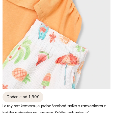
Dodanie od 1,90€
L
etný set
kombinuje
jednofarebné tielko s ramienkami
a
krátke nohavice so vzorom
. Krátke nohavice sú