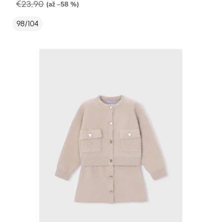
€23,90
(až –58 %)
98/104