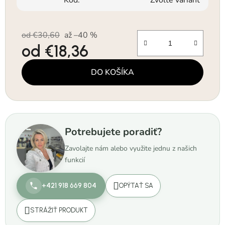
Kód:
Zvoľte variant
od €30,60
až –40 %
od
€18,36
Jednotková cena:
DO KOŠÍKA
Potrebujete poradiť?
Zavolajte nám alebo využite jednu z našich
funkcií
+421 918 669 804
OPÝTAŤ SA
STRÁŽIŤ PRODUKT