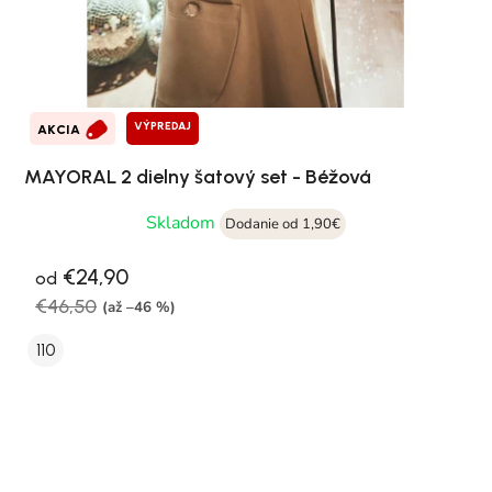
VÝPREDAJ
AKCIA
MAYORAL 2 dielny šatový set - Béžová
Skladom
Dodanie od 1,90€
€24,90
od
€46,50
(až –46 %)
110