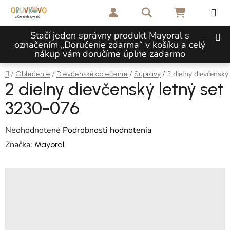
Prejsť na obsah
Hľadať
NÁKUPNÝ 
Stačí jeden správny produkt Mayoral s
označením „Doručenie zdarma“ v košíku a celý
nákup vám doručíme úplne zadarmo
Domov
/
/
/
/
2 dielny dievčensk
Oblečenie
Dievčenské oblečenie
Súpravy
2 dielny dievčenský letný set
3230-076
Priemerné hodnotenie produktu je 0,0 z 5 hviezdičiek.
Neohodnotené
Podrobnosti hodnotenia
Značka:
Mayoral