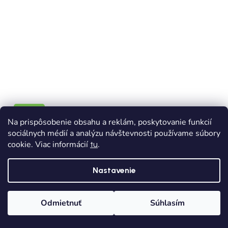
NOVINKA
Na prispôsobenie obsahu a reklám, poskytovanie funkcií
DOPRAVA ZADARMO
sociálnych médií a analýzu návštevnosti používame súbory
cookie. Viac informácií
.
tu
Exkluzívny 2 dielny dievčenský set MAYORAL
7860-038
Nastavenie
Skladom
Dodanie od 1,90€
Odmietnuť
Súhlasím
€50,50
Domov
Kategórie
Wishlist
Košík