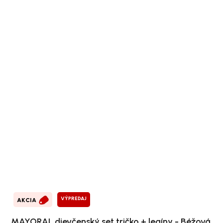
VÝPREDAJ
AKCIA
MAYORAL dievčenský set tričko + legíny - Béžová