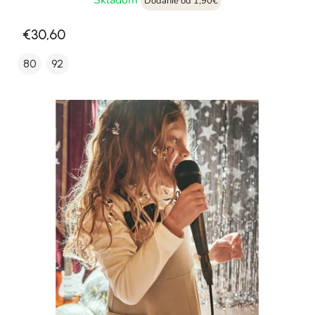
Skladom
Dodanie od 1,90€
€30,60
80
92