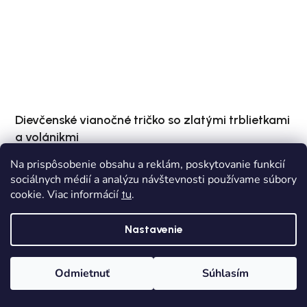
Dievčenské vianočné tričko so zlatými trblietkami
a volánikmi
Na prispôsobenie obsahu a reklám, poskytovanie funkcií
Skladom
Dodanie od 1,90€
sociálnych médií a analýzu návštevnosti používame súbory
cookie. Viac informácií
.
tu
€14,90
104
116
128
Nastavenie
Odmietnuť
Súhlasím
Domov
Kategórie
Wishlist
Košík