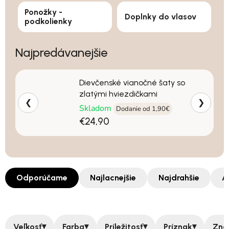
Ponožky -
Doplnky do vlasov
podkolienky
Najpredávanejšie
Dievčenské vianočné šaty so
zlatými hviezdičkami
❮
❯
Skladom
Dodanie od 1,90€
€24,90
Odporúčame
Najlacnejšie
Najdrahšie
A
▾
▾
▾
▾
Veľkosť
Farba
Príležitosť
Príznak
Zna