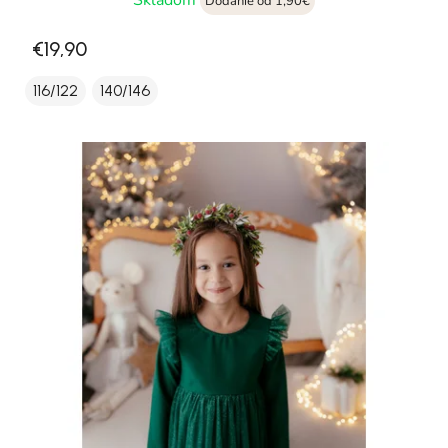
Skladom
Dodanie od 1,90€
€19,90
116/122
140/146