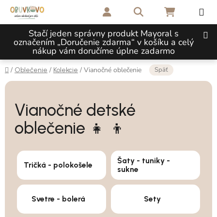
Prejsť na obsah
Hľadať
NÁKUPNÝ 
Stačí jeden správny produkt Mayoral s
označením „Doručenie zdarma“ v košíku a celý
nákup vám doručíme úplne zadarmo
Domov
Späť
/
/
/
Vianočné oblečenie
Oblečenie
Kolekcie
Vianočné detské
oblečenie 👧 👦
Šaty - tuniky -
Tričká - polokošele
sukne
Svetre - bolerá
Sety