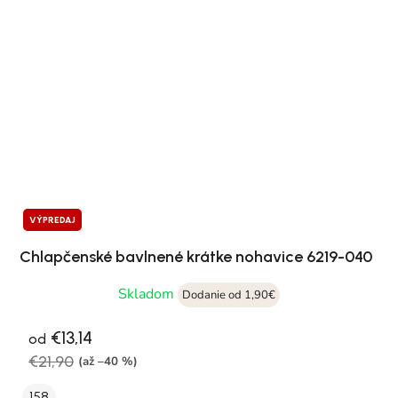
VÝPREDAJ
Chlapčenské bavlnené krátke nohavice 6219-040
Skladom
Dodanie od 1,90€
€13,14
od
€21,90
(až –40 %)
158