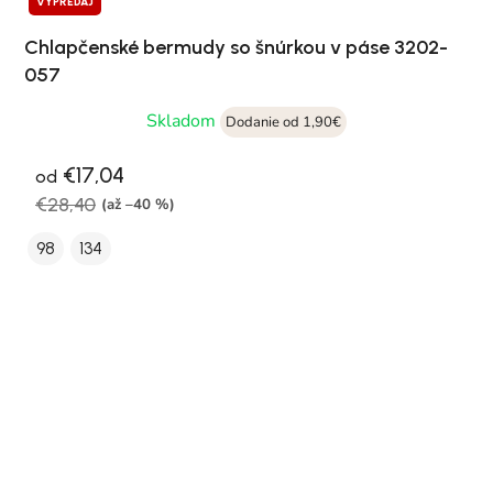
VÝPREDAJ
Chlapčenské bermudy so šnúrkou v páse 3202-
057
Skladom
Dodanie od 1,90€
€17,04
od
€28,40
(až –40 %)
98
134