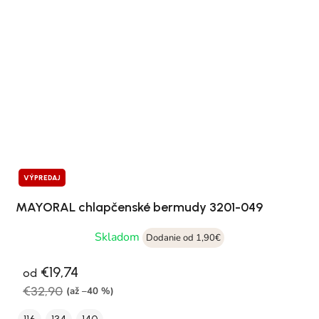
VÝPREDAJ
MAYORAL chlapčenské bermudy 3201-049
Skladom
Dodanie od 1,90€
€19,74
od
€32,90
(až –40 %)