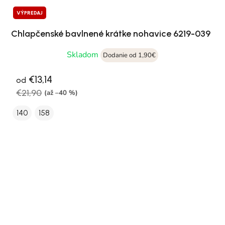
VÝPREDAJ
Chlapčenské bavlnené krátke nohavice 6219-039
Skladom
Dodanie od 1,90€
€13,14
od
€21,90
(až –40 %)
140
158