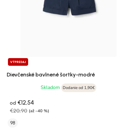
VÝPREDAJ
Dievčenské bavlnené šortky-modré
Skladom
Dodanie od 1,90€
€12,54
od
€20,90
(až –40 %)
98