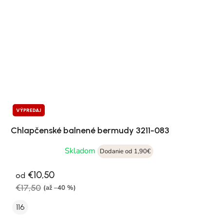
VÝPREDAJ
Chlapčenské balnené bermudy 3211-083
Skladom
Dodanie od 1,90€
€10,50
od
€17,50
(až –40 %)
116