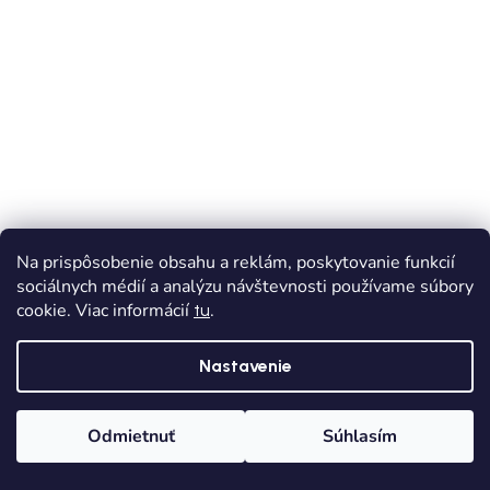
Na prispôsobenie obsahu a reklám, poskytovanie funkcií
VÝPREDAJ
sociálnych médií a analýzu návštevnosti používame súbory
cookie. Viac informácií
.
tu
Chlapčenské riflové krátke nohavice na gumičku
6218-033
Nastavenie
Skladom
Dodanie od 1,90€
Odmietnuť
Súhlasím
€17,10
od
€28,50
(až –40 %)
Domov
Kategórie
Wishlist
Košík