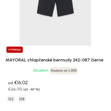
VÝPREDAJ
MAYORAL chlapčenské bermudy 242-087 čierne
Skladom
Dodanie od 1,90€
€16,02
od
€26,70
(až –40 %)
152
158