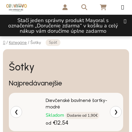
Prejsť na obsah
Hľadať
NÁKUPNÝ 
Stačí jeden správny produkt Mayoral s
označením „Doručenie zdarma“ v košíku a celý
nákup vám doručíme úplne zadarmo
Domov
Späť
/
/
Šotky
Kategórie
Šotky
Najpredávanejšie
Dievčenské bavlnené šortky-
modré
❮
❯
Skladom
Dodanie od 1,90€
€12,54
od