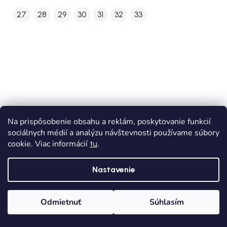
27
28
29
30
31
32
33
Na prispôsobenie obsahu a reklám, poskytovanie funkcií
sociálnych médií a analýzu návštevnosti používame súbory
cookie. Viac informácií
.
tu
Nastavenie
Odmietnuť
Súhlasím
Domov
Kategórie
Wishlist
Košík