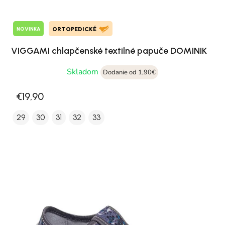
NOVINKA
ORTOPEDICKÉ
VIGGAMI chlapčenské textilné papuče DOMINIK
Skladom
Dodanie od 1,90€
€19,90
29
30
31
32
33