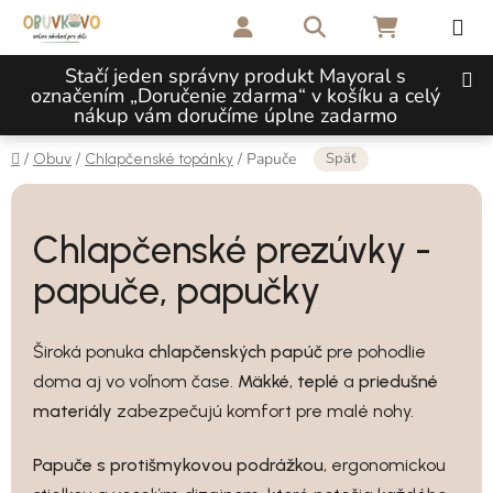
Prejsť na obsah
Hľadať
NÁKUPNÝ 
Stačí jeden správny produkt Mayoral s
označením „Doručenie zdarma“ v košíku a celý
nákup vám doručíme úplne zadarmo
Domov
Späť
/
/
/
Papuče
Obuv
Chlapčenské topánky
Chlapčenské prezúvky -
papuče, papučky
Široká ponuka
chlapčenských papúč
pre pohodlie
doma aj vo voľnom čase.
Mäkké
,
teplé
a
priedušné
materiály
zabezpečujú komfort pre malé nohy.
Papuče s protišmykovou podrážkou
, ergonomickou