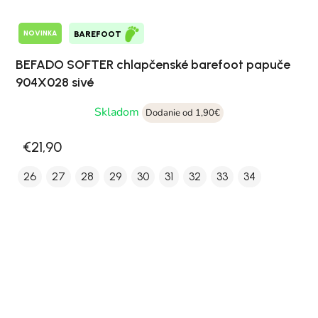
NOVINKA
BAREFOOT
BEFADO SOFTER chlapčenské barefoot papuče
904X028 sivé
Skladom
Dodanie od 1,90€
€21,90
26
27
28
29
30
31
32
33
34