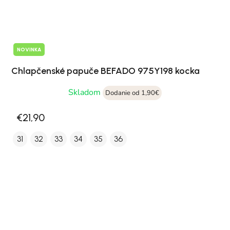
NOVINKA
Chlapčenské papuče BEFADO 975Y198 kocka
Skladom
Dodanie od 1,90€
€21,90
31
32
33
34
35
36