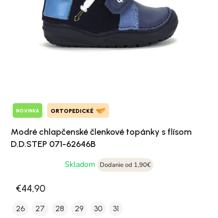
NOVINKA
ORTOPEDICKÉ
Modré chlapčenské členkové topánky s flísom
D.D.STEP 071-62646B
Skladom
Dodanie od 1,90€
€44,90
26
27
28
29
30
31