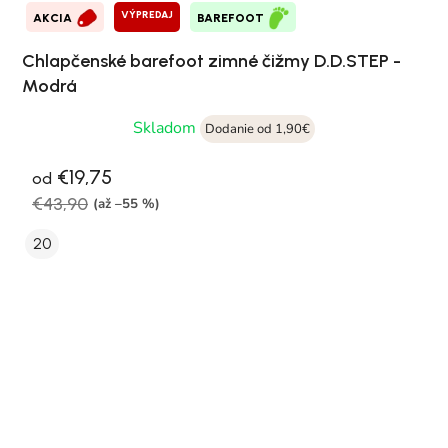
VÝPREDAJ
AKCIA
BAREFOOT
Chlapčenské barefoot zimné čižmy D.D.STEP -
Modrá
Skladom
Dodanie od 1,90€
€19,75
od
€43,90
(až –55 %)
20