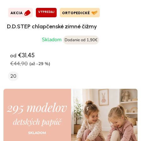
VÝPREDAJ
AKCIA
ORTOPEDICKÉ
D.D.STEP chlapčenské zimné čižmy
Skladom
Dodanie od 1,90€
€31,45
od
€44,90
(až –29 %)
20