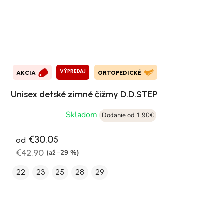
VÝPREDAJ
AKCIA
ORTOPEDICKÉ
Unisex detské zimné čižmy D.D.STEP
Skladom
Dodanie od 1,90€
€30,05
od
€42,90
(až –29 %)
22
23
25
28
29