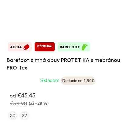
VÝPREDAJ
AKCIA
BAREFOOT
Barefoot zimná obuv PROTETIKA s mebránou
PRO-tex
Skladom
Dodanie od 1,90€
€45,45
od
€59,90
(až –29 %)
30
32