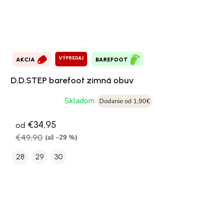
VÝPREDAJ
AKCIA
BAREFOOT
D.D.STEP barefoot zimná obuv
Skladom
Dodanie od 1,90€
€34,95
od
€49,90
(až –29 %)
28
29
30