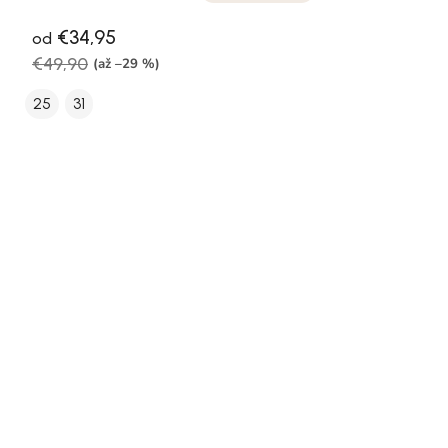
€34,95
od
€49,90
(až –29 %)
25
31