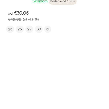
Skladom
Dodanie od 1,90€
€30,05
od
€42,90
(až –29 %)
23
25
29
30
31