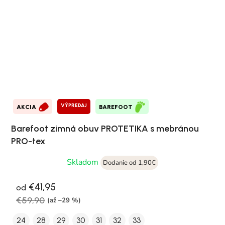
VÝPREDAJ
AKCIA
BAREFOOT
Barefoot zimná obuv PROTETIKA s mebránou
PRO-tex
Skladom
Dodanie od 1,90€
€41,95
od
€59,90
(až –29 %)
24
28
29
30
31
32
33