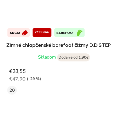
VÝPREDAJ
AKCIA
BAREFOOT
Zimné chlapčenské barefoot čižmy D.D.STEP
Skladom
Dodanie od 1,90€
€33,55
€47,90
(–29 %)
20