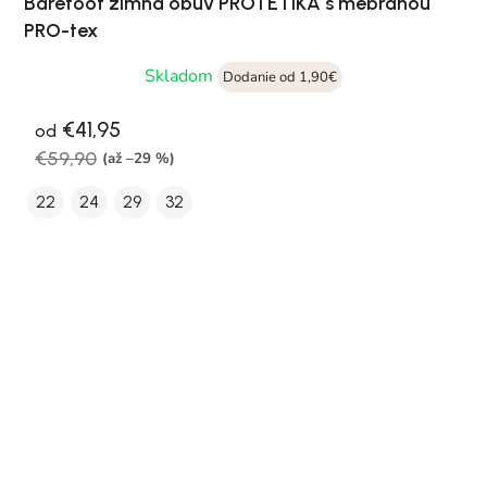
Barefoot zimná obuv PROTETIKA s mebránou
PRO-tex
Skladom
Dodanie od 1,90€
€41,95
od
€59,90
(až –29 %)
22
24
29
32