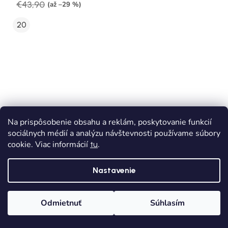
€43,90
(až –29 %)
20
Na prispôsobenie obsahu a reklám, poskytovanie funkcií
sociálnych médií a analýzu návštevnosti používame súbory
cookie. Viac informácií
.
tu
Nastavenie
Odmietnuť
Súhlasím
Domov
Kategórie
Wishlist
Košík