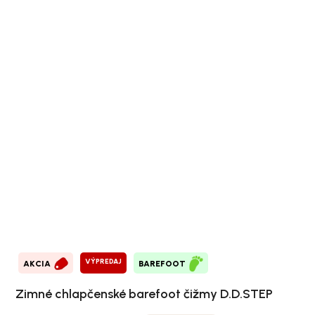
VÝPREDAJ
AKCIA
BAREFOOT
Zimné chlapčenské barefoot čižmy D.D.STEP