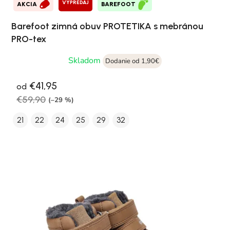
VÝPREDAJ
AKCIA
BAREFOOT
Barefoot zimná obuv PROTETIKA s mebránou
PRO-tex
Skladom
Dodanie od 1,90€
€41,95
od
€59,90
(–29 %)
21
22
24
25
29
32