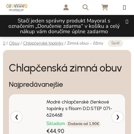
Prejsť na obsah
Hľadať
NÁKUPNÝ 
Stačí jeden správny produkt Mayoral s
označením „Doručenie zdarma“ v košíku a celý
nákup vám doručíme úplne zadarmo
Domov
Späť
/
/
/
Zimná obuv - čižmy
Obuv
Chlapčenské topánky
Chlapčenská zimná obuv
Najpredávanejšie
Modré chlapčenské členkové
topánky s flísom D.D.STEP 071-
62646B
❮
❯
Skladom
Dodanie od 1,90€
€44,90