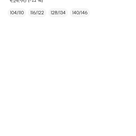
€24,90
(–12 %)
104/110
116/122
128/134
140/146