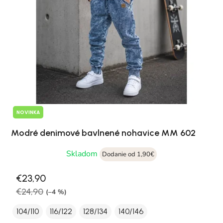
NOVINKA
Modré denimové bavlnené nohavice MM 602
Skladom
Dodanie od 1,90€
€23,90
€24,90
(–4 %)
104/110
116/122
128/134
140/146