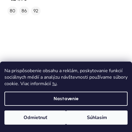
80
86
92
Na prispôsobenie obsahu a reklám, poskytovanie funkcií
sociálnych médií a analýzu návštevnosti používame súbory
cookie. Viac informácií
.
tu
Nastavenie
Odmietnuť
Súhlasím
Domov
Kategórie
Wishlist
Košík