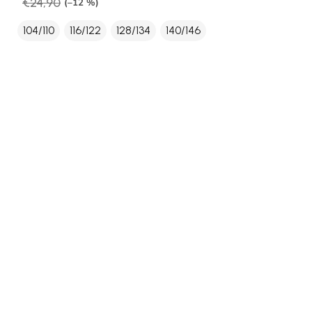
€24,90
(–12 %)
104/110
116/122
128/134
140/146