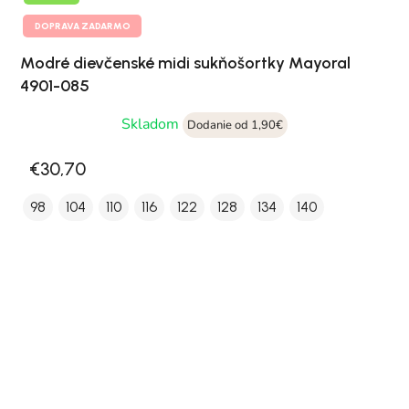
DOPRAVA ZADARMO
Modré dievčenské midi sukňošortky Mayoral
4901-085
Skladom
Dodanie od 1,90€
€30,70
98
104
110
116
122
128
134
140