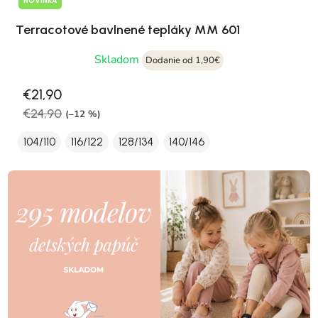
NOVINKA
Terracotové bavlnené tepláky MM 601
Skladom
Dodanie od 1,90€
€21,90
€24,90
(–12 %)
104/110
116/122
128/134
140/146