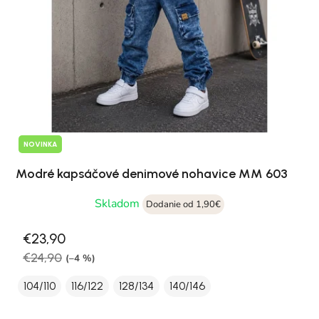
NOVINKA
Modré kapsáčové denimové nohavice MM 603
Skladom
Dodanie od 1,90€
€23,90
€24,90
(–4 %)
104/110
116/122
128/134
140/146