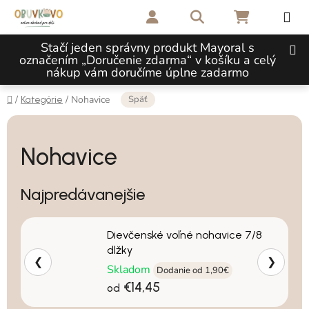
Prejsť na obsah
Hľadať
NÁKUPNÝ 
Stačí jeden správny produkt Mayoral s
označením „Doručenie zdarma“ v košíku a celý
nákup vám doručíme úplne zadarmo
Domov
Späť
/
/
Nohavice
Kategórie
Nohavice
Najpredávanejšie
Dievčenské voľné nohavice 7/8
dlžky
❮
❯
Skladom
Dodanie od 1,90€
€14,45
od