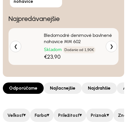
nohavice
Najpredávanejšie
Bledomodré denimové bavlnené
nohavice MM 602
❮
❯
Skladom
Dodanie od 1,90€
€23,90
Odporúčame
Najlacnejšie
Najdrahšie
A
▾
▾
▾
▾
Veľkosť
Farba
Príležitosť
Príznak
Zna