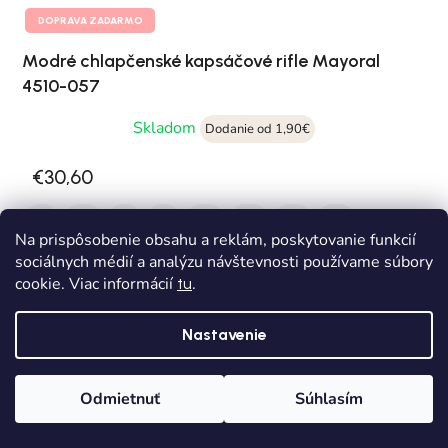
DOPRAVA ZADARMO
Modré chlapčenské kapsáčové rifle Mayoral
4510-057
Skladom
Dodanie od 1,90€
€30,60
98
104
110
116
122
128
134
140
Na prispôsobenie obsahu a reklám, poskytovanie funkcií
sociálnych médií a analýzu návštevnosti používame súbory
cookie. Viac informácií
.
tu
Nastavenie
Odmietnuť
Súhlasím
Domov
Kategórie
Wishlist
Košík