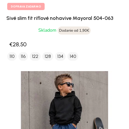
DOPRAVA ZADARMO
Sivé slim fit riflové nohavive Mayoral 504-063
Skladom
Dodanie od 1,90€
€28,50
110
116
122
128
134
140