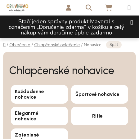
Prejsť na obsah
Hľadať
NÁKUPNÝ 
Stačí jeden správny produkt Mayoral s
označením „Doručenie zdarma“ v košíku a celý
nákup vám doručíme úplne zadarmo
Domov
Späť
/
/
/
Nohavice
Oblečenie
Chlapčenské oblečenie
Chlapčenské nohavice
Každodenné
Športové nohavice
nohavice
Elegantné
Rifle
nohavice
Zateplené