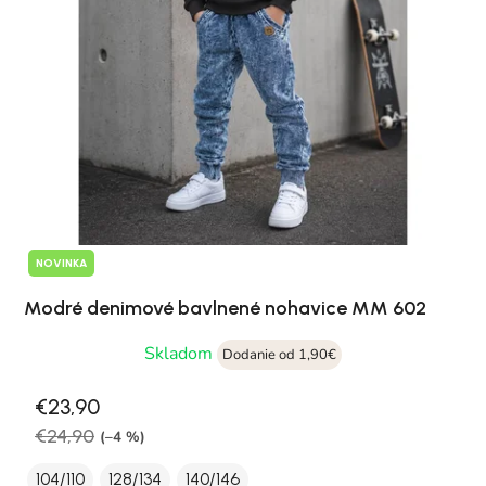
NOVINKA
Modré denimové bavlnené nohavice MM 602
Skladom
Dodanie od 1,90€
€23,90
€24,90
(–4 %)
104/110
128/134
140/146