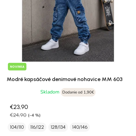
NOVINKA
Modré kapsáčové denimové nohavice MM 603
Skladom
Dodanie od 1,90€
€23,90
€24,90
(–4 %)
104/110
116/122
128/134
140/146