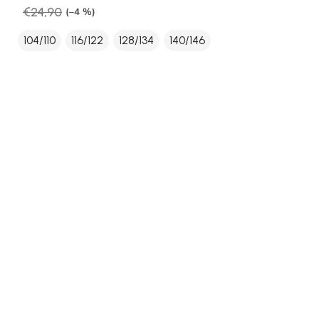
€24,90
(–4 %)
104/110
116/122
128/134
140/146