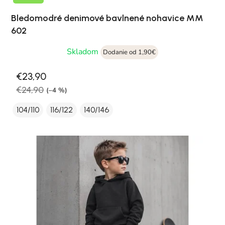
Bledomodré denimové bavlnené nohavice MM
602
Skladom
Dodanie od 1,90€
€23,90
€24,90
(–4 %)
104/110
116/122
140/146