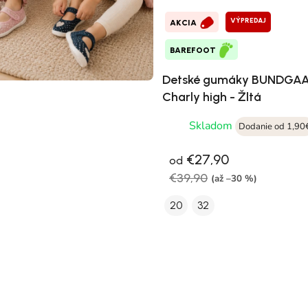
VÝPREDAJ
AKCIA
BAREFOOT
Detské gumáky BUNDGA
Charly high - Žltá
Skladom
Dodanie od 1,90
€27,90
od
€39,90
(až –30 %)
20
32