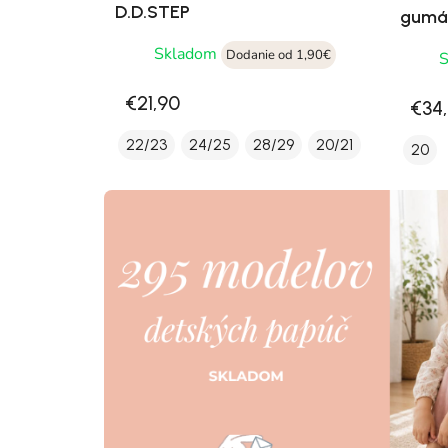
D.D.STEP
gumák
Skladom
Dodanie od 1,90€
€21,90
€34
22/23
24/25
28/29
20/21
20