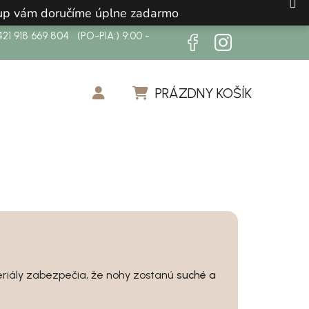
ákup vám doručíme úplne zadarmo
21 918 669 804 (PO-PIA:) 9:00 -
PRÁZDNY KOŠÍK
NÁKUPNÝ KOŠÍK
iály zabezpečia, že nohy zostanú
suché a