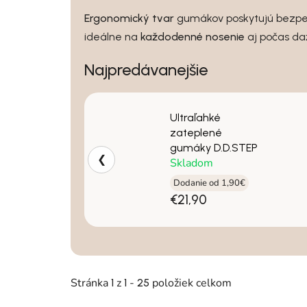
Ergonomický tvar
gumákov poskytujú bezpeči
ideálne na
každodenné nosenie
aj počas daž
Najpredávanejšie
Ultraľahké
zateplené
gumáky D.D.STEP
❮
Skladom
Dodanie od 1,90€
€21,90
Stránka
z
-
položiek celkom
1
1
25