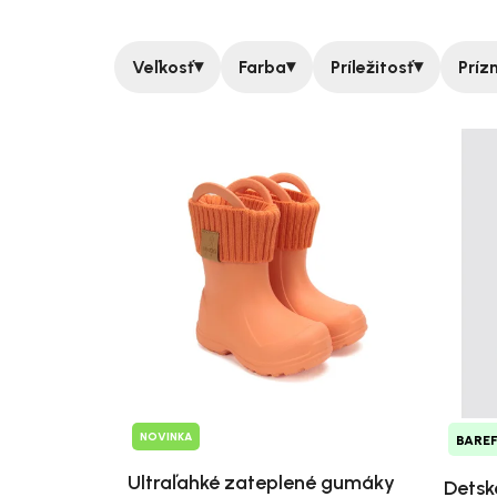
▾
▾
▾
Veľkosť
Farba
Príležitosť
Príz
Výpis produktov
NOVINKA
BARE
Ultraľahké zateplené gumáky
Detsk