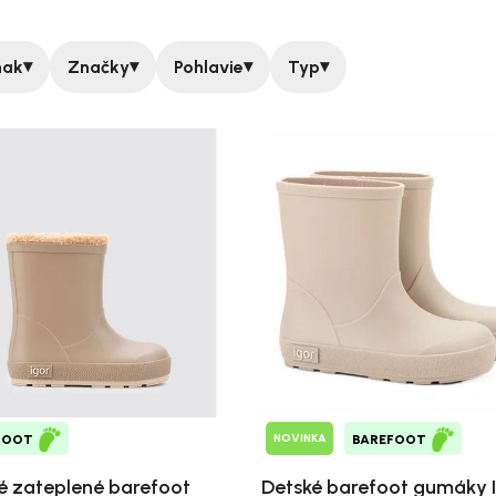
▾
▾
▾
▾
nak
Značky
Pohlavie
Typ
NOVINKA
FOOT
BAREFOOT
é zateplené barefoot
Detské barefoot gumáky