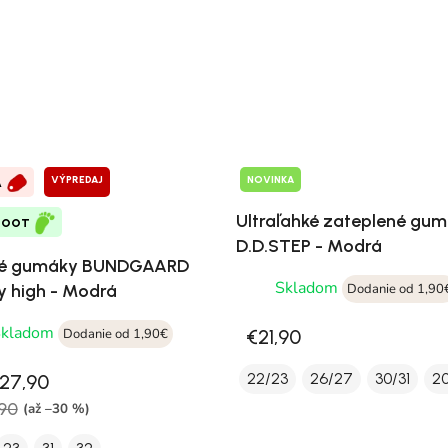
VÝPREDAJ
NOVINKA
A
Ultraľahké zateplené gu
FOOT
D.D.STEP - Modrá
ké gumáky BUNDGAARD
Skladom
y high - Modrá
Dodanie od 1,90
Skladom
Dodanie od 1,90€
€21,90
22/23
26/27
30/31
20
27,90
90
(až –30 %)