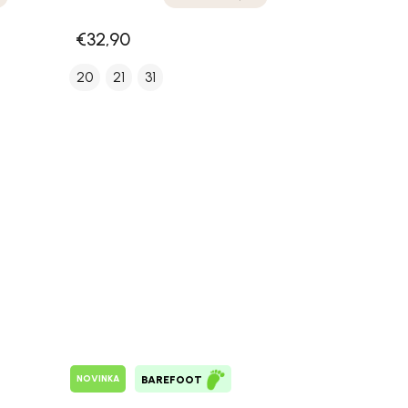
€32,90
20
21
31
NOVINKA
BAREFOOT