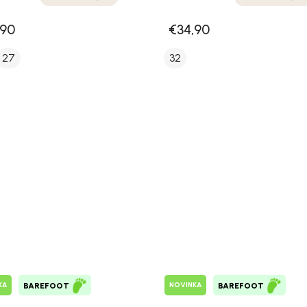
,90
€34,90
27
32
KA
NOVINKA
BAREFOOT
BAREFOOT