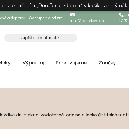
ral s označením „Doručenie zdarma“ v košíku a celý n
+4
ovné a doprava
Odstúpenie od zmluvy
info@obuvkovo.sk
17:30
lnky
Výpredaj
Pripravujeme
Značky
aždivé dni a blato.
Vodotesné
,
odolné
a
ľahko čistiteľné
mater