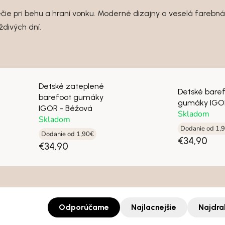
e pri behu a hraní vonku. Moderné dizajny a veselá farebná
divých dní.
Detské zateplené
Detské bare
barefoot gumáky
gumáky IGO
IGOR - Béžová
Skladom
Skladom
Dodanie od 1,
Dodanie od 1,90€
€34,90
€34,90
Odporúčame
Najlacnejšie
Najdra