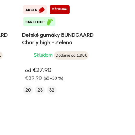
VÝPREDAJ
AKCIA
BAREFOOT
ARD
Detské gumáky BUNDGAARD
Charly high - Zelená
Skladom
€
Dodanie od 1,90€
€27,90
od
€39,90
(až –30 %)
20
23
32