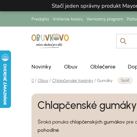
Prejsť na obsah
Stačí jeden správny produkt Mayo
Predajňa
Vrátenie tovaru
Vernostný program
Pošt
Novinky
Obuv
Oblečenie
Dop
Domov
Späť
/
/
/
Gumáky
Obuv
Chlapčenské topánky
Chlapčenské gumáky
Široká ponuka
chlapčenských gumákov
pre d
pohodlné
.