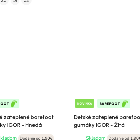
23
31
32
NOVINKA
FOOT
BAREFOOT
é zateplené barefoot
Detské zateplené barefoo
y IGOR - Hnedá
gumáky IGOR - Žltá
Skladom
Skladom
Dodanie od 1,90€
Dodanie od 1,90