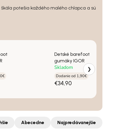
 škála potešia každého malého chlapca a sú
foot
Detské barefoot
R
gumáky IGOR
Skladom
❯
90€
Dodanie od 1,90€
€34,90
hšie
Abecedne
Najpredávanejšie