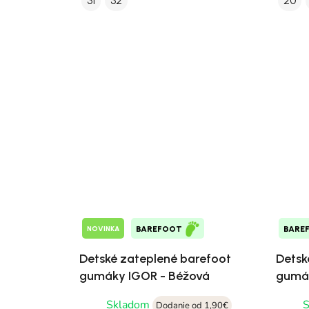
31
32
20
NOVINKA
BAREFOOT
BARE
Detské zateplené barefoot
Detsk
gumáky IGOR - Béžová
gumák
Skladom
Dodanie od 1,90€