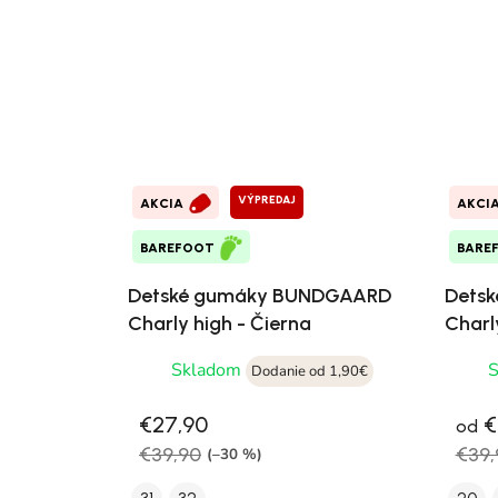
VÝPREDAJ
AKCIA
AKCI
BAREFOOT
BARE
Detské gumáky BUNDGAARD
Dets
Charly high - Čierna
Charl
Skladom
Dodanie od 1,90€
€27,90
€
od
€39,90
€39,
(–30 %)