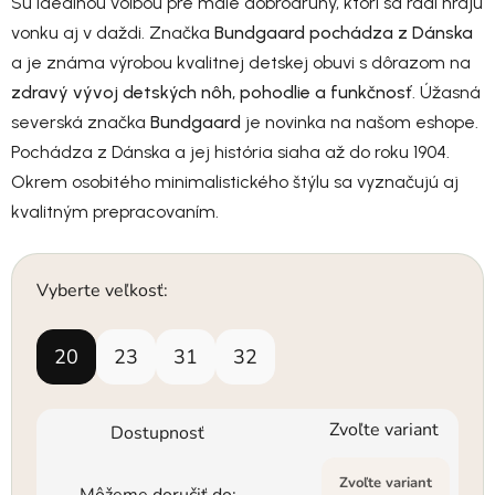
Sú ideálnou voľbou pre malé dobrodruhy, ktorí sa radi hrajú
vonku aj v daždi. Značka
Bundgaard pochádza z Dánska
a je známa výrobou kvalitnej detskej obuvi s dôrazom na
zdravý vývoj detských nôh, pohodlie a funkčnosť
. Úžasná
severská značka
Bundgaard
je novinka na našom eshope.
Pochádza z Dánska a jej história siaha až do roku 1904.
Okrem osobitého minimalistického štýlu sa vyznačujú aj
kvalitným prepracovaním.
Vyberte veľkosť:
20
23
31
32
Zvoľte variant
Dostupnosť
Zvoľte variant
Môžeme doručiť do: