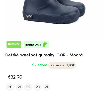
NOVINKA
BAREFOOT
Detské barefoot gumáky IGOR - Modrá
Skladom
Dodanie od 1,90€
€32,90
20
21
22
23
31