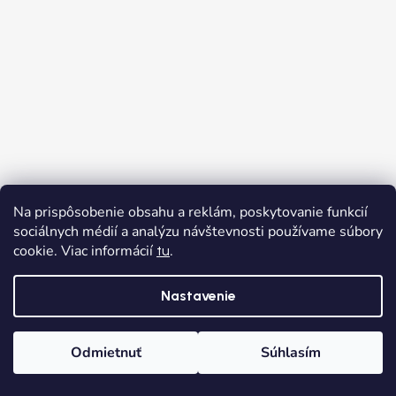
Na prispôsobenie obsahu a reklám, poskytovanie funkcií
sociálnych médií a analýzu návštevnosti používame súbory
cookie. Viac informácií
.
tu
Nastavenie
Sledovať na Instagrame
Odmietnuť
Súhlasím
Domov
Kategórie
Wishlist
Košík