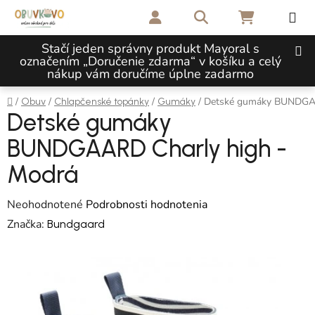
Prejsť na obsah
Hľadať
NÁKUPNÝ 
Stačí jeden správny produkt Mayoral s
označením „Doručenie zdarma“ v košíku a celý
nákup vám doručíme úplne zadarmo
Domov
/
/
/
/
Detské gumáky BUNDGAA
Obuv
Chlapčenské topánky
Gumáky
Detské gumáky
BUNDGAARD Charly high -
Modrá
Priemerné hodnotenie produktu je 0,0 z 5 hviezdičiek.
Neohodnotené
Podrobnosti hodnotenia
Značka:
Bundgaard