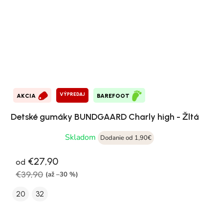
VÝPREDAJ
AKCIA
BAREFOOT
Detské gumáky BUNDGAARD Charly high - Žltá
Skladom
Dodanie od 1,90€
€27,90
od
€39,90
(až –30 %)
20
32