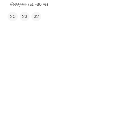
€39,90
(až –30 %)
20
23
32