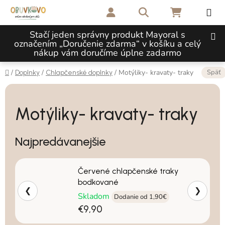
Prejsť na obsah
Hľadať
NÁKUPNÝ 
Stačí jeden správny produkt Mayoral s
označením „Doručenie zdarma“ v košíku a celý
nákup vám doručíme úplne zadarmo
Domov
Späť
/
/
/
Motýliky- kravaty- traky
Doplnky
Chlapčenské doplnky
Motýliky- kravaty- traky
Najpredávanejšie
Červené chlapčenské traky
bodkované
❮
❯
Skladom
Dodanie od 1,90€
€9,90