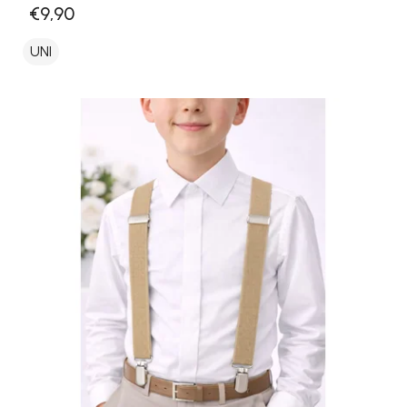
€9,90
UNI