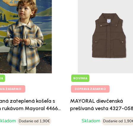
KA
NOVINKA
AVA ZADARMO
DOPRAVA ZADARMO
aná zateplená košeľa s
MAYORAL dievčenská
 rukávom Mayoral 4466-
prešívaná vesta 4327-05
Skladom
Skladom
Dodanie od 1,90€
Dodanie od 1,90