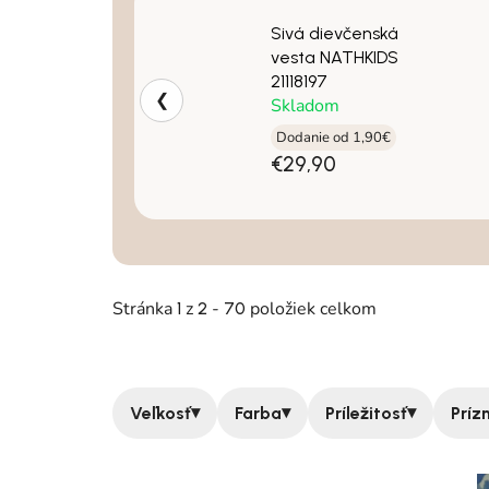
Sivá dievčenská
vesta NATHKIDS
21118197
❮
Skladom
Dodanie od 1,90€
€29,90
Stránka
z
-
položiek celkom
1
2
70
▾
▾
▾
Veľkosť
Farba
Príležitosť
Príz
Výpis produktov