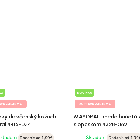
KA
NOVINKA
AVA ZADARMO
DOPRAVA ZADARMO
vý dievčenský kožuch
MAYORAL hnedá huňatá 
al 4415-034
s opaskom 4328-062
Skladom
Skladom
Dodanie od 1,90€
Dodanie od 1,90