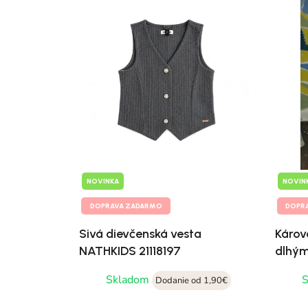
NOVINKA
NOVIN
DOPRAVA ZADARMO
DOPR
Sivá dievčenská vesta
Károv
NATHKIDS 21118197
dlhým
083
Skladom
Dodanie od 1,90€