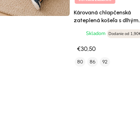
Károvaná chlapčenská
zateplená košeľa s dlhým
rukávom Mayoral 2108-0
Skladom
Dodanie od 1,90
€30,50
80
86
92