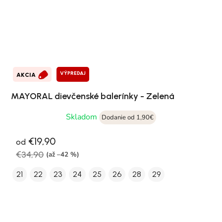
VÝPREDAJ
AKCIA
MAYORAL dievčenské balerínky - Zelená
Skladom
Dodanie od 1,90€
€19,90
od
€34,90
(až –42 %)
21
22
23
24
25
26
28
29