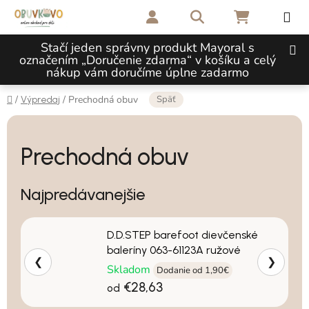
Prejsť na obsah
Hľadať
NÁKUPNÝ 
Stačí jeden správny produkt Mayoral s
označením „Doručenie zdarma“ v košíku a celý
nákup vám doručíme úplne zadarmo
Domov
Späť
/
/
Prechodná obuv
Výpredaj
Prechodná obuv
Najpredávanejšie
D.D.STEP barefoot dievčenské
baleríny 063-61123A ružové
❮
❯
Skladom
Dodanie od 1,90€
€28,63
od