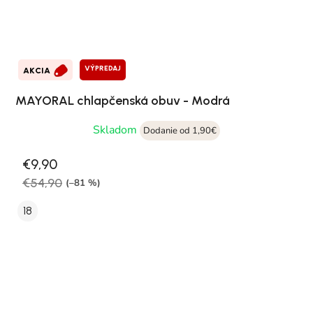
VÝPREDAJ
AKCIA
MAYORAL chlapčenská obuv - Modrá
Skladom
Dodanie od 1,90€
€9,90
€54,90
(–81 %)
18