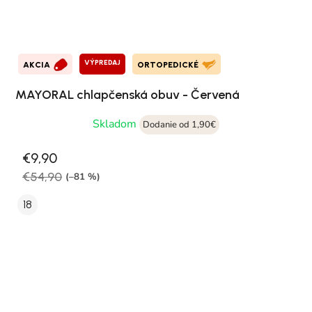
VÝPREDAJ
AKCIA
ORTOPEDICKÉ
MAYORAL chlapčenská obuv - Červená
Skladom
Dodanie od 1,90€
€9,90
€54,90
(–81 %)
18