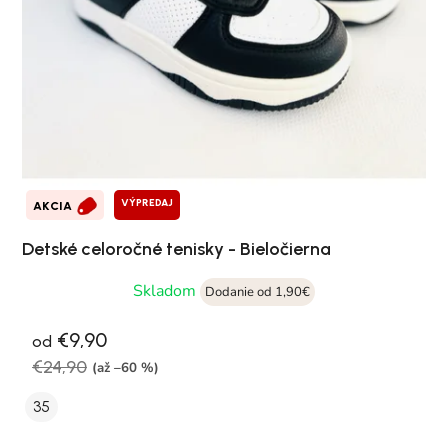
VÝPREDAJ
AKCIA
Detské celoročné tenisky - Bieločierna
Skladom
Dodanie od 1,90€
€9,90
od
€24,90
(až –60 %)
35