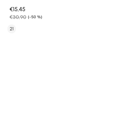
€15,45
€30,90
(–50 %)
21