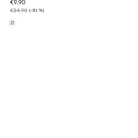
€9,90
€54,90
(–81 %)
21