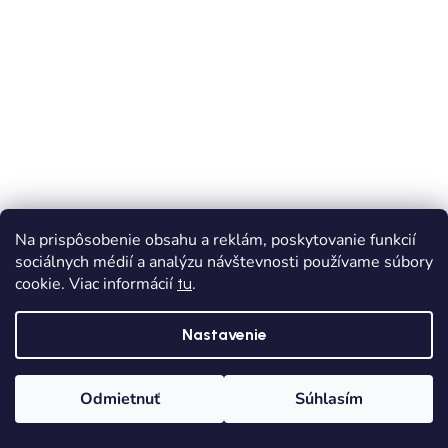
Na prispôsobenie obsahu a reklám, poskytovanie funkcií
sociálnych médií a analýzu návštevnosti používame súbory
cookie. Viac informácií
.
tu
Nastavenie
VÝPREDAJ
Odmietnuť
Súhlasím
Dievčenské kotníkové tenisky MAYORAL - Modrá
Domov
Kategórie
Wishlist
Košík