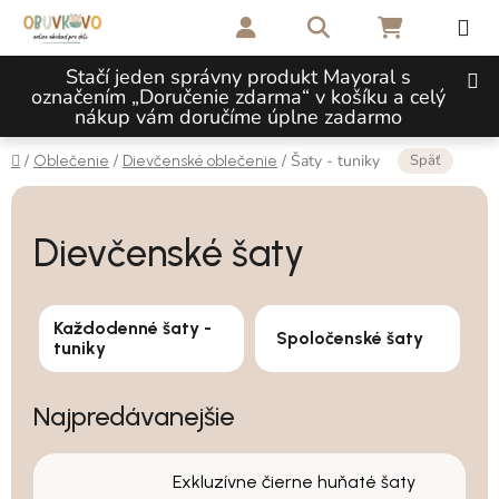
Prejsť na obsah
Hľadať
NÁKUPNÝ 
Stačí jeden správny produkt Mayoral s
označením „Doručenie zdarma“ v košíku a celý
nákup vám doručíme úplne zadarmo
Domov
Späť
/
/
/
Šaty - tuniky
Oblečenie
Dievčenské oblečenie
Dievčenské šaty
Každodenné šaty -
Spoločenské šaty
tuniky
Najpredávanejšie
Exkluzívne čierne huňaté šaty