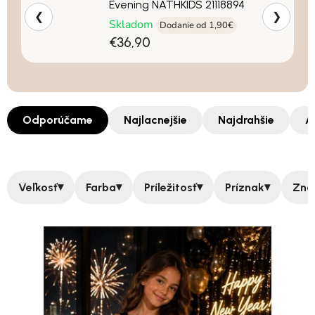
Evening NATHKIDS 21118894
❮
❯
Skladom
Dodanie od 1,90€
€36,90
Odporúčame
Najlacnejšie
Najdrahšie
A
▾
▾
▾
▾
Veľkosť
Farba
Príležitosť
Príznak
Zna
Výpis produktov