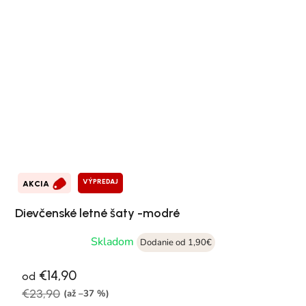
VÝPREDAJ
AKCIA
Dievčenské letné šaty -modré
Skladom
Dodanie od 1,90€
€14,90
od
€23,90
(až –37 %)