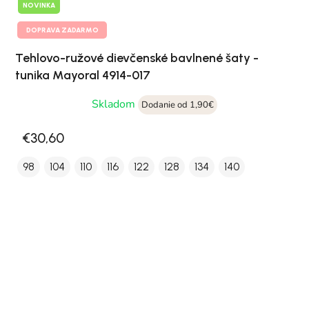
NOVINKA
DOPRAVA ZADARMO
Tehlovo-ružové dievčenské bavlnené šaty -
tunika Mayoral 4914-017
Skladom
Dodanie od 1,90€
€30,60
98
104
110
116
122
128
134
140