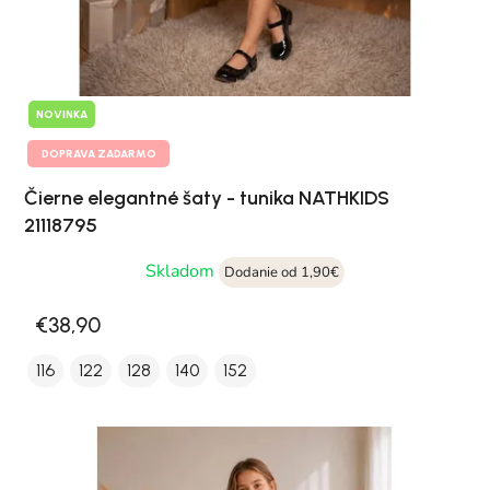
NOVINKA
DOPRAVA ZADARMO
Čierne elegantné šaty - tunika NATHKIDS
21118795
Skladom
Dodanie od 1,90€
€38,90
116
122
128
140
152