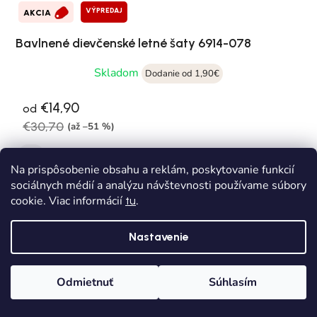
VÝPREDAJ
AKCIA
Bavlnené dievčenské letné šaty 6914-078
Skladom
Dodanie od 1,90€
€14,90
od
€30,70
(až –51 %)
158
Na prispôsobenie obsahu a reklám, poskytovanie funkcií
sociálnych médií a analýzu návštevnosti používame súbory
cookie. Viac informácií
.
tu
Nastavenie
Odmietnuť
Súhlasím
Domov
Kategórie
Wishlist
Košík