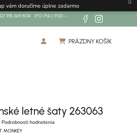
ákup vám doručíme úplne zadarmo
21 918 669 804 (PO-PIA:) 9:00 -
PRÁZDNY KOŠÍK
NÁKUPNÝ KOŠÍK
nské letné šaty 263063
otenie produktu je 0,0 z 5 hviezdičiek.
é
Podrobnosti hodnotenia
T MONKEY