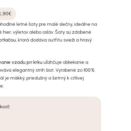
1,90€
hodlné letné šaty pre malé slečny, ideálne na
é hier, výletov alebo osláv. Šaty sú zdobené
otlačou
, ktorá dodáva outfitu svieži a hravý
nanie vzadu pri krku
uľahčuje obliekanie a
váva elegantný strih šiat. Vyrobené zo
100 %
ál je mäkký, priedušný a šetrný k citlivej
e.
kosť: