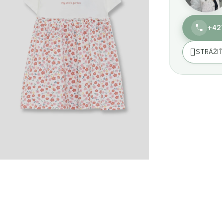
+42
STRÁŽI