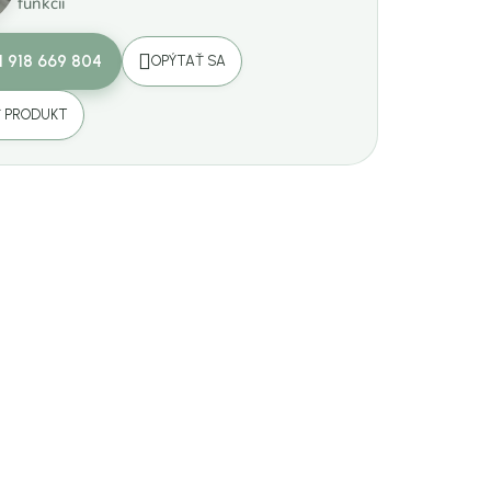
funkcií
1 918 669 804
OPÝTAŤ SA
Ť PRODUKT