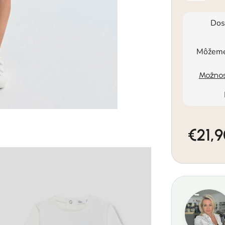
Dos
Môžeme 
Možnos
€21,
Jednotkov