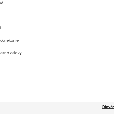
né
d
obliekanie
letné oslavy
Dievč