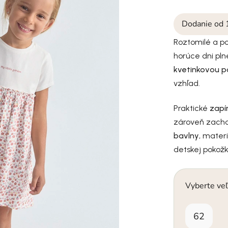
Dodanie od 
Roztomilé a po
horúce dni pln
kvetinkovou p
vzhľad.
Praktické
zapí
zároveň zacho
bavlny
, materi
detskej pokožk
Vyberte veľ
62