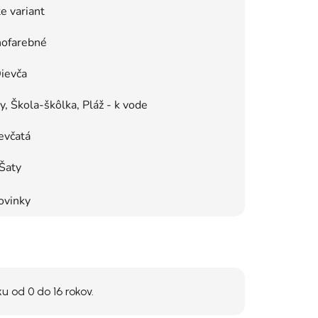
e variant
ofarebné
ievča
, Škola-škôlka, Pláž - k vode
evčatá
Šaty
ovinky
 od 0 do 16 rokov.