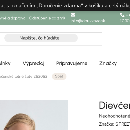
ral s označením „Doručenie zdarma“ v košíku a celý n
+4
ovné a doprava
Odstúpenie od zmluvy
info@obuvkovo.sk
17:30
lnky
Výpredaj
Pripravujeme
Značky
Späť
včenské letné šaty 263063
Dievče
Priemerné hodn
Neohodnoten
Značka:
STREE