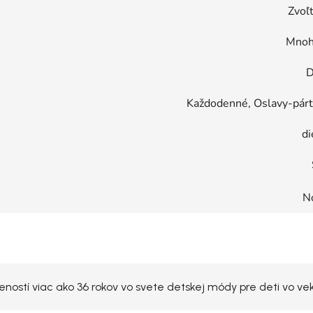
Zvoľt
Mnoh
D
Každodenné, Oslavy-párty
di
N
ostí viac ako 36 rokov vo svete detskej módy pre deti vo veku