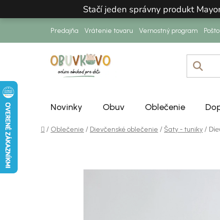
Prejsť na obsah
Stačí jeden správny produkt Mayo
Predajňa
Vrátenie tovaru
Vernostný program
Pošt
Novinky
Obuv
Oblečenie
Dop
Domov
/
/
/
/
Die
Oblečenie
Dievčenské oblečenie
Šaty - tuniky