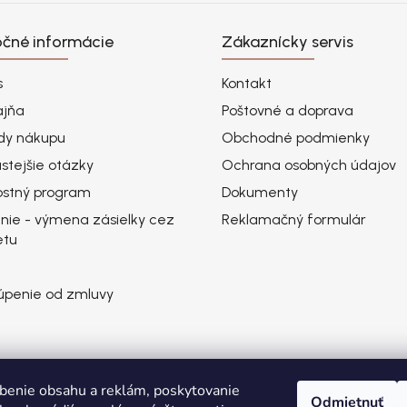
očné informácie
Zákaznícky servis
s
Kontakt
ajňa
Poštovné a doprava
dy nákupu
Obchodné podmienky
stejšie otázky
Ochrana osobných údajov
ostný program
Dokumenty
nie - výmena zásielky cez
Reklamačný formulár
etu
úpenie od zmluvy
benie obsahu a reklám, poskytovanie
Odmietnuť