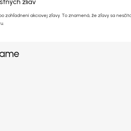
stných zliav
po zohľadnení akciovej zľavy. To znamená, že zľavy sa nesčít
u.
grame