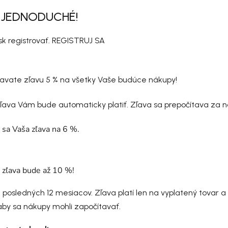
O JEDNODUCHÉ!
k registrovať. REGISTRUJ SA
skavate zľavu 5 % na všetky Vaše budúce nákupy!
ľava Vám bude automaticky platiť. Zľava sa prepočítava za n
i sa Vaša zľava na 6 %.
a zľava bude až 10 %!
osledných 12 mesiacov. Zľava platí len na vyplatený tovar a p
 aby sa nákupy mohli započítavať.