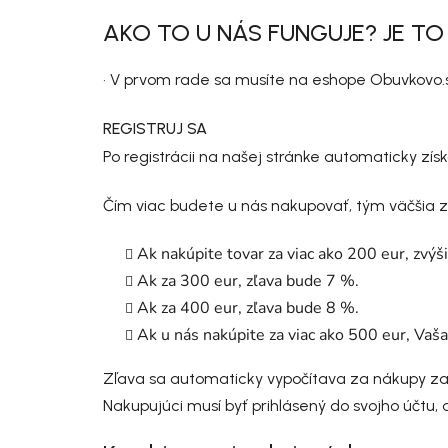
AKO TO U NÁS FUNGUJE? JE T
• V prvom rade sa musíte na eshope Obuvkovo.s
REGISTRUJ SA
Po registrácii na našej stránke automaticky zí
Čím viac budete u nás nakupovať, tým väčšia z
Ak nakúpite tovar za viac ako 200 eur, zvýš
Ak za 300 eur, zľava bude 7 %.
Ak za 400 eur, zľava bude 8 %.
Ak u nás nakúpite za viac ako 500 eur, Vaš
Zľava sa automaticky vypočítava za nákupy za p
Nakupujúci musí byť prihlásený do svojho účtu,