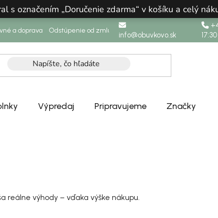
ral s označením „Doručenie zdarma“ v košíku a celý n
+4
ovné a doprava
Odstúpenie od zmluvy
info@obuvkovo.sk
17:30
lnky
Výpredaj
Pripravujeme
Značky
ša reálne výhody – vďaka výške nákupu.