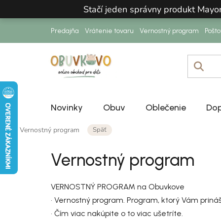
Prejsť na obsah
Stačí jeden správny produkt Mayo
Predajňa
Vrátenie tovaru
Vernostný program
Pošt
Novinky
Obuv
Oblečenie
Dop
Domov
Späť
/
Vernostný program
Vernostný program
VERNOSTNÝ PROGRAM na Obuvkove
• Vernostný program. Program, ktorý Vám priná
• Čím viac nakúpite o to viac ušetríte.