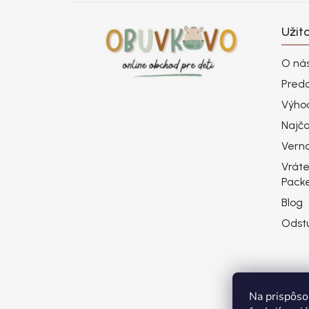
Užit
O ná
Pred
Výho
Najča
Vern
Vráte
Pack
Blog
Odst
Na prispôso