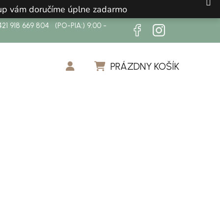
ákup vám doručíme úplne zadarmo
21 918 669 804 (PO-PIA:) 9:00 -
PRÁZDNY KOŠÍK
NÁKUPNÝ KOŠÍK