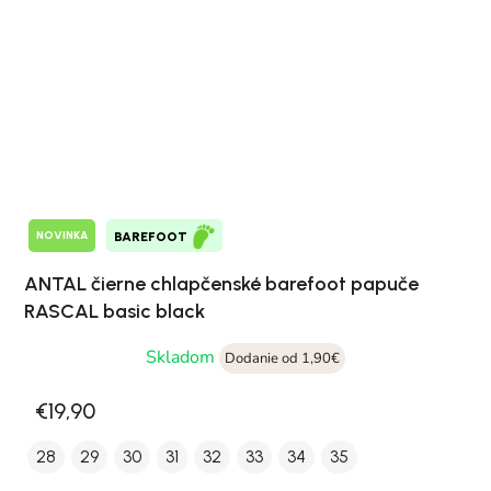
NOVINKA
BAREFOOT
ANTAL čierne chlapčenské barefoot papuče
RASCAL basic black
Skladom
Dodanie od 1,90€
€19,90
28
29
30
31
32
33
34
35