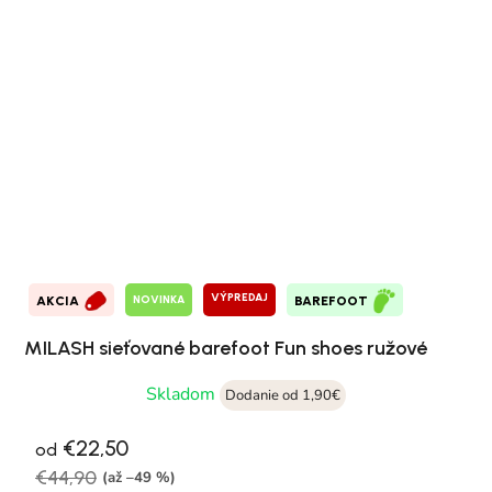
VÝPREDAJ
NOVINKA
AKCIA
BAREFOOT
MILASH sieťované barefoot Fun shoes ružové
Skladom
Dodanie od 1,90€
€22,50
od
€44,90
(až –49 %)