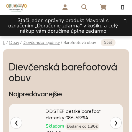
Prejsť na obsah
Hľadať
NÁKUPNÝ 
Stačí jeden správny produkt Mayoral s
označením „Doručenie zdarma“ v košíku a celý
nákup vám doručíme úplne zadarmo
Domov
Späť
/
/
/
Barefootová obuv
Obuv
Dievčenské topánky
Dievčenská barefootová
obuv
Najpredávanejšie
D.D.STEP detské barefoot
plátenky 086-61991A
❮
❯
Skladom
Dodanie od 1,90€