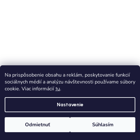
Na prispôsobenie obsahu a reklám, poskytovanie funkcií
sociálnych médií a analýzu návštevnosti používame súbory
VÝPREDAJ
cookie. Viac informácií
.
tu
BAREFOOT
Barefoot plátené sandále PROTETIKA TAFI denim
Nastavenie
Skladom
Dodanie od 1,90€
Odmietnuť
Súhlasím
€23,34
od
Domov
Kategórie
Wishlist
Košík
€38,90
(až –44 %)