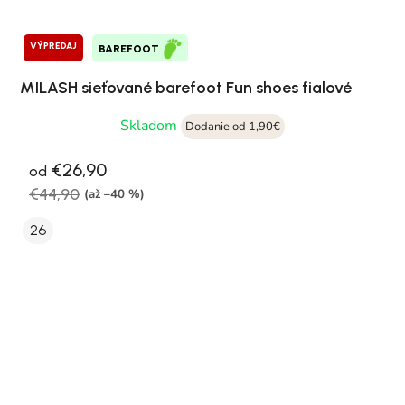
VÝPREDAJ
BAREFOOT
MILASH sieťované barefoot Fun shoes fialové
Skladom
Dodanie od 1,90€
€26,90
od
€44,90
(až –40 %)
26