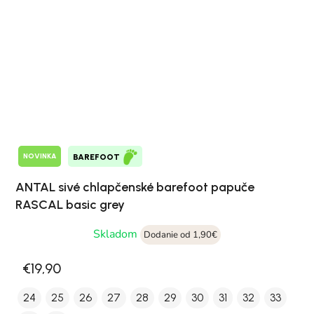
NOVINKA
BAREFOOT
ANTAL sivé chlapčenské barefoot papuče
RASCAL basic grey
Skladom
Dodanie od 1,90€
€19,90
24
25
26
27
28
29
30
31
32
33