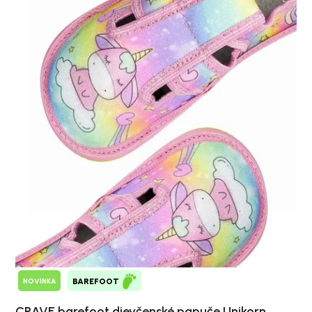
NOVINKA
BAREFOOT
CRAVE barefoot dievčenské papuče Unikorn