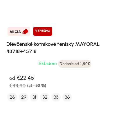
VÝPREDAJ
AKCIA
Dievčenské kotníkové tenisky MAYORAL
43718+45718
Skladom
Dodanie od 1,90€
€22,45
od
€44,90
(až –50 %)
26
29
31
32
33
36