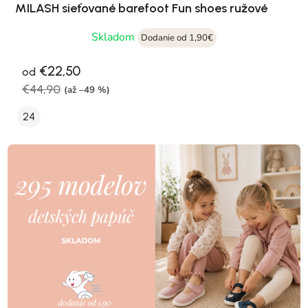
MILASH sieťované barefoot Fun shoes ružové
Skladom
Dodanie od 1,90€
€22,50
od
€44,90
(až –49 %)
24