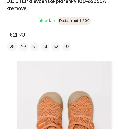
D.D.STEP dievčenské plátenky 100-62365A
krémové
Skladom
Dodanie od 1,90€
€21,90
28
29
30
31
32
33