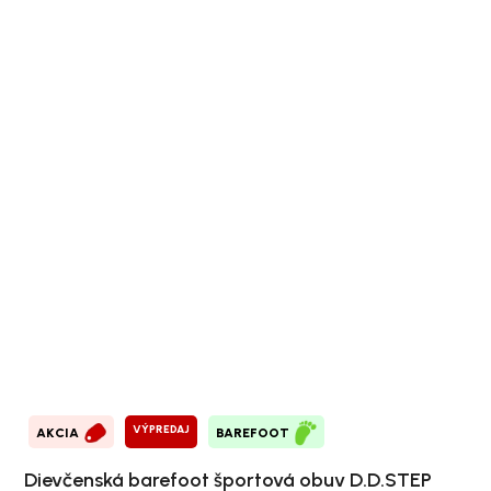
VÝPREDAJ
AKCIA
BAREFOOT
Dievčenská barefoot športová obuv D.D.STEP