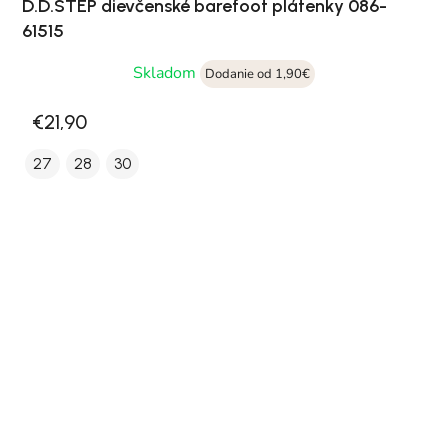
D.D.STEP dievčenské barefoot plátenky 086-
61515
Skladom
Dodanie od 1,90€
€21,90
27
28
30