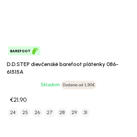
BAREFOOT
D.D.STEP dievčenské barefoot plátenky 086-
61515A
Skladom
Dodanie od 1,90€
€21,90
24
25
26
27
28
29
31