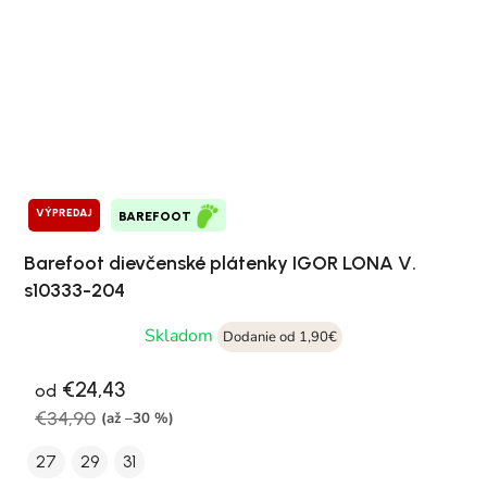
VÝPREDAJ
BAREFOOT
Barefoot dievčenské plátenky IGOR LONA V.
s10333-204
Skladom
Dodanie od 1,90€
€24,43
od
€34,90
(až –30 %)
27
29
31