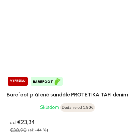
VÝPREDAJ
BAREFOOT
Barefoot plátené sandále PROTETIKA TAFI denim
Skladom
Dodanie od 1,90€
€23,34
od
€38,90
(až –44 %)