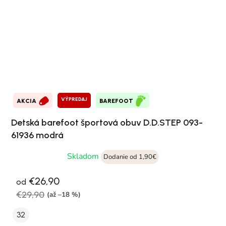
VÝPREDAJ
AKCIA
BAREFOOT
Detská barefoot športová obuv D.D.STEP 093-
61936 modrá
Skladom
Dodanie od 1,90€
€26,90
od
€29,90
(až –18 %)
32