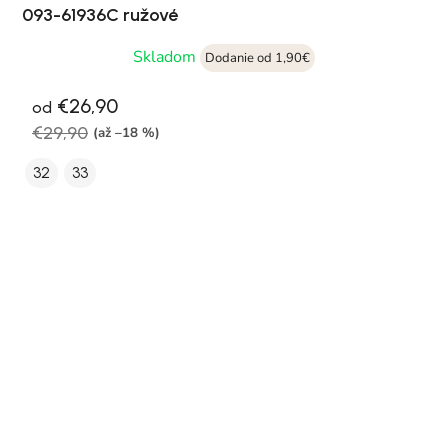
093-61936C ružové
Skladom
Dodanie od 1,90€
€26,90
od
€29,90
(až –18 %)
32
33