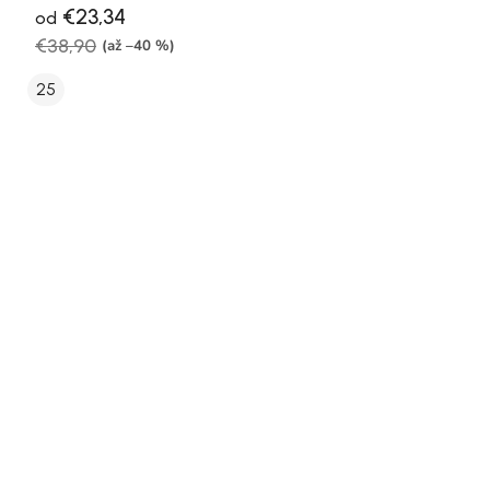
€23,34
od
€38,90
(až –40 %)
25