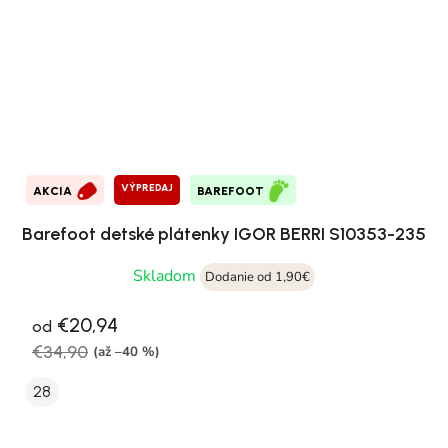
VÝPREDAJ
AKCIA
BAREFOOT
Barefoot detské plátenky IGOR BERRI S10353-235
Skladom
Dodanie od 1,90€
€20,94
od
€34,90
(až –40 %)
28