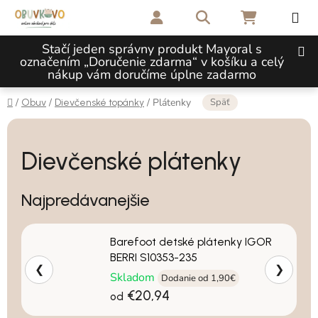
Prejsť na obsah
Hľadať
NÁKUPNÝ 
Stačí jeden správny produkt Mayoral s
označením „Doručenie zdarma“ v košíku a celý
nákup vám doručíme úplne zadarmo
Domov
Späť
/
/
/
Plátenky
Obuv
Dievčenské topánky
Dievčenské plátenky
Najpredávanejšie
Barefoot detské plátenky IGOR
BERRI S10353-235
❮
❯
Skladom
Dodanie od 1,90€
€20,94
od