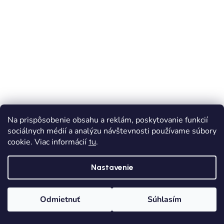
VÝPREDAJ
AKCIA
Na prispôsobenie obsahu a reklám, poskytovanie funkcií
sociálnych médií a analýzu návštevnosti používame súbory
Dievčenské letné šaty - Cyklámenová
cookie. Viac informácií
.
tu
Skladom
Dodanie od 1,90€
Nastavenie
€18,15
€25,90
(–29 %)
Odmietnuť
Súhlasím
86
Domov
Kategórie
Wishlist
Košík