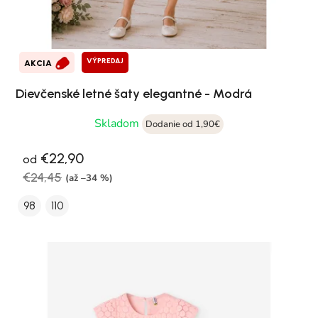
VÝPREDAJ
AKCIA
Dievčenské letné šaty elegantné - Modrá
Skladom
Dodanie od 1,90€
€22,90
od
€24,45
(až –34 %)
98
110