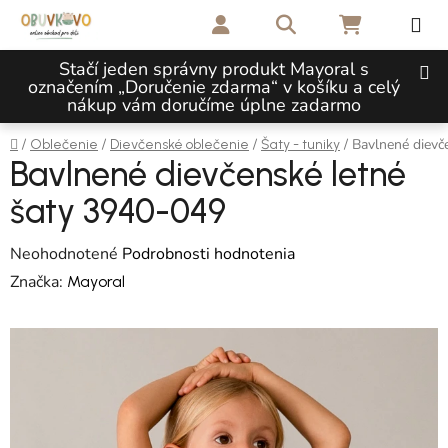
Prejsť na obsah
Hľadať
NÁKUPNÝ 
Stačí jeden správny produkt Mayoral s
označením „Doručenie zdarma“ v košíku a celý
nákup vám doručíme úplne zadarmo
Domov
/
/
/
/
Bavlnené dievč
Oblečenie
Dievčenské oblečenie
Šaty - tuniky
Bavlnené dievčenské letné
šaty 3940-049
Priemerné hodnotenie produktu je 0,0 z 5 hviezdičiek.
Neohodnotené
Podrobnosti hodnotenia
Značka:
Mayoral