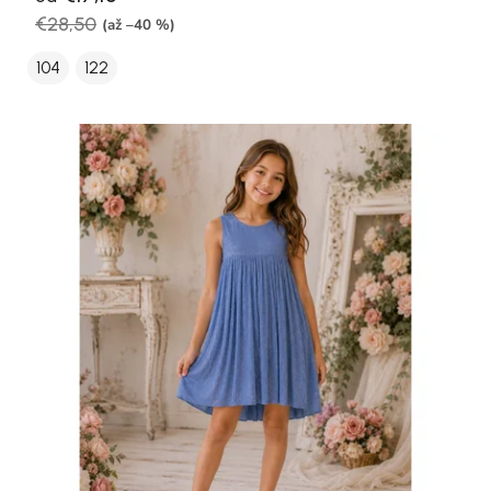
€28,50
(až –40 %)
104
122