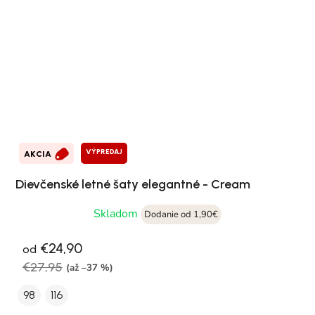
VÝPREDAJ
AKCIA
Dievčenské letné šaty elegantné - Cream
Skladom
Dodanie od 1,90€
€24,90
od
€27,95
(až –37 %)
98
116