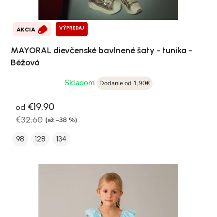
VÝPREDAJ
AKCIA
MAYORAL dievčenské bavlnené šaty - tunika -
Béžová
Skladom
Dodanie od 1,90€
€19,90
od
€32,60
(až –38 %)
98
128
134