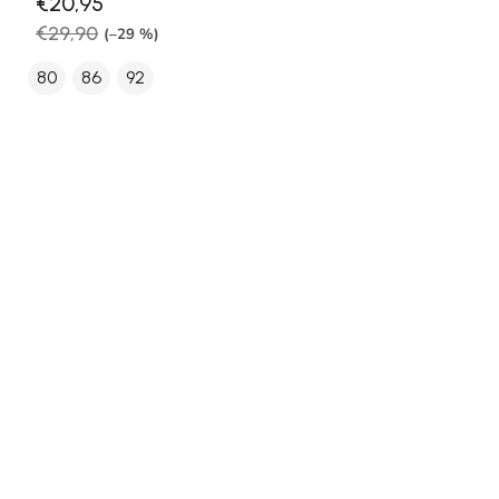
€20,95
€29,90
(–29 %)
80
86
92