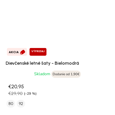
VÝPREDAJ
AKCIA
Dievčenské letné šaty - Bielomodrá
Skladom
Dodanie od 1,90€
€20,95
€29,90
(–29 %)
80
92