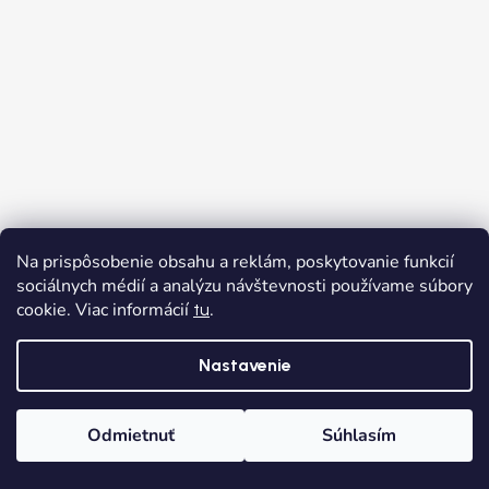
Na prispôsobenie obsahu a reklám, poskytovanie funkcií
sociálnych médií a analýzu návštevnosti používame súbory
cookie. Viac informácií
.
tu
Nastavenie
Sledovať na Instagrame
Odmietnuť
Súhlasím
Domov
Kategórie
Wishlist
Košík