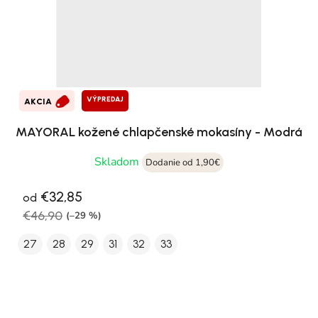
VÝPREDAJ
AKCIA
MAYORAL kožené chlapčenské mokasíny - Modrá
Skladom
Dodanie od 1,90€
€32,85
od
€46,90
(–29 %)
27
28
29
31
32
33