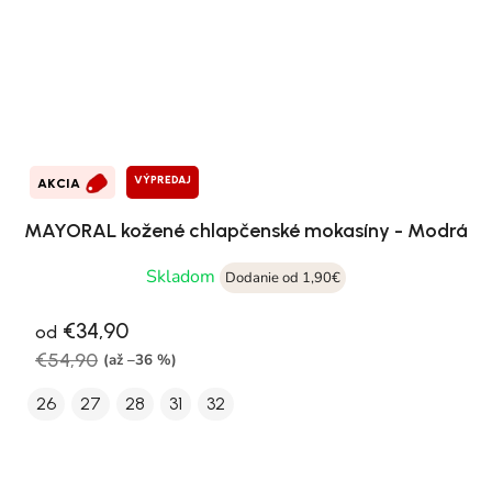
VÝPREDAJ
AKCIA
MAYORAL kožené chlapčenské mokasíny - Modrá
Skladom
Dodanie od 1,90€
€34,90
od
€54,90
(až –36 %)
26
27
28
31
32