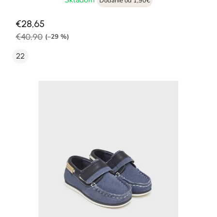
Dodanie od 1,90€
€28,65
€40,90
(–29 %)
22