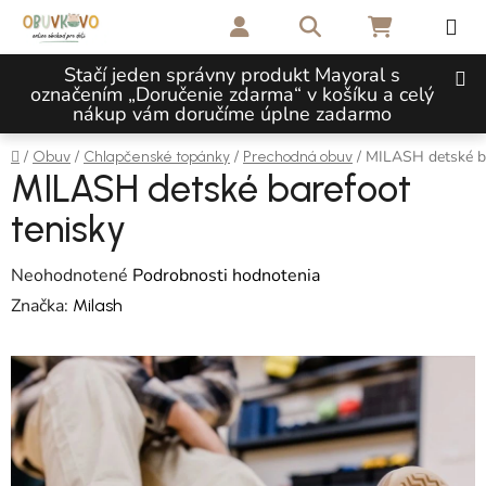
Prejsť na obsah
Hľadať
NÁKUPNÝ 
Stačí jeden správny produkt Mayoral s
označením „Doručenie zdarma“ v košíku a celý
nákup vám doručíme úplne zadarmo
Domov
/
/
/
/
MILASH detské ba
Obuv
Chlapčenské topánky
Prechodná obuv
MILASH detské barefoot
tenisky
Priemerné hodnotenie produktu je 0,0 z 5 hviezdičiek.
Neohodnotené
Podrobnosti hodnotenia
Značka:
Milash