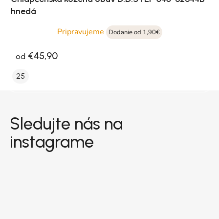
hnedá
Pripravujeme
Dodanie od 1,90€
€45,90
od
25
Zápätie
Sledujte nás na
instagrame