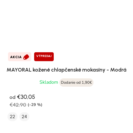
VÝPREDAJ
AKCIA
MAYORAL kožené chlapčenské mokasíny - Modrá
Skladom
Dodanie od 1,90€
€30,05
od
€42,90
(–29 %)
22
24