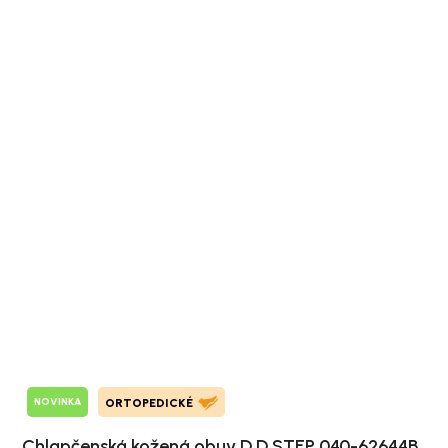
NOVINKA
ORTOPEDICKÉ
Chlapčenská kožená obuv D.D.STEP 040-62644B