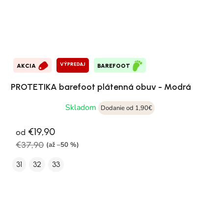
VÝPREDAJ
AKCIA
BAREFOOT
PROTETIKA barefoot plátenná obuv - Modrá
Skladom
Dodanie od 1,90€
€19,90
od
€37,90
(až –50 %)
31
32
33