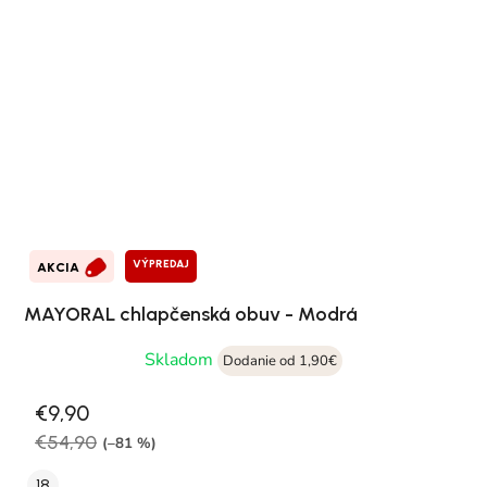
VÝPREDAJ
AKCIA
MAYORAL chlapčenská obuv - Modrá
Skladom
Dodanie od 1,90€
€9,90
€54,90
(–81 %)
18