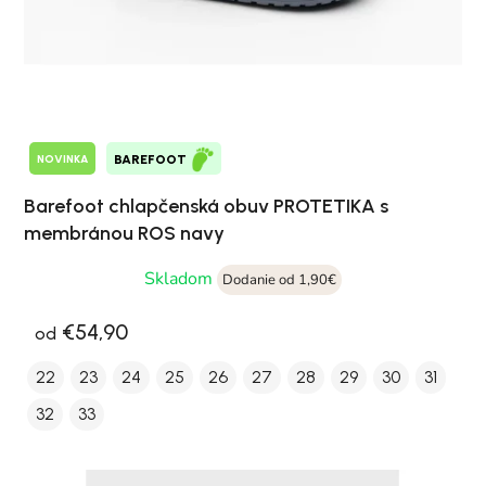
NOVINKA
BAREFOOT
Barefoot chlapčenská obuv PROTETIKA s
membránou ROS navy
Skladom
Dodanie od 1,90€
€54,90
od
22
23
24
25
26
27
28
29
30
31
32
33