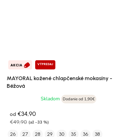
VÝPREDAJ
AKCIA
MAYORAL kožené chlapčenské mokasíny -
Béžová
Skladom
Dodanie od 1,90€
€34,90
od
€49,90
(až –33 %)
26
27
28
29
30
35
36
38