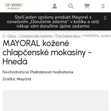
Prejsť na obsah
Hľadať
NÁKUPNÝ 
Stačí jeden správny produkt Mayoral s
označením „Doručenie zdarma“ v košíku a celý
nákup vám doručíme úplne zadarmo
Domov
/
/
/
/
MAYORAL kožené 
Obuv
Chlapčenské topánky
Prechodná obuv
MAYORAL kožené
chlapčenské mokasíny -
Hnedá
Priemerné hodnotenie produktu je 0,0 z 5 hviezdičiek.
Neohodnotené
Podrobnosti hodnotenia
Značka:
Mayoral