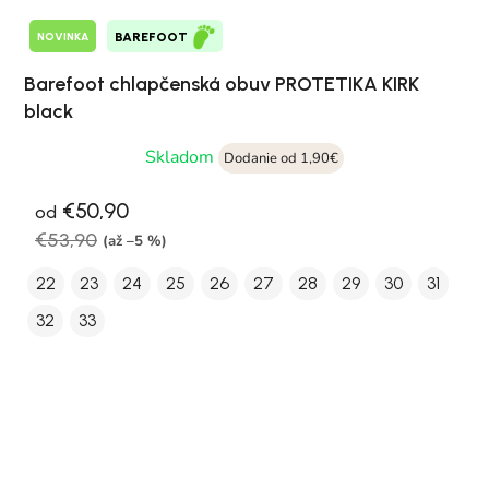
NOVINKA
BAREFOOT
Barefoot chlapčenská obuv PROTETIKA KIRK
black
Skladom
Dodanie od 1,90€
€50,90
od
€53,90
(až –5 %)
22
23
24
25
26
27
28
29
30
31
32
33