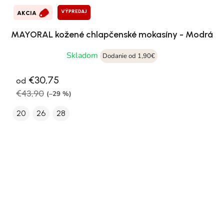
VÝPREDAJ
AKCIA
MAYORAL kožené chlapčenské mokasíny - Modrá
Skladom
Dodanie od 1,90€
€30,75
od
€43,90
(–29 %)
20
26
28