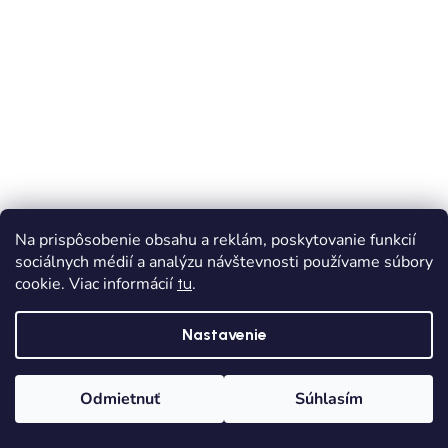
Na prispôsobenie obsahu a reklám, poskytovanie funkcií
sociálnych médií a analýzu návštevnosti používame súbory
cookie. Viac informácií
.
tu
BAREFOOT
Nastavenie
Chlapčenská barefoot obuv D.D.STEP 063-61983
Odmietnuť
Súhlasím
Skladom
Dodanie od 1,90€
Domov
Kategórie
Wishlist
Košík