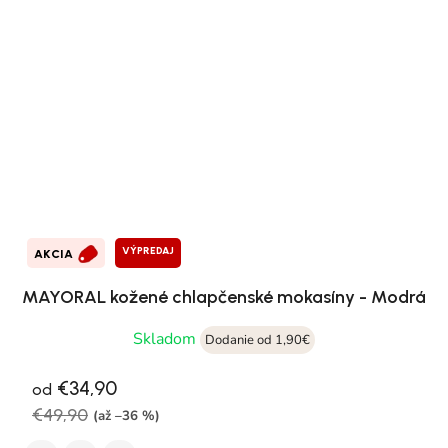
VÝPREDAJ
AKCIA
MAYORAL kožené chlapčenské mokasíny - Modrá
Skladom
Dodanie od 1,90€
€34,90
od
€49,90
(až –36 %)