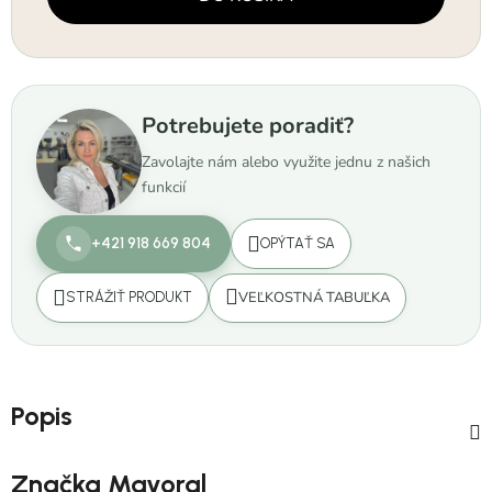
Potrebujete poradiť?
Zavolajte nám alebo využite jednu z našich
funkcií
+421 918 669 804
OPÝTAŤ SA
VEĽKOSTNÁ TABUĽKA
STRÁŽIŤ PRODUKT
Popis
Značka
Mayoral