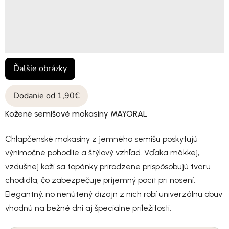
Ďalšie obrázky
Dodanie od 1,90€
Kožené semišové mokasíny MAYORAL
Chlapčenské mokasíny z jemného semišu poskytujú
výnimočné pohodlie a štýlový vzhľad. Vďaka mäkkej,
vzdušnej koži sa topánky prirodzene prispôsobujú tvaru
chodidla, čo zabezpečuje príjemný pocit pri nosení.
Elegantný, no nenútený dizajn z nich robí univerzálnu obuv
vhodnú na bežné dni aj špeciálne príležitosti.