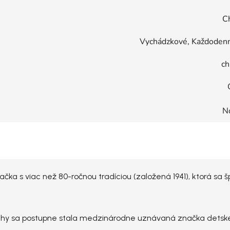
C
Vychádzkové, Každodenn
ch
N
ačka s viac než 80-ročnou tradíciou (založená 1941), ktorá sa
chy sa postupne stala medzinárodne uznávaná značka detské