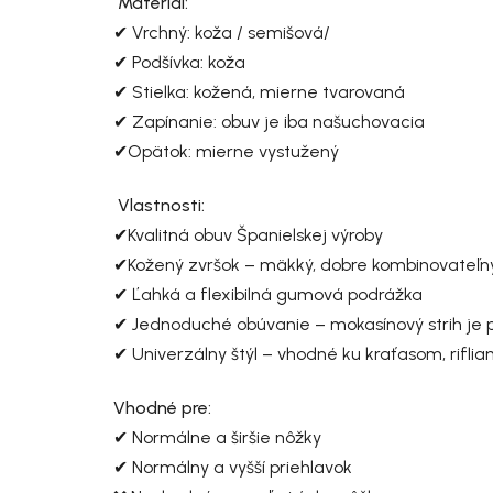
Materiál:
✔ Vrchný: koža / semišová/
✔ Podšívka: koža
✔ Stielka: kožená, mierne tvarovaná
✔ Zapínanie: obuv je iba našuchovacia
✔Opätok: mierne vystužený
Vlastnosti:
✔Kvalitná obuv Španielskej výroby
✔Kožený zvršok – mäkký, dobre kombinovateľn
✔ Ľahká a flexibilná gumová podrážka
✔ Jednoduché obúvanie – mokasínový strih je p
✔ Univerzálny štýl – vhodné ku kraťasom, rifli
Vhodné pre:
✔ Normálne a širšie nôžky
✔ Normálny a vyšší priehlavok