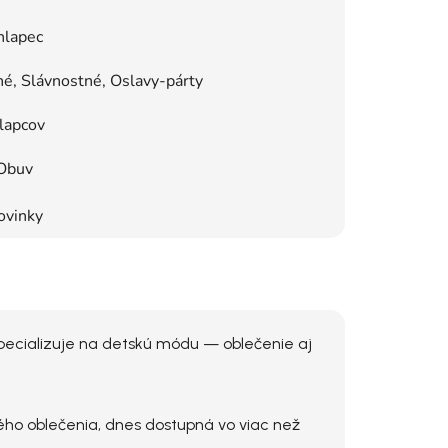
hlapec
é, Slávnostné, Oslavy-párty
lapcov
Obuv
ovinky
 špecializuje na detskú módu — oblečenie aj
ho oblečenia, dnes dostupná vo viac než