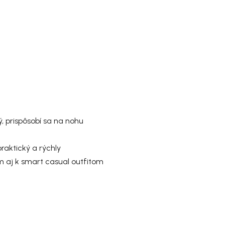
ý
, prispôsobí sa na nohu
raktický a rýchly
am aj k smart casual outfitom