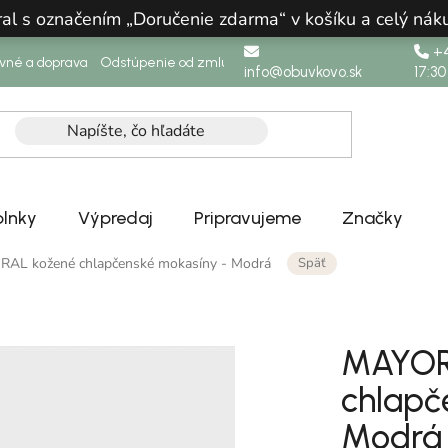
ral s označením „Doručenie zdarma“ v košíku a celý n
+4
ovné a doprava
Odstúpenie od zmluvy
info@obuvkovo.sk
17:30
lnky
Výpredaj
Pripravujeme
Značky
Späť
AL kožené chlapčenské mokasíny - Modrá
MAYOR
chlapč
Modrá