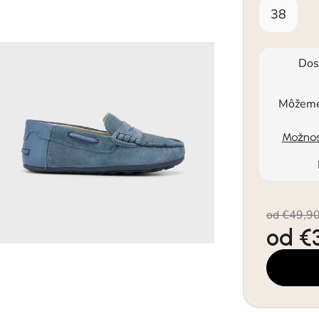
38
Dos
Môžeme 
Možnos
od €49,9
od
€
Jednotkov