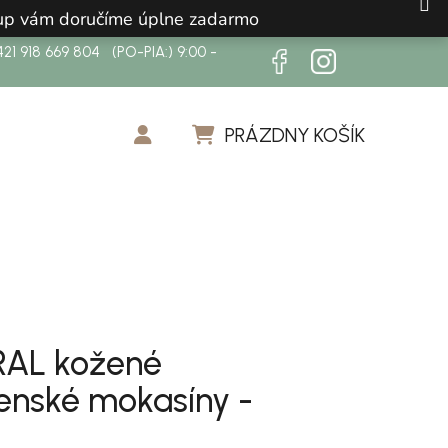
ákup vám doručíme úplne zadarmo
21 918 669 804 (PO-PIA:) 9:00 -
PRÁZDNY KOŠÍK
NÁKUPNÝ KOŠÍK
AL kožené
enské mokasíny -