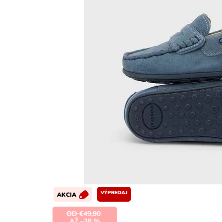
VÝPREDAJ
AKCIA
OD €49,90
AŽ –38 %