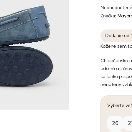
Priemerné hodn
Neohodnoten
Značka:
Mayora
Dodanie od 
Kožené semiš
Chlapčenské m
odolnú a záro
sa ľahko pris
nenútený vzhľ
Vyberte veľ
26
2