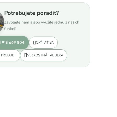
Potrebujete poradiť?
Zavolajte nám alebo využite jednu z našich
funkcií
1 918 669 804
OPÝTAŤ SA
VEĽKOSTNÁ TABUĽKA
Ť PRODUKT