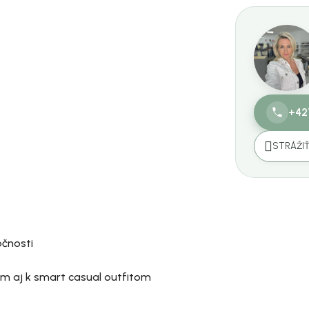
+42
STRÁŽI
očnosti
iam aj k smart casual outfitom