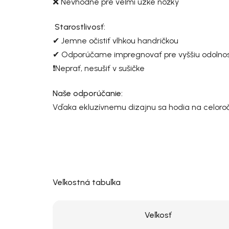
❌ Nevhodné pre veľmi úzke nôžky
Starostlivosť:
✔ Jemne očistiť vlhkou handričkou
✔ Odporúčame impregnovať pre vyššiu odolnosť 
❗Neprať, nesušiť v sušičke
Naše odporúčanie:
Vďaka ekluzívnemu dizajnu sa hodia na celoroč
Veľkostná tabuľka
Veľkosť