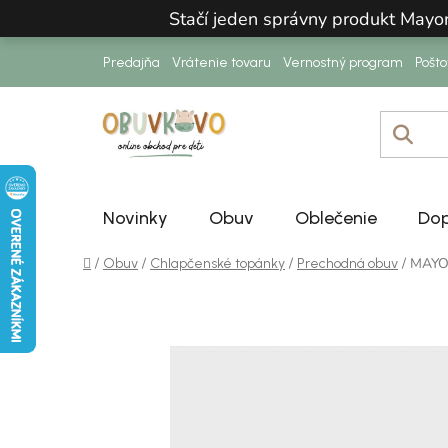
Prejsť na obsah
Stačí jeden správny produkt Mayo
Predajňa
Vrátenie tovaru
Vernostný program
Pošt
Novinky
Obuv
Oblečenie
Dop
Domov
/
/
/
/
MAYOR
Obuv
Chlapčenské topánky
Prechodná obuv