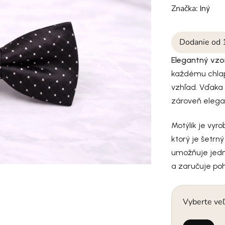
Značka:
Iný
Dodanie od 
Elegantný vzo
každému chlap
vzhľad. Vďaka
zároveň elegan
Motýlik je vyr
ktorý je šetrn
umožňuje jedn
a zaručuje po
Vyberte veľ