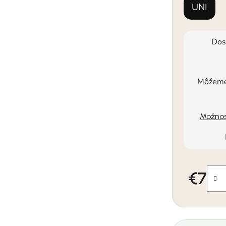
UNI
Dos
Môžeme 
Možnos
€7
Jednotkov