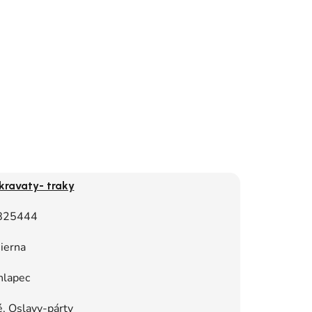
kravaty- traky
825444
ierna
hlapec
, Oslavy-párty