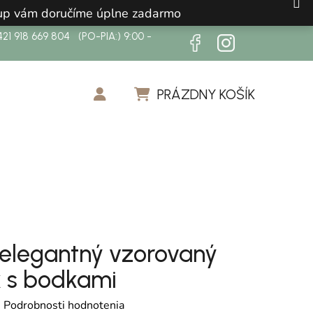
ákup vám doručíme úplne zadarmo
21 918 669 804 (PO-PIA:) 9:00 -
PRÁZDNY KOŠÍK
NÁKUPNÝ KOŠÍK
 elegantný vzorovaný
k s bodkami
otenie produktu je 0,0 z 5 hviezdičiek.
é
Podrobnosti hodnotenia