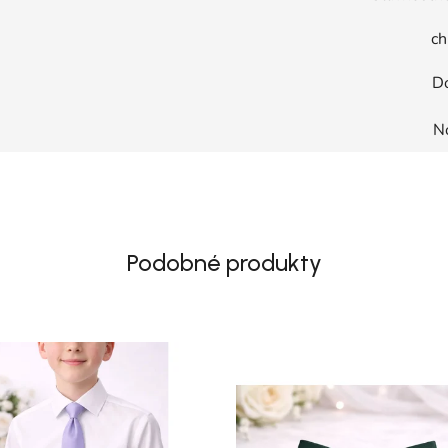
ch
D
N
Podobné produkty