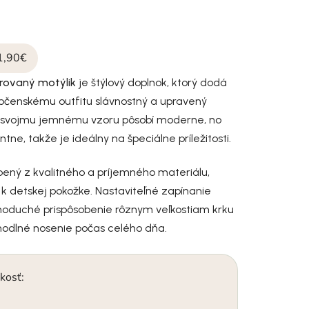
1,90€
rovaný motýlik
je štýlový doplnok, ktorý dodá
čenskému outfitu slávnostný a upravený
 svojmu jemnému vzoru pôsobí moderne, no
tne, takže je ideálny na špeciálne príležitosti.
obený z kvalitného a príjemného materiálu,
ý k detskej pokožke. Nastaviteľné zapínanie
oduché prispôsobenie rôznym veľkostiam krku
hodlné nosenie počas celého dňa.
kosť: