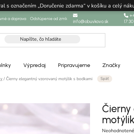
ral s označením „Doručenie zdarma“ v košíku a celý n
+4
ovné a doprava
Odstúpenie od zmluvy
info@obuvkovo.sk
17:30
lnky
Výpredaj
Pripravujeme
Značky
Späť
/
Čierny elegantný vzorovaný motýlik s bodkami
ky
Čierny
motýli
Priemerné hodn
Neohodnoten