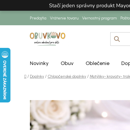
Prejsť na obsah
Stačí jeden správny produkt Mayo
Predajňa
Vrátenie tovaru
Vernostný program
Pošt
Novinky
Obuv
Oblečenie
Dop
Domov
/
/
/
Doplnky
Chlapčenské doplnky
Motýliky- kravaty- tra