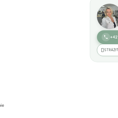
+42
STRÁŽI
nie