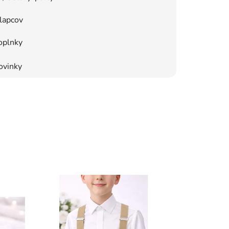
lapcov
oplnky
ovinky