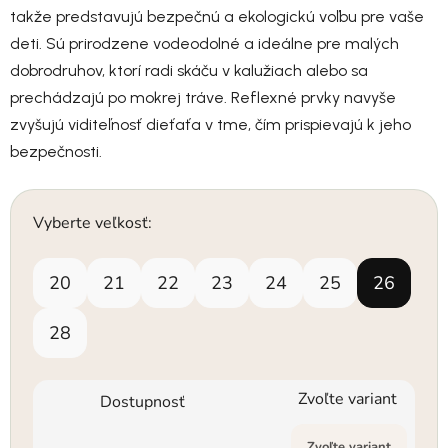
takže predstavujú bezpečnú a ekologickú voľbu pre vaše
deti. Sú prirodzene vodeodolné a ideálne pre malých
dobrodruhov, ktorí radi skáču v kalužiach alebo sa
prechádzajú po mokrej tráve. Reflexné prvky navyše
zvyšujú viditeľnosť dieťaťa v tme, čím prispievajú k jeho
bezpečnosti.
Vyberte veľkosť:
20
21
22
23
24
25
26
28
Zvoľte variant
Dostupnosť
Zvoľte variant