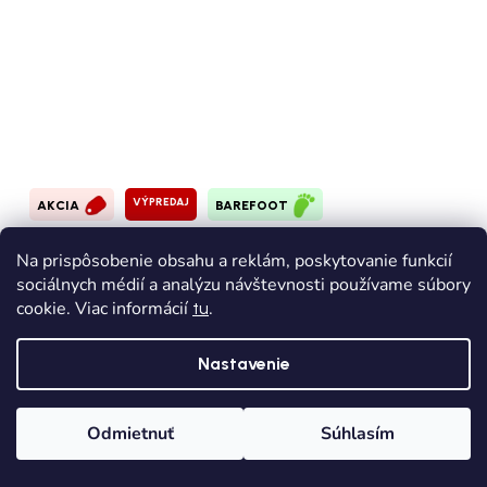
VÝPREDAJ
AKCIA
BAREFOOT
Detské gumáky BUNDGAARD Charly high -
Na prispôsobenie obsahu a reklám, poskytovanie funkcií
Zelená
sociálnych médií a analýzu návštevnosti používame súbory
cookie. Viac informácií
.
tu
Skladom
Dodanie od 1,90€
Nastavenie
€27,90
od
€39,90
(až –30 %)
Odmietnuť
Súhlasím
20
23
32
Domov
Kategórie
Wishlist
Košík