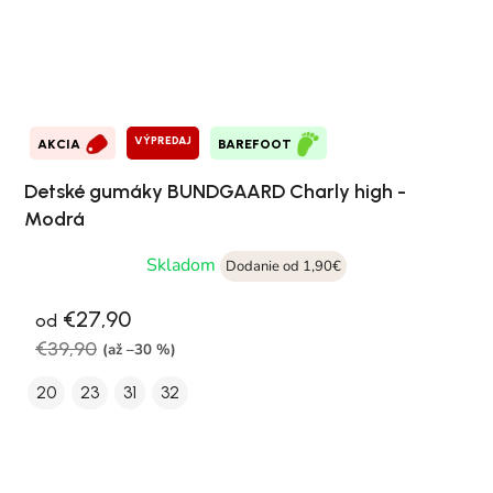
VÝPREDAJ
AKCIA
BAREFOOT
Detské gumáky BUNDGAARD Charly high -
Modrá
Skladom
Dodanie od 1,90€
€27,90
od
€39,90
(až –30 %)
20
23
31
32