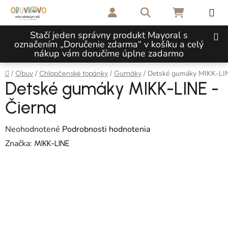
Prejsť na obsah
Hľadať
NÁKUPNÝ 
Stačí jeden správny produkt Mayoral s
označením „Doručenie zdarma“ v košíku a celý
nákup vám doručíme úplne zadarmo
Domov
/
/
/
/
Detské gumáky MIKK-LIN
Obuv
Chlapčenské topánky
Gumáky
Detské gumáky MIKK-LINE -
Čierna
Priemerné hodnotenie produktu je 0,0 z 5 hviezdičiek.
Neohodnotené
Podrobnosti hodnotenia
Značka:
MIKK-LINE