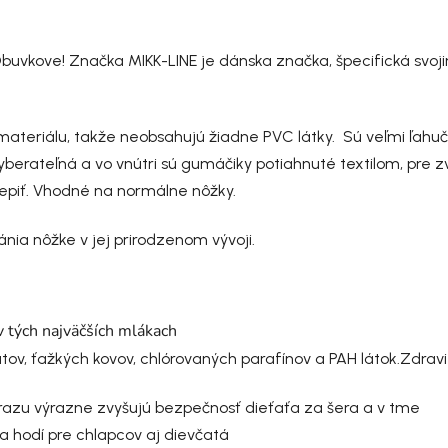
buvkove! Značka MIKK-LINE je dánska značka, špecifická svoji
eriálu, takže neobsahujú žiadne PVC látky. Sú veľmi ľahučk
vyberateľná a vo vnútri sú gumáčiky potiahnuté textilom, pre z
lepiť. Vhodné na normálne nôžky.
nia nôžke v jej prirodzenom vývoji.
v tých najväčších mlákach
átov, ťažkých kovov, chlórovaných parafínov a PAH látok.
Zdravi
razu výrazne zvyšujú bezpečnosť dieťaťa za šera a v tme
a hodí pre chlapcov aj dievčatá