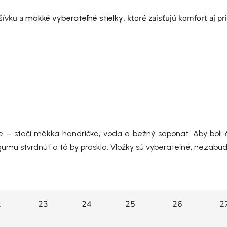
šívku a
, ktoré zaisťujú komfort aj p
mäkké vyberateľné stielky
e – stačí mäkká handrička, voda a bežný saponát
. Aby boli
umu stvrdnúť a tá by praskla. Vložky sú vyberateľné, nezabudn
2
23
24
25
26
2