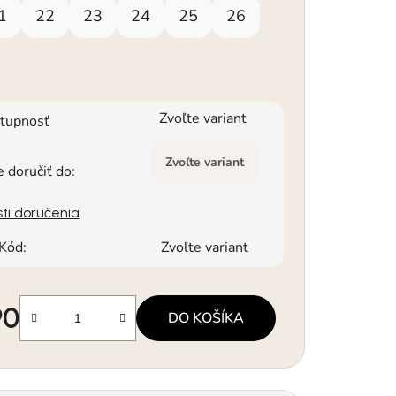
1
22
23
24
25
26
Zvoľte variant
tupnosť
Zvoľte variant
doručiť do:
ti doručenia
Kód:
Zvoľte variant
90
DO KOŠÍKA
á cena: