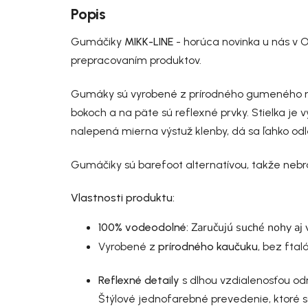
Popis
Gumáčiky
MIKK-LINE
- horúca novinka u nás v O
prepracovaním produktov.
Gumáky sú vyrobené z prírodného gumeného mat
bokoch a na päte sú reflexné prvky. Stielka je 
nalepená mierna výstuž klenby, dá sa ľahko od
Gumáčiky sú barefoot alternatívou, takže nebrá
Vlastnosti produktu:
Zaručujú suché nohy aj 
100% vodeodolné:
Vyrobené z
prírodného kaučuku
, bez ftal
Reflexné detaily
s dlhou vzdialenosťou od
Štýlové jednofarebné prevedenie, ktoré s