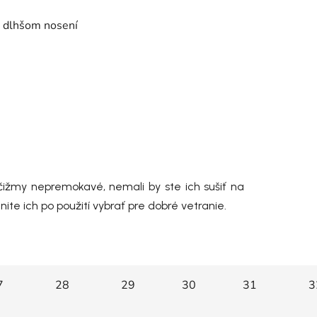
ri dlhšom nosení
 čižmy nepremokavé, nemali by ste ich sušiť na
ite ich po použití vybrať pre dobré vetranie.
7
28
29
30
31
3