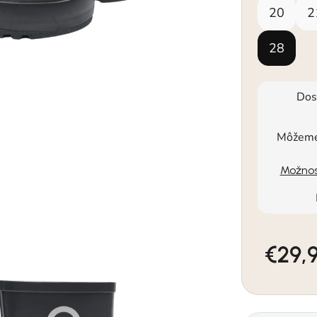
20
2
28
Dos
Môžeme 
Možnos
€29,
Jednotkov