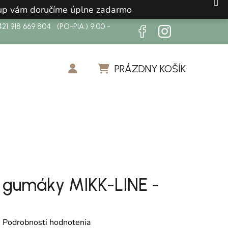
ákup vám doručíme úplne zadarmo
21 918 669 804 (PO-PIA:) 9:00 -
PRÁZDNY KOŠÍK
NÁKUPNÝ KOŠÍK
 gumáky MIKK-LINE -
otenie produktu je 0,0 z 5 hviezdičiek.
é
Podrobnosti hodnotenia