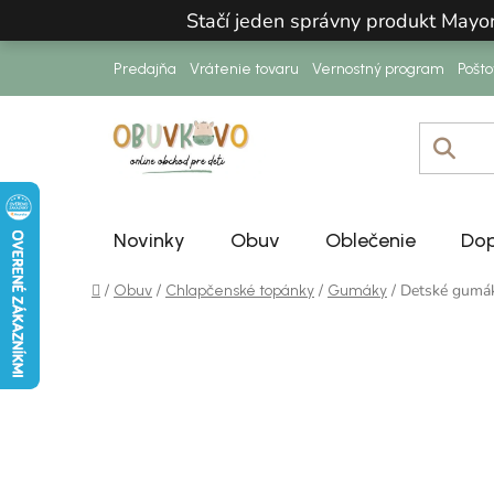
Prejsť na obsah
Stačí jeden správny produkt Mayo
Predajňa
Vrátenie tovaru
Vernostný program
Pošt
Novinky
Obuv
Oblečenie
Dop
Domov
/
/
/
/
Detské gumá
Obuv
Chlapčenské topánky
Gumáky