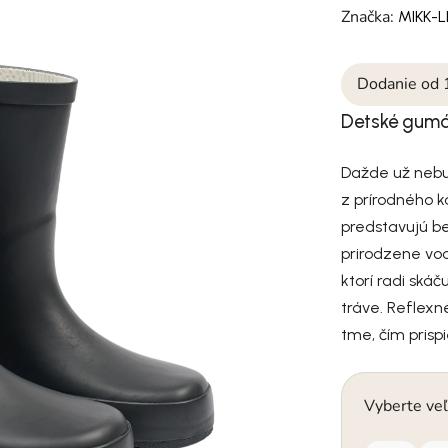
Značka:
MIKK-L
Dodanie od 
Detské gumá
Dažde už nebu
z prírodného k
predstavujú be
prirodzene vo
ktorí radi ská
tráve. Reflexn
tme, čím prisp
Vyberte veľ