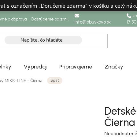
ral s označením „Doručenie zdarma“ v košíku a celý n
+4
ovné a doprava
Odstúpenie od zmluvy
info@obuvkovo.sk
17:30
lnky
Výpredaj
Pripravujeme
Značky
Späť
ky MIKK-LINE - Čierna
Detské
Čierna
Priemerné hodn
Neohodnoten