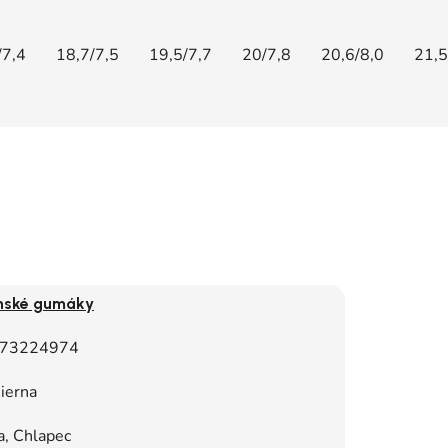
/7,4
18,7/7,5
19,5/7,7
20/7,8
20,6/8,0
21,5
nské gumáky
73224974
ierna
a, Chlapec