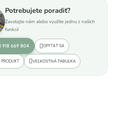
Potrebujete poradiť?
Zavolajte nám alebo využite jednu z našich
funkcií
1 918 669 804
OPÝTAŤ SA
VEĽKOSTNÁ TABUĽKA
Ť PRODUKT