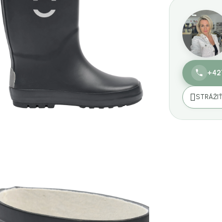
+42
STRÁŽI