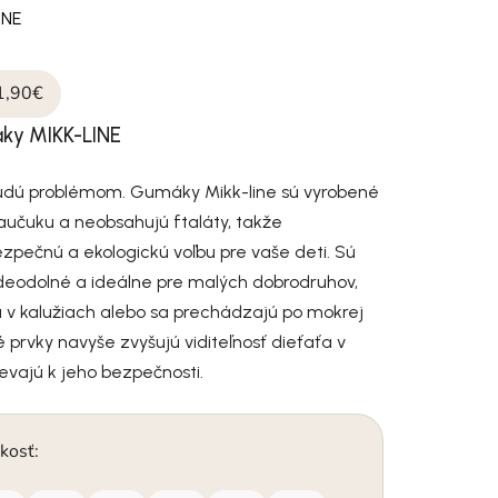
INE
1,90€
ky MIKK-LINE
dú problémom. Gumáky Mikk-line sú vyrobené
aučuku a neobsahujú ftaláty, takže
zpečnú a ekologickú voľbu pre vaše deti. Sú
deodolné a ideálne pre malých dobrodruhov,
ču v kalužiach alebo sa prechádzajú po mokrej
é prvky navyše zvyšujú viditeľnosť dieťaťa v
ievajú k jeho bezpečnosti.
kosť: