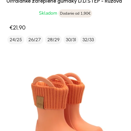
Ultraľahké zateplené gumáky D.D.STEP - Ružová
Skladom
Dodanie od 1,90€
€21,90
24/25
26/27
28/29
30/31
32/33