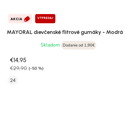
VÝPREDAJ
AKCIA
MAYORAL dievčenské flitrové gumáky - Modrá
Skladom
Dodanie od 1,90€
€14,95
€29,90
(–50 %)
24