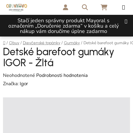
Prejsť na obsah
Hľadať
NÁKUPNÝ 
Stačí jeden správny produkt Mayoral s
označením „Doručenie zdarma“ v košíku a celý
nákup vám doručíme úplne zadarmo
Domov
/
/
/
/
Detské barefoot gumáky I
Obuv
Dievčenské topánky
Gumáky
Detské barefoot gumáky
IGOR - Žltá
Priemerné hodnotenie produktu je 0,0 z 5 hviezdičiek.
Neohodnotené
Podrobnosti hodnotenia
Značka:
Igor