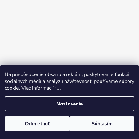
Na prispôsobenie obsahu a reklám, poskytovanie funkcií
sociálnych médií a analýzu návštevnosti používame súbory
cookie. Viac informácií
.
tu
Nastavenie
Sledovať na Instagrame
Odmietnuť
Súhlasím
Domov
Kategórie
Wishlist
Košík