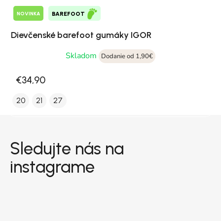
NOVINKA
BAREFOOT
Dievčenské barefoot gumáky IGOR
Skladom
Dodanie od 1,90€
€34,90
20
21
27
Zápätie
Sledujte nás na
instagrame