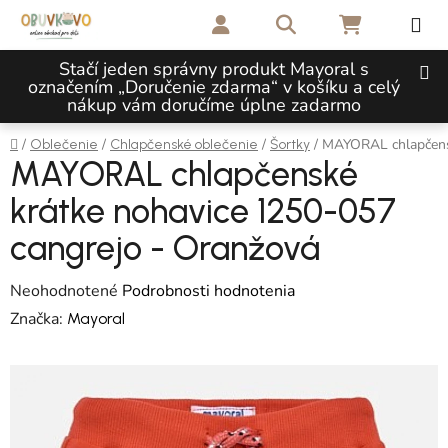
Prejsť na obsah
Hľadať
NÁKUPNÝ 
Stačí jeden správny produkt Mayoral s
označením „Doručenie zdarma“ v košíku a celý
nákup vám doručíme úplne zadarmo
Domov
/
/
/
/
MAYORAL chlapčensk
Oblečenie
Chlapčenské oblečenie
Šortky
MAYORAL chlapčenské
krátke nohavice 1250-057
cangrejo - Oranžová
Priemerné hodnotenie produktu je 0,0 z 5 hviezdičiek.
Neohodnotené
Podrobnosti hodnotenia
Značka:
Mayoral