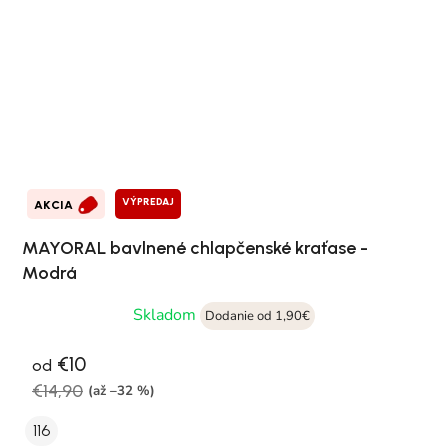
VÝPREDAJ
AKCIA
MAYORAL bavlnené chlapčenské kraťase -
Modrá
Skladom
Dodanie od 1,90€
€10
od
€14,90
(až –32 %)
116