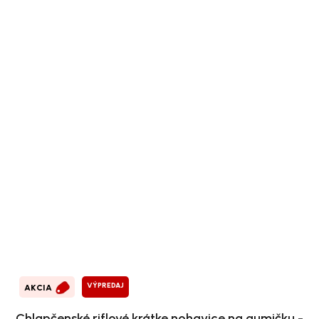
VÝPREDAJ
AKCIA
Chlapčenské riflové krátke nohavice na gumičku -