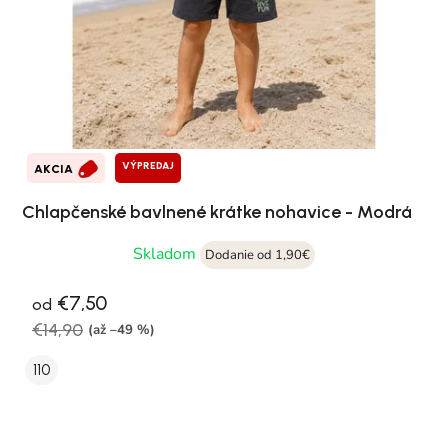
VÝPREDAJ
AKCIA
Chlapčenské bavlnené krátke nohavice - Modrá
Skladom
Dodanie od 1,90€
€7,50
od
€14,90
(až –49 %)
110