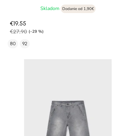
Skladom
Dodanie od 1,90€
€19,55
€27,90
(–29 %)
80
92