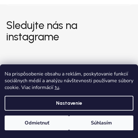
Zápätie
Sledujte nás na
instagrame
Na prispôsobenie obsahu a reklám, poskytovanie funkcií
sociálnych médií a analýzu návštevnosti používame súbory
cookie. Viac informácií
.
tu
Nastavenie
Odmietnuť
Súhlasím
Domov
Kategórie
Wishlist
Košík