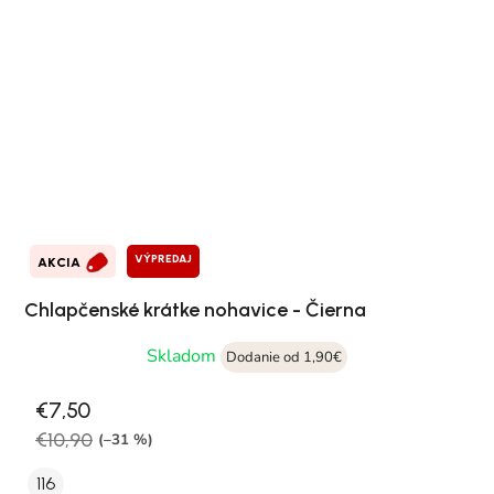
VÝPREDAJ
AKCIA
Chlapčenské krátke nohavice - Čierna
Skladom
Dodanie od 1,90€
€7,50
€10,90
(–31 %)
116