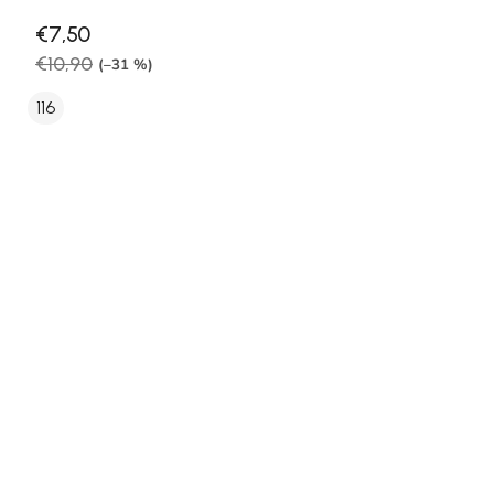
€7,50
€10,90
(–31 %)
116