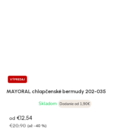
VÝPREDAJ
MAYORAL chlapčenské bermudy 202-035
Skladom
Dodanie od 1,90€
€12,54
od
€20,90
(až –40 %)