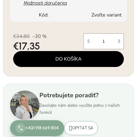
Možnosti doručenia
Kód:
Zvoľte variant
€24,80
–30 %
€17,35
Jednotková cena:
DO KOŠÍKA
Potrebujete poradiť?
Zavolajte nám alebo využite jednu z našich
funkcií
+421 918 669 804
OPÝTAŤ SA