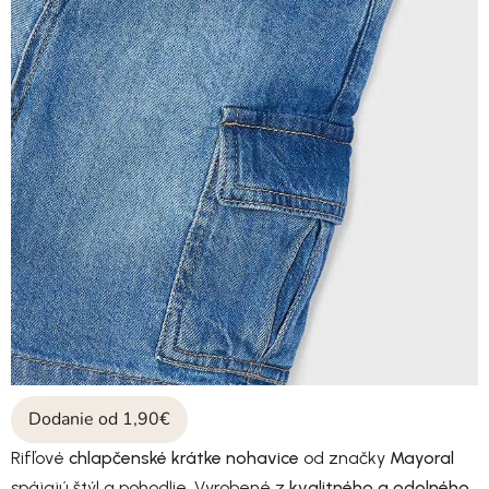
Dodanie od 1,90€
Rifľové
chlapčenské krátke nohavice
od značky
Mayoral
spájajú štýl a pohodlie. Vyrobené z
kvalitného a odolného