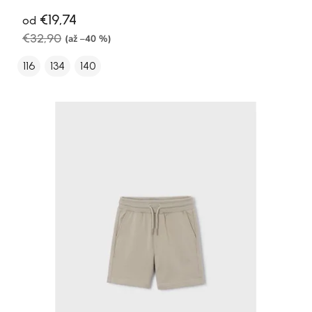
€19,74
od
€32,90
(až –40 %)
116
134
140