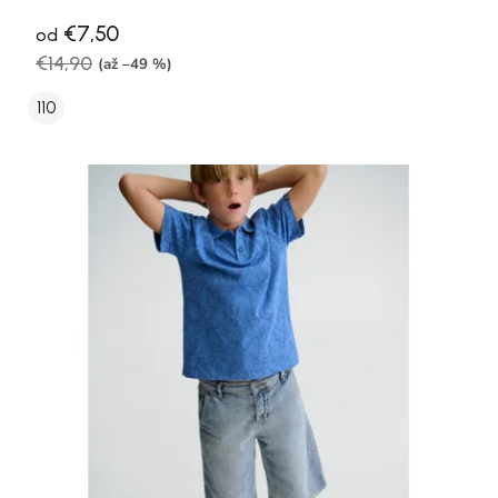
€7,50
od
€14,90
(až –49 %)
110