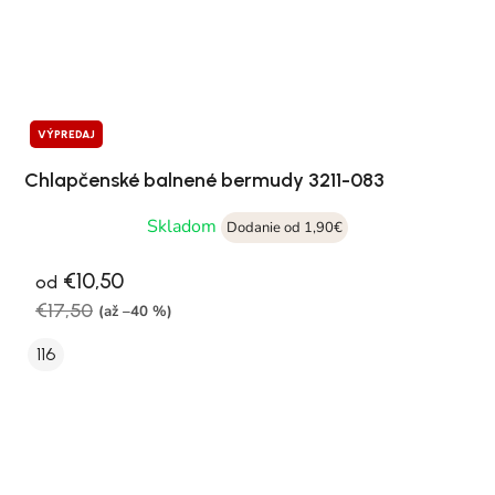
VÝPREDAJ
Chlapčenské balnené bermudy 3211-083
Skladom
Dodanie od 1,90€
€10,50
od
€17,50
(až –40 %)
116