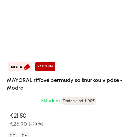
VÝPREDAJ
AKCIA
MAYORAL rifľové bermudy so šnúrkou v páse -
Modrá
Skladom
Dodanie od 1,90€
€21,50
€26,90
(–20 %)
110
116