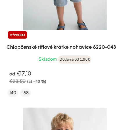
VÝPREDAJ
Chlapčenské riflové krátke nohavice 6220-043
Skladom
Dodanie od 1,90€
€17,10
od
€28,50
(až –40 %)
140
158