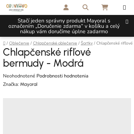
Prejsť na obsah
Hľadať
NÁKUPNÝ 
Stačí jeden správny produkt Mayoral s
označením „Doručenie zdarma“ v košíku a celý
nákup vám doručíme úplne zadarmo
Domov
/
/
/
/
Chlapčenské rifľov
Oblečenie
Chlapčenské oblečenie
Šortky
Chlapčenské rifľové
bermudy - Modrá
Priemerné hodnotenie produktu je 0,0 z 5 hviezdičiek.
Neohodnotené
Podrobnosti hodnotenia
Značka:
Mayoral