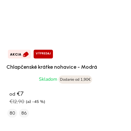
VÝPREDAJ
AKCIA
Chlapčenské krátke nohavice - Modrá
Skladom
Dodanie od 1,90€
€7
od
€12,90
(až –45 %)
80
86