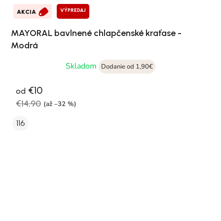
VÝPREDAJ
AKCIA
MAYORAL bavlnené chlapčenské kraťase -
Modrá
Skladom
Dodanie od 1,90€
€10
od
€14,90
(až –32 %)
116