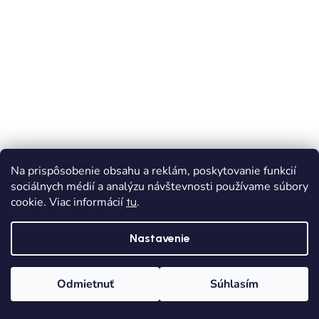
Na prispôsobenie obsahu a reklám, poskytovanie funkcií
sociálnych médií a analýzu návštevnosti používame súbory
VÝPREDAJ
cookie. Viac informácií
.
tu
Chlapčenské riflové krátke nohavice 6220-044
Nastavenie
Skladom
Dodanie od 1,90€
Odmietnuť
Súhlasím
€17,10
€28,50
(–40 %)
Domov
Kategórie
Wishlist
Košík