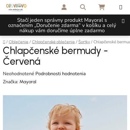
Prejsť na obsah
Hľadať
NÁKUPNÝ 
Stačí jeden správny produkt Mayoral s
označením „Doručenie zdarma“ v košíku a celý
nákup vám doručíme úplne zadarmo
Domov
/
/
/
/
Chlapčenské bermu
Oblečenie
Chlapčenské oblečenie
Šortky
Chlapčenské bermudy -
Červená
Priemerné hodnotenie produktu je 0,0 z 5 hviezdičiek.
Neohodnotené
Podrobnosti hodnotenia
Značka:
Mayoral