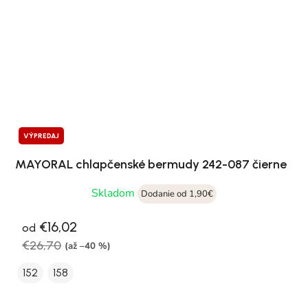
VÝPREDAJ
MAYORAL chlapčenské bermudy 242-087 čierne
Skladom
Dodanie od 1,90€
€16,02
od
€26,70
(až –40 %)
152
158