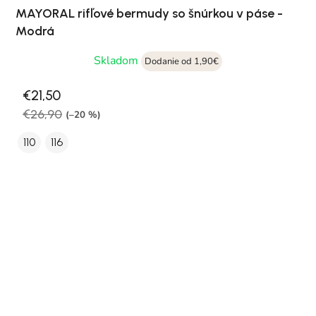
MAYORAL rifľové bermudy so šnúrkou v páse -
Modrá
Skladom
Dodanie od 1,90€
€21,50
€26,90
(–20 %)
110
116