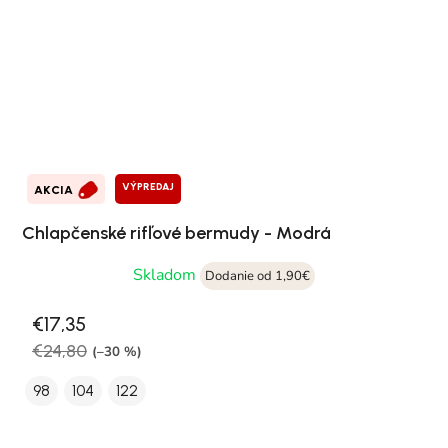
VÝPREDAJ
AKCIA
Chlapčenské rifľové bermudy - Modrá
Skladom
Dodanie od 1,90€
€17,35
€24,80
(–30 %)
98
104
122