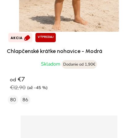
VÝPREDAJ
AKCIA
Chlapčenské krátke nohavice - Modrá
Skladom
Dodanie od 1,90€
€7
od
€12,90
(až –45 %)
80
86