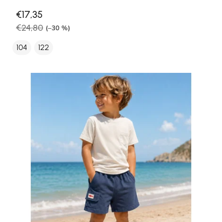
€17,35
€24,80
(–30 %)
104
122