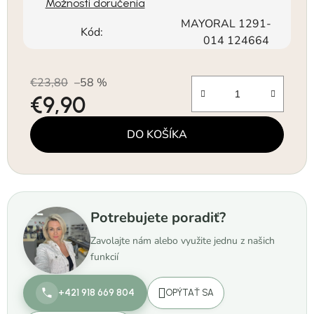
Možnosti doručenia
MAYORAL 1291-
Kód:
014 124664
€23,80
–58 %
€9,90
Jednotková cena:
DO KOŠÍKA
Potrebujete poradiť?
Zavolajte nám alebo využite jednu z našich
funkcií
+421 918 669 804
OPÝTAŤ SA