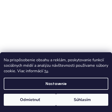
VÝPREDAJ
AKCIA
Na prispôsobenie obsahu a reklám, poskytovanie funkcií
sociálnych médií a analýzu návštevnosti používame súbory
Chlapčenské krátke nohavice - Čierna
cookie. Viac informácií
.
tu
Skladom
Dodanie od 1,90€
Nastavenie
€7,50
€10,90
(–31 %)
Odmietnuť
Súhlasím
116
Domov
Kategórie
Wishlist
Košík