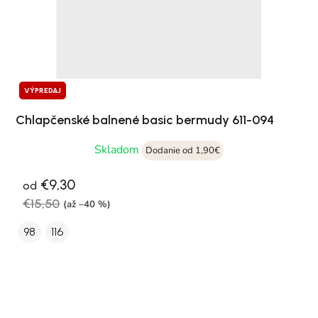
VÝPREDAJ
Chlapčenské balnené basic bermudy 611-094
Skladom
Dodanie od 1,90€
€9,30
od
€15,50
(až –40 %)
98
116