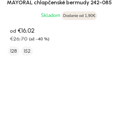
MAYORAL chlapčenské bermudy 242-085
Skladom
Dodanie od 1,90€
€16,02
od
€26,70
(až –40 %)
128
152