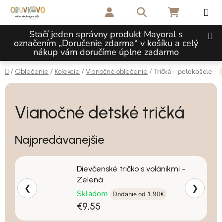
Prejsť na obsah
Hľadať
NÁKUPNÝ 
Stačí jeden správny produkt Mayoral s
označením „Doručenie zdarma“ v košíku a celý
nákup vám doručíme úplne zadarmo
Domov
/
/
/
/
Tričká - polokošele
Oblečenie
Kolekcie
Vianočné oblečenie
Vianočné detské tričká
Najpredávanejšie
Dievčenské tričko s volánikmi -
Zelená
❮
❯
Skladom
Dodanie od 1,90€
€9,55