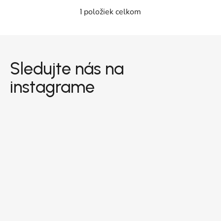
položiek celkom
1
Ovládacie prvky výpisu
Zápätie
Sledujte nás na
instagrame