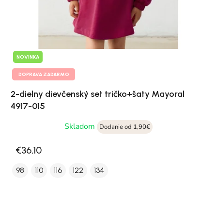
NOVINKA
DOPRAVA ZADARMO
2-dielny dievčenský set tričko+šaty Mayoral
4917-015
Skladom
Dodanie od 1,90€
€36,10
98
110
116
122
134