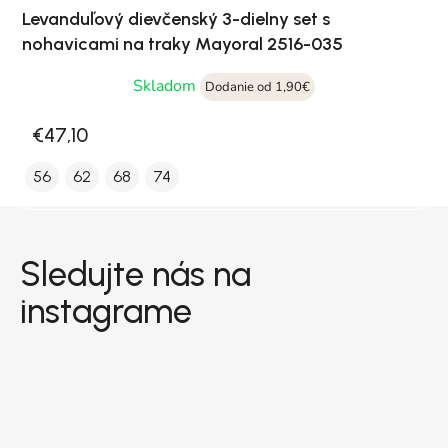
Levanduľový dievčenský 3-dielny set s
nohavicami na traky Mayoral 2516-035
Skladom
Dodanie od 1,90€
€47,10
56
62
68
74
Zápätie
Sledujte nás na
instagrame