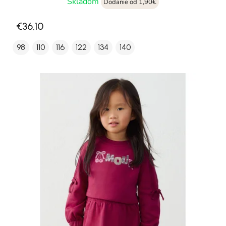
Skladom
Dodanie od 1,90€
€36,10
98
110
116
122
134
140