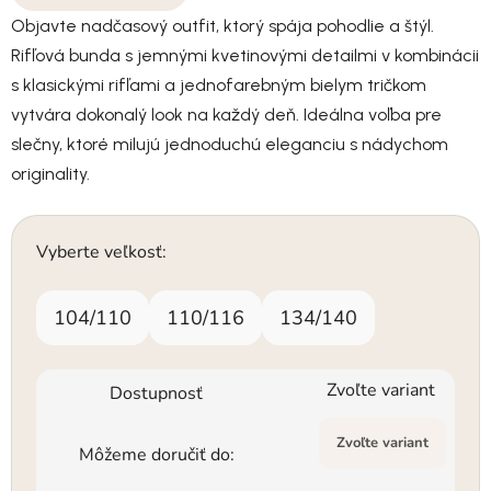
Objavte nadčasový outfit, ktorý spája pohodlie a štýl.
Rifľová bunda s jemnými kvetinovými detailmi v kombinácii
s klasickými rifľami a jednofarebným bielym tričkom
vytvára dokonalý look na každý deň. Ideálna voľba pre
slečny, ktoré milujú jednoduchú eleganciu s nádychom
originality.
Vyberte veľkosť:
104/110
110/116
134/140
Zvoľte variant
Dostupnosť
Zvoľte variant
Môžeme doručiť do: