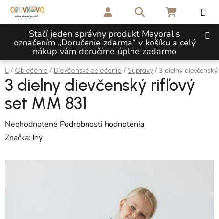
Prejsť na obsah
Hľadať
NÁKUPNÝ 
Stačí jeden správny produkt Mayoral s
označením „Doručenie zdarma“ v košíku a celý
nákup vám doručíme úplne zadarmo
Domov
/
/
/
/
3 dielny dievčenský
Oblečenie
Dievčenské oblečenie
Súpravy
3 dielny dievčenský rifľový
set MM 831
Priemerné hodnotenie produktu je 0,0 z 5 hviezdičiek.
Neohodnotené
Podrobnosti hodnotenia
Značka:
Iný