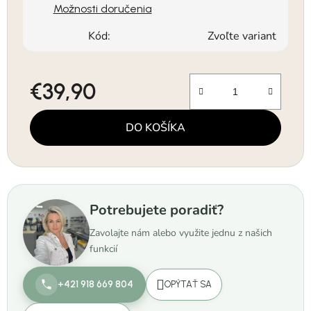
Možnosti doručenia
Kód:
Zvoľte variant
€39,90
Jednotková cena:
DO KOŠÍKA
Potrebujete poradiť?
Zavolajte nám alebo využite jednu z našich
funkcií
+421 918 669 804
OPÝTAŤ SA