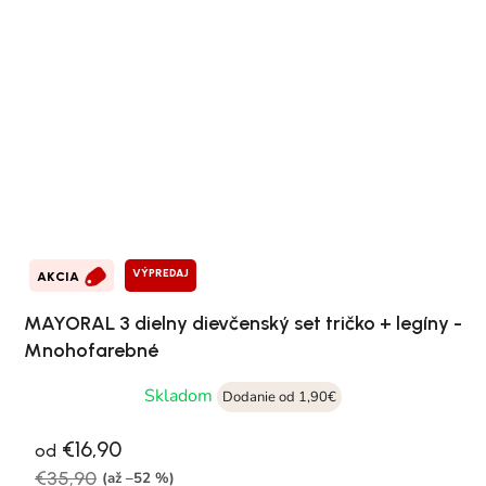
VÝPREDAJ
AKCIA
MAYORAL 3 dielny dievčenský set tričko + legíny -
Mnohofarebné
Skladom
Dodanie od 1,90€
€16,90
od
€35,90
(až –52 %)