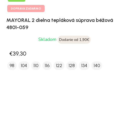
DOPRAVA ZADARMO
MAYORAL 2 dielna tepláková súprava béžová
4801-059
Skladom
Dodanie od 1,90€
€39,30
98
104
110
116
122
128
134
140