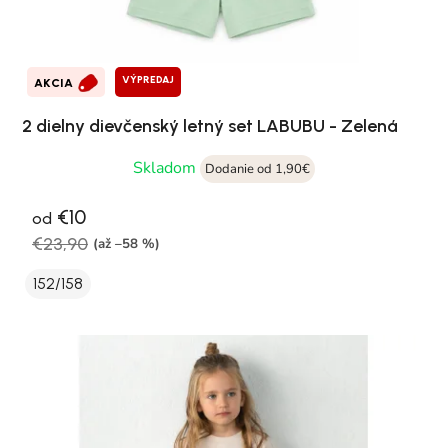
VÝPREDAJ
AKCIA
2 dielny dievčenský letný set LABUBU - Zelená
Skladom
Dodanie od 1,90€
€10
od
€23,90
(až –58 %)
152/158