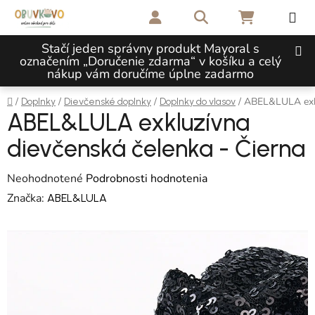
Prejsť na obsah
Hľadať
NÁKUPNÝ 
Stačí jeden správny produkt Mayoral s
označením „Doručenie zdarma“ v košíku a celý
nákup vám doručíme úplne zadarmo
Domov
/
/
/
/
ABEL&LULA exkl
Doplnky
Dievčenské doplnky
Doplnky do vlasov
ABEL&LULA exkluzívna
dievčenská čelenka - Čierna
Priemerné hodnotenie produktu je 0,0 z 5 hviezdičiek.
Neohodnotené
Podrobnosti hodnotenia
Značka:
ABEL&LULA