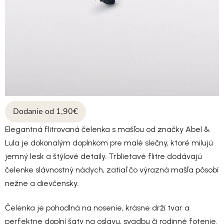
Dodanie od 1,90€
Elegantná flitrovaná čelenka s mašľou od značky Abel &
Lula je dokonalým doplnkom pre malé slečny, ktoré milujú
jemný lesk a štýlové detaily. Trblietavé flitre dodávajú
čelenke slávnostný nádych, zatiaľ čo výrazná mašľa pôsobí
nežne a dievčensky.
Čelenka je pohodlná na nosenie, krásne drží tvar a
perfektne doplní šaty na oslavu, svadbu či rodinné fotenie.