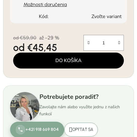
Možnosti doručenia
Kód:
Zvoľte variant
od €59,90
až –29 %
od
€45,45
Jednotková cena:
DO KOŠÍKA
Potrebujete poradiť?
Zavolajte nám alebo využite jednu z našich
funkcií
+421 918 669 804
OPÝTAŤ SA