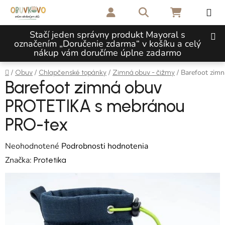
Prejsť na obsah
Hľadať
NÁKUPNÝ 
Stačí jeden správny produkt Mayoral s
označením „Doručenie zdarma“ v košíku a celý
nákup vám doručíme úplne zadarmo
Domov
/
/
/
/
Barefoot zim
Obuv
Chlapčenské topánky
Zimná obuv - čižmy
Barefoot zimná obuv
PROTETIKA s mebránou
PRO-tex
Priemerné hodnotenie produktu je 0,0 z 5 hviezdičiek.
Neohodnotené
Podrobnosti hodnotenia
Značka:
Protetika