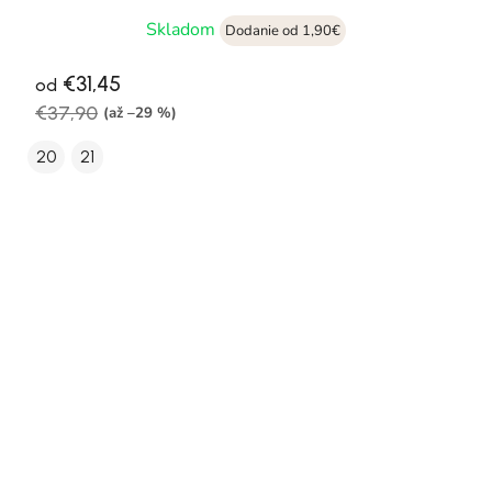
Skladom
Dodanie od 1,90€
€31,45
od
€37,90
(až –29 %)
20
21