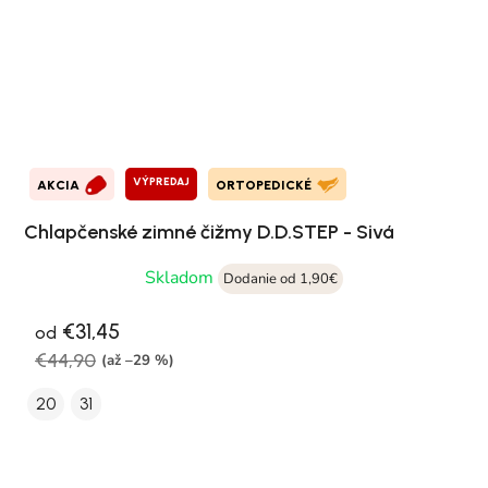
VÝPREDAJ
AKCIA
ORTOPEDICKÉ
Chlapčenské zimné čižmy D.D.STEP - Sivá
Skladom
Dodanie od 1,90€
€31,45
od
€44,90
(až –29 %)
20
31