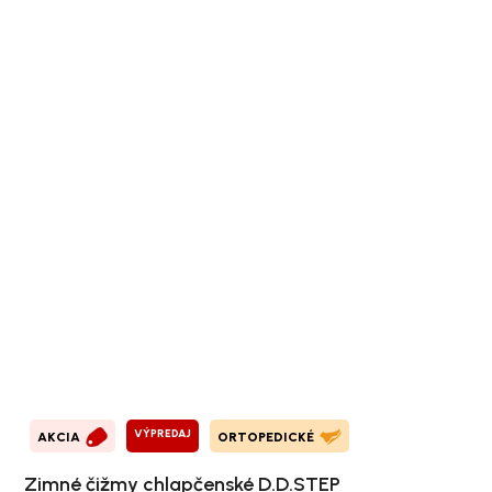
VÝPREDAJ
AKCIA
ORTOPEDICKÉ
Zimné čižmy chlapčenské D.D.STEP