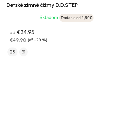
Detské zimné čižmy D.D.STEP
Skladom
Dodanie od 1,90€
€34,95
od
€49,90
(až –29 %)
25
31