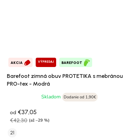
VÝPREDAJ
AKCIA
BAREFOOT
Barefoot zimná obuv PROTETIKA s mebránou
PRO-tex - Modrá
Skladom
Dodanie od 1,90€
€37,05
od
€42,30
(až –29 %)
21