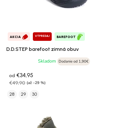
VÝPREDAJ
AKCIA
BAREFOOT
D.D.STEP barefoot zimná obuv
Skladom
Dodanie od 1,90€
€34,95
od
€49,90
(až –29 %)
28
29
30