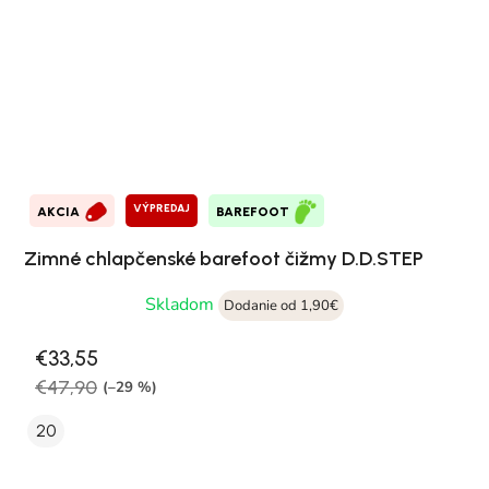
VÝPREDAJ
AKCIA
BAREFOOT
Zimné chlapčenské barefoot čižmy D.D.STEP
Skladom
Dodanie od 1,90€
€33,55
€47,90
(–29 %)
20