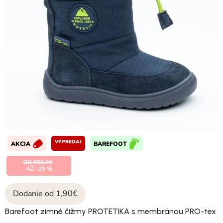
VÝPREDAJ
AKCIA
BAREFOOT
OD €59,90
AŽ –29 %
Dodanie od 1,90€
Barefoot zimné čižmy PROTETIKA s membránou PRO-tex