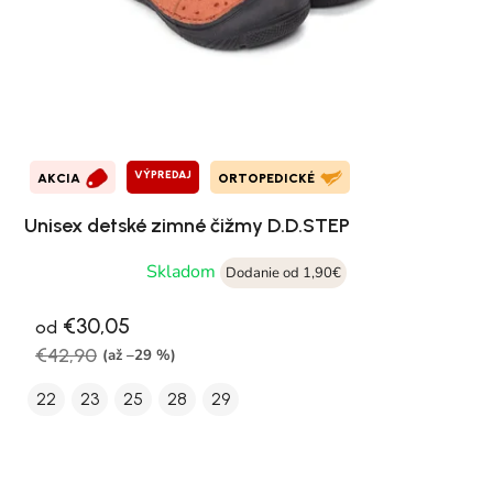
VÝPREDAJ
AKCIA
ORTOPEDICKÉ
Unisex detské zimné čižmy D.D.STEP
Skladom
Dodanie od 1,90€
€30,05
od
€42,90
(až –29 %)
22
23
25
28
29