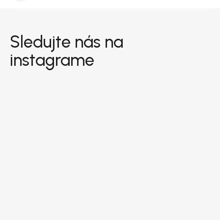
Zápätie
Sledujte nás na
instagrame