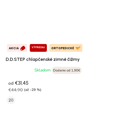
VÝPREDAJ
AKCIA
ORTOPEDICKÉ
D.D.STEP chlapčenské zimné čižmy
Skladom
Dodanie od 1,90€
€31,45
od
€44,90
(až –29 %)
20