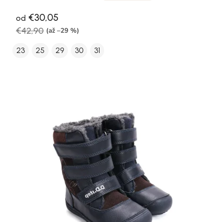
€30,05
od
€42,90
(až –29 %)
23
25
29
30
31