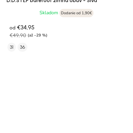
D.D.STEP barefoot zimná obuv - Sivá
Skladom
Dodanie od 1,90€
€34,95
od
€49,90
(až –29 %)
31
36