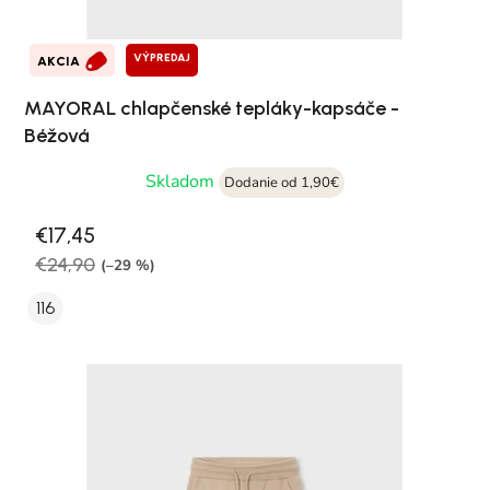
VÝPREDAJ
AKCIA
MAYORAL chlapčenské tepláky-kapsáče -
Béžová
Skladom
Dodanie od 1,90€
€17,45
€24,90
(–29 %)
116