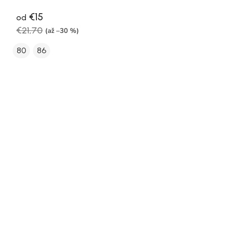
€15
od
€21,70
(až –30 %)
80
86