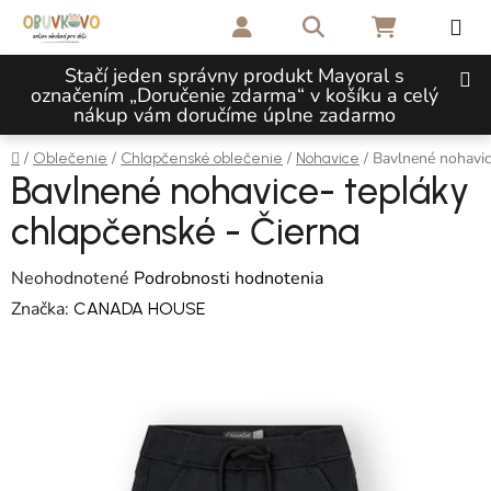
Prejsť na obsah
Hľadať
NÁKUPNÝ 
Stačí jeden správny produkt Mayoral s
označením „Doručenie zdarma“ v košíku a celý
nákup vám doručíme úplne zadarmo
Domov
/
/
/
/
Bavlnené nohavic
Oblečenie
Chlapčenské oblečenie
Nohavice
Bavlnené nohavice- tepláky
chlapčenské - Čierna
Priemerné hodnotenie produktu je 0,0 z 5 hviezdičiek.
Neohodnotené
Podrobnosti hodnotenia
Značka:
CANADA HOUSE