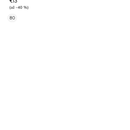
€13
(až –40 %)
80