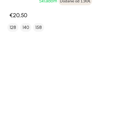
Skladom
Dodanie od 1,90€
€20,50
128
140
158