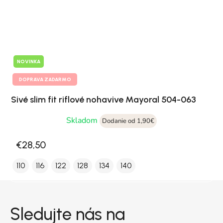
NOVINKA
DOPRAVA ZADARMO
Sivé slim fit riflové nohavive Mayoral 504-063
Skladom
Dodanie od 1,90€
€28,50
110
116
122
128
134
140
Zápätie
Sledujte nás na