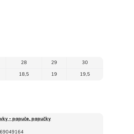
28
29
30
18,5
19
19,5
vky - papuče, papučky
69049164