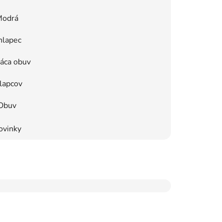
odrá
hlapec
áca obuv
lapcov
Obuv
ovinky