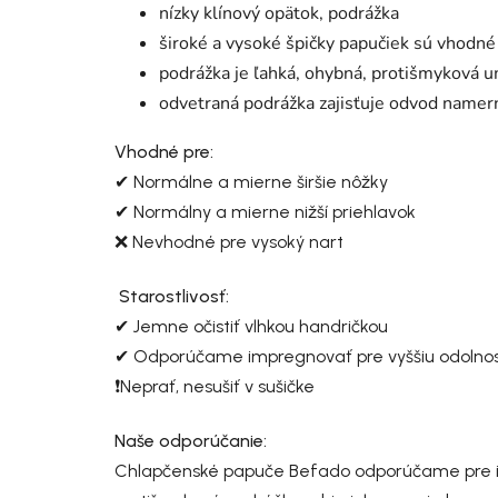
nízky klínový opätok, podrážka
široké a vysoké špičky papučiek sú vhodné
podrážka je ľahká, ohybná, protišmyková 
odvetraná podrážka zajisťuje odvod namer
Vhodné pre:
✔ Normálne a mierne širšie nôžky
✔ Normálny a mierne nižší priehlavok
❌ Nevhodné pre vysoký nart
Starostlivosť:
✔ Jemne očistiť vlhkou handričkou
✔ Odporúčame impregnovať pre vyššiu odolnosť 
❗Neprať, nesušiť v sušičke
Naše odporúčanie:
Chlapčenské papuče Befado odporúčame pre ich 