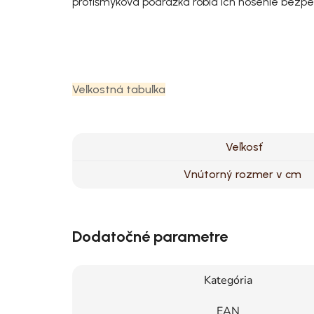
protišmyková podrážka robia ich nosenie bez
Veľkostná tabuľka
Veľkosť
Vnútorný rozmer v cm
Dodatočné parametre
Kategória
EAN