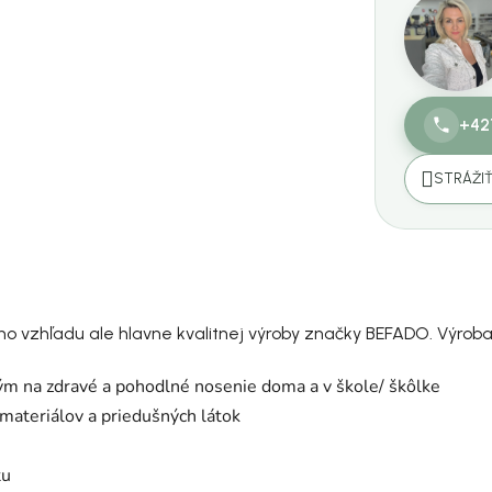
+42
STRÁŽI
ho vzhľadu ale hlavne kvalitnej výroby značky BEFADO. Výroba
 na zdravé a pohodlné nosenie doma a v škole/ škôlke
 materiálov a priedušných látok
tu