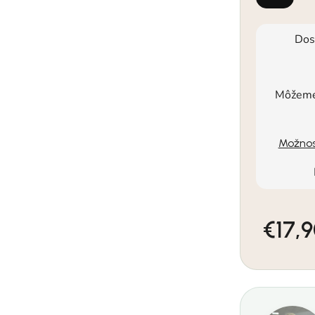
Dos
Môžeme 
Možnos
€17,
Jednotkov