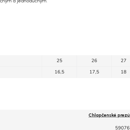
pečným a jednoduchým.
25
26
27
16,5
17,5
18
Chlapčenské prezú
59076