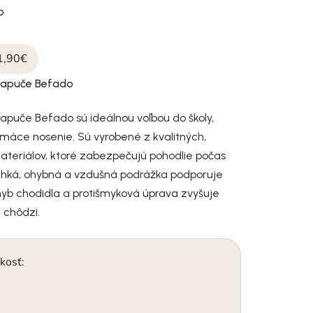
o
1,90€
papuče Befado
apuče Befado sú ideálnou voľbou do školy,
omáce nosenie. Sú vyrobené z kvalitných,
ateriálov, ktoré zabezpečujú pohodlie počas
ahká, ohybná a vzdušná podrážka podporuje
hyb chodidla a protišmyková úprava zvyšuje
 chôdzi.
kosť: