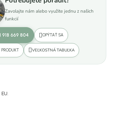
Potrebujete poradiť?
Zavolajte nám alebo využite jednu z našich
funkcií
1 918 669 804
OPÝTAŤ SA
VEĽKOSTNÁ TABUĽKA
Ť PRODUKT
 EU.