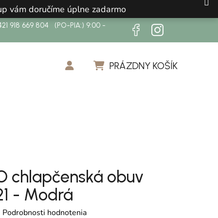
ákup vám doručíme úplne zadarmo
21 918 669 804 (PO-PIA:) 9:00 -
PRÁZDNY KOŠÍK
NÁKUPNÝ KOŠÍK
 chlapčenská obuv
1 - Modrá
otenie produktu je 0,0 z 5 hviezdičiek.
é
Podrobnosti hodnotenia