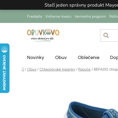
Prejsť na obsah
Stačí jeden správny produkt Mayo
Predajňa
Vrátenie tovaru
Vernostný program
Pošt
Novinky
Obuv
Oblečenie
Dop
Domov
/
/
/
/
BEFADO chlap
Obuv
Chlapčenské topánky
Papuče