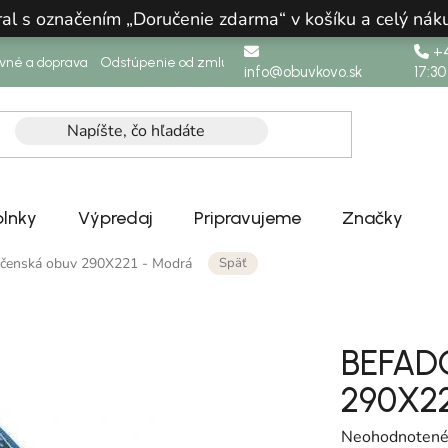
ral s označením „Doručenie zdarma“ v košíku a celý n
+4
ovné a doprava
Odstúpenie od zmluvy
info@obuvkovo.sk
17:30
lnky
Výpredaj
Pripravujeme
Značky
Späť
čenská obuv 290X221 - Modrá
BEFADO
290X22
Priemerné hodn
Neohodnoten