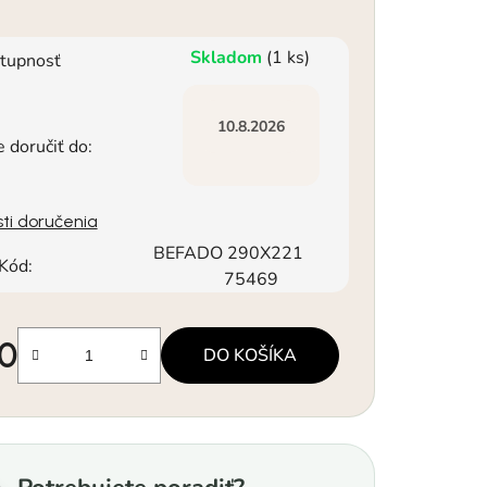
Skladom
(1 ks)
tupnosť
10.8.2026
doručiť do:
ti doručenia
BEFADO 290X221
Kód:
75469
90
DO KOŠÍKA
á cena: