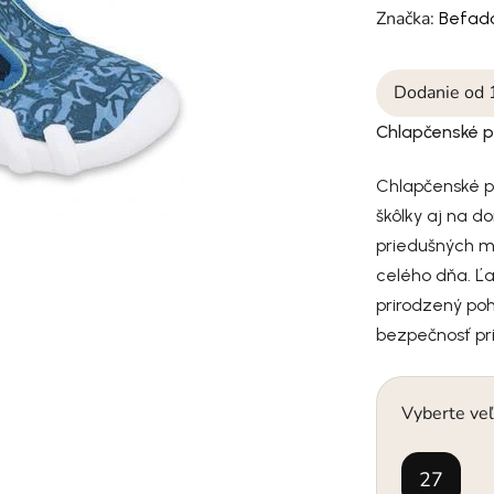
Značka:
Befad
Dodanie od 
Chlapčenské 
Chlapčenské p
škôlky aj na d
priedušných m
celého dňa. Ľ
prirodzený po
bezpečnosť pri
Vyberte veľ
27