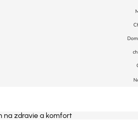
M
C
Dom
ch
N
 na zdravie a komfort