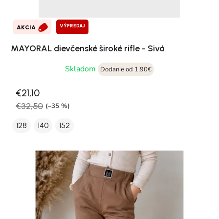
VÝPREDAJ
AKCIA
MAYORAL dievčenské široké rifle - Sivá
Skladom
Dodanie od 1,90€
€21,10
€32,50
(–35 %)
128
140
152