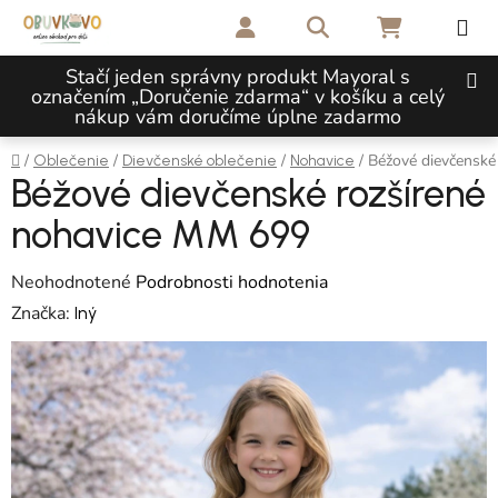
Prejsť na obsah
Hľadať
NÁKUPNÝ 
Stačí jeden správny produkt Mayoral s
označením „Doručenie zdarma“ v košíku a celý
nákup vám doručíme úplne zadarmo
Domov
/
/
/
/
Béžové dievčenské
Oblečenie
Dievčenské oblečenie
Nohavice
Béžové dievčenské rozšírené
nohavice MM 699
Priemerné hodnotenie produktu je 0,0 z 5 hviezdičiek.
Neohodnotené
Podrobnosti hodnotenia
Značka:
Iný