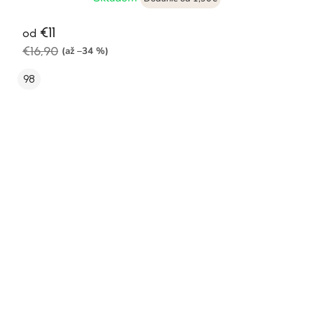
€11
od
€16,90
(až –34 %)
98