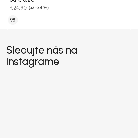
€24,90
(až –34 %)
98
Zápätie
Sledujte nás na
instagrame