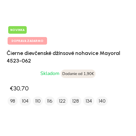
NOVINKA
DOPRAVA ZADARMO
Čierne dievčenské džínsové nohavice Mayoral
4523-062
Skladom
Dodanie od 1,90€
€30,70
98
104
110
116
122
128
134
140