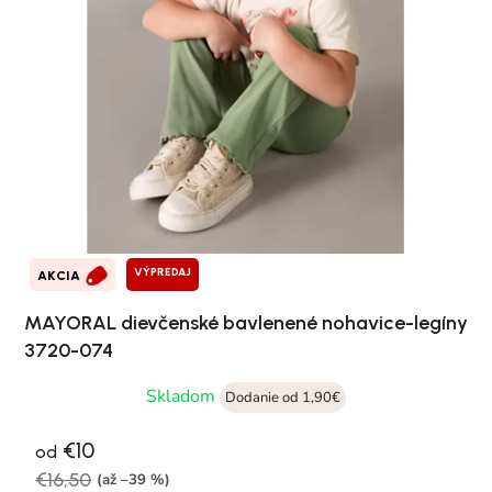
VÝPREDAJ
AKCIA
MAYORAL dievčenské bavlenené nohavice-legíny
3720-074
Skladom
Dodanie od 1,90€
€10
od
€16,50
(až –39 %)