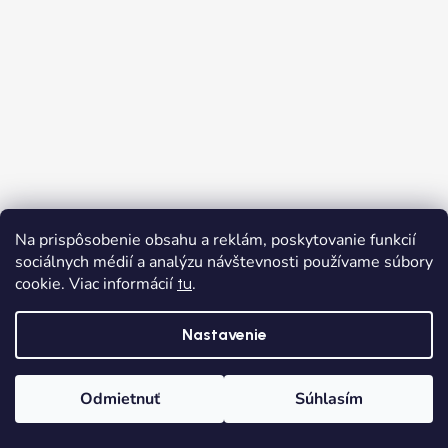
Na prispôsobenie obsahu a reklám, poskytovanie funkcií
Sledovať na Instagrame
sociálnych médií a analýzu návštevnosti používame súbory
cookie. Viac informácií
.
tu
Nastavenie
Odmietnuť
Súhlasím
Domov
Kategórie
Wishlist
Košík