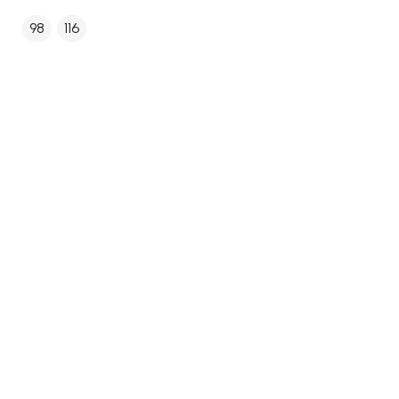
98
116