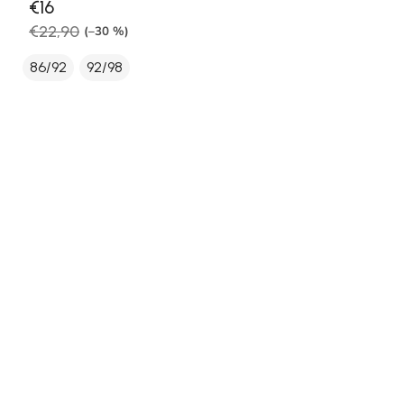
€16
€22,90
(–30 %)
86/92
92/98