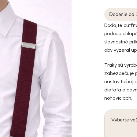
Dodanie od 
Dodajte outfit
podobe chlapč
slávnostné príl
aby vyzeral u
Traky sú vyrob
zabezpečuje p
nastaviteľnej 
dieťaťa a pevn
nohaviciach.
Vyberte veľ