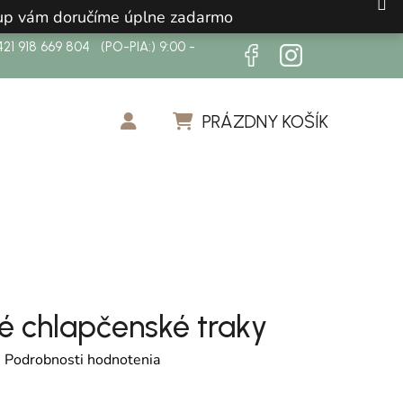
ákup vám doručíme úplne zadarmo
21 918 669 804 (PO-PIA:) 9:00 -
PRÁZDNY KOŠÍK
NÁKUPNÝ KOŠÍK
é chlapčenské traky
otenie produktu je 0,0 z 5 hviezdičiek.
é
Podrobnosti hodnotenia