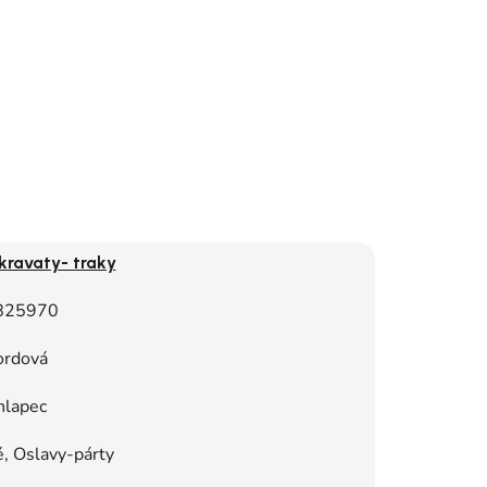
kravaty- traky
825970
ordová
hlapec
, Oslavy-párty