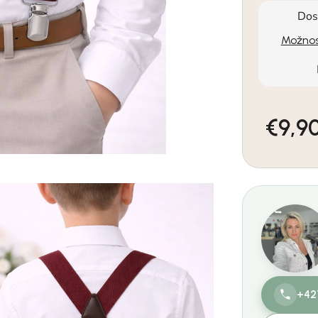
Dos
Možnos
€9,9
Jednotkov
+42