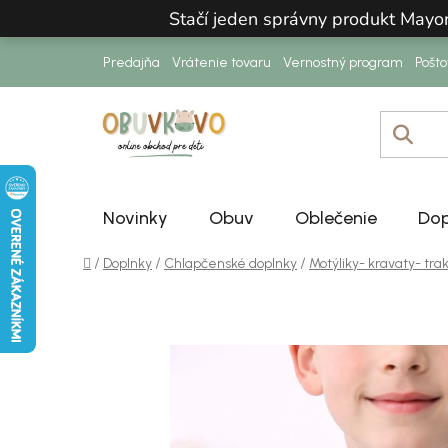
Prejsť na obsah
Stačí jeden správny produkt Mayo
Predajňa
Vrátenie tovaru
Vernostný program
Pošt
Novinky
Obuv
Oblečenie
Dop
Domov
/
/
/
Doplnky
Chlapčenské doplnky
Motýliky- kravaty- tra