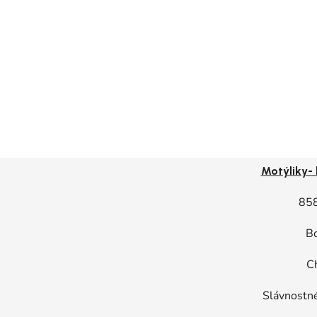
Motýliky- 
85
B
C
Slávnostné