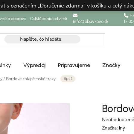
ral s označením „Doručenie zdarma“ v košíku a celý n
+4
ovné a doprava
Odstúpenie od zmluvy
info@obuvkovo.sk
17:30
lnky
Výpredaj
Pripravujeme
Značky
Späť
/
Bordové chlapčenské traky
ky
Bordov
Priemerné hodn
Neohodnoten
Značka:
Iný