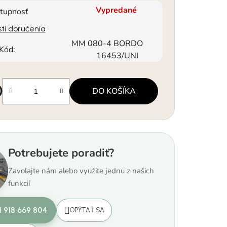
Vypredané
tupnosť
ti doručenia
MM 080-4 BORDO
Kód:
16453/UNI
0
DO KOŠÍKA
á cena:
Potrebujete poradiť?
Zavolajte nám alebo využite jednu z našich
funkcií
1 918 669 804
OPÝTAŤ SA