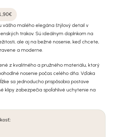
1,90€
u vášho malého elegána štýlový detail v
enských trakov. Sú ideálnym doplnkom na
ežitosti, ale aj na bežné nosenie, keď chcete,
pravene a moderne.
ené z kvalitného a pružného materiálu, ktorý
ohodlné nosenie počas celého dňa. Vďaka
dĺžke sa jednoducho prispôsobia postave
é klipy zabezpečia spoľahlivé uchytenie na
kosť: