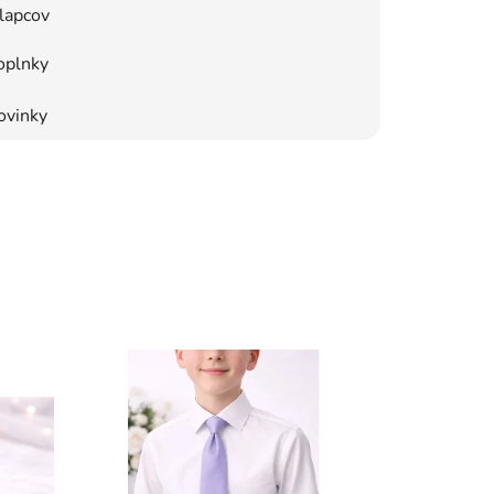
lapcov
oplnky
ovinky