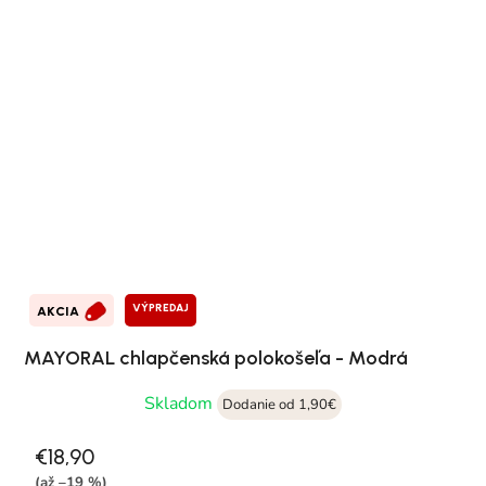
VÝPREDAJ
AKCIA
MAYORAL chlapčenská polokošeľa - Modrá
Skladom
Dodanie od 1,90€
€18,90
(až –19 %)