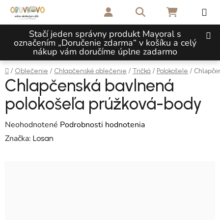
Prejsť na obsah
Hľadať
NÁKUPNÝ 
Stačí jeden správny produkt Mayoral s
označením „Doručenie zdarma“ v košíku a celý
nákup vám doručíme úplne zadarmo
Domov
/
/
/
/
/
Chlapče
Oblečenie
Chlapčenské oblečenie
Tričká
Polokošele
Chlapčenská bavlnená
polokošeľa prúžková-body
Priemerné hodnotenie produktu je 0,0 z 5 hviezdičiek.
Neohodnotené
Podrobnosti hodnotenia
Značka:
Losan