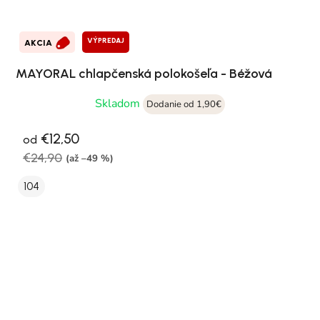
VÝPREDAJ
AKCIA
MAYORAL chlapčenská polokošeľa - Béžová
Skladom
Dodanie od 1,90€
€12,50
od
€24,90
(až –49 %)
104