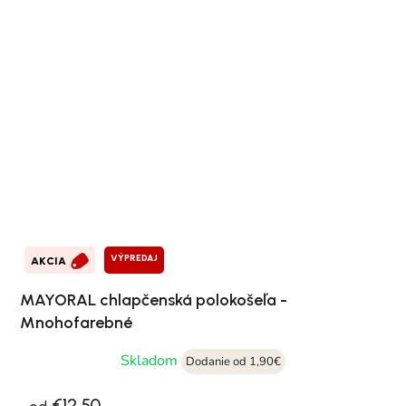
VÝPREDAJ
AKCIA
MAYORAL chlapčenská polokošeľa -
Mnohofarebné
Skladom
Dodanie od 1,90€
€12,50