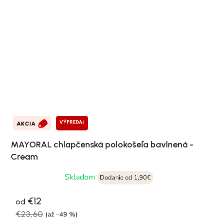
VÝPREDAJ
AKCIA
MAYORAL chlapčenská polokošeľa bavlnená -
Cream
Skladom
Dodanie od 1,90€
€12
od
€23,60
(až –49 %)