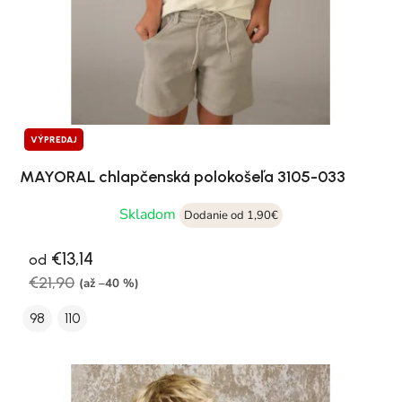
VÝPREDAJ
MAYORAL chlapčenská polokošeľa 3105-033
Skladom
Dodanie od 1,90€
€13,14
od
€21,90
(až –40 %)
98
110