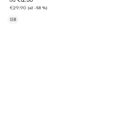
od
€29,90
(až –58 %)
158