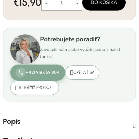
€15,90
DO KOŠÍKA
Jednotková cena:
Potrebujete poradiť?
Zavolajte nám alebo využite jednu z našich
funkcií
+421 918 669 804
OPÝTAŤ SA
STRÁŽIŤ PRODUKT
Popis