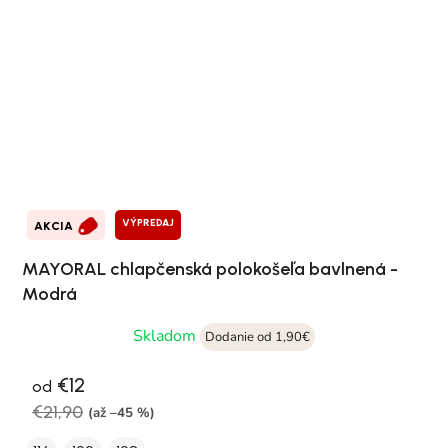
VÝPREDAJ
AKCIA
MAYORAL chlapčenská polokošeľa bavlnená -
Modrá
Skladom
Dodanie od 1,90€
€12
od
€21,90
(až –45 %)