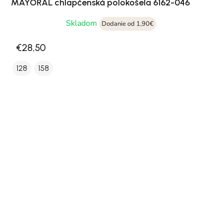
MAYORAL chlapčenská polokošeľa 6162-046
Skladom
Dodanie od 1,90€
€28,50
128
158