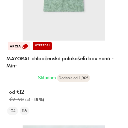
VÝPREDAJ
AKCIA
MAYORAL chlapčenská polokošeľa bavlnená -
Mint
Skladom
Dodanie od 1,90€
€12
od
€21,90
(až –45 %)
104
116