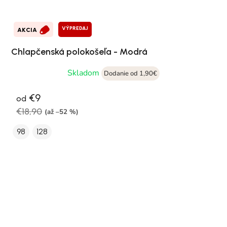
VÝPREDAJ
AKCIA
Chlapčenská polokošeľa - Modrá
Skladom
Dodanie od 1,90€
€9
od
€18,90
(až –52 %)
98
128