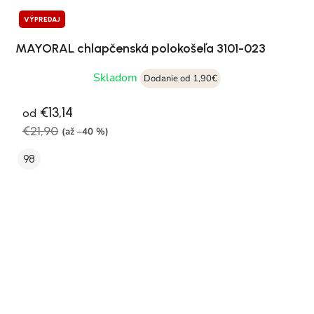
VÝPREDAJ
MAYORAL chlapčenská polokošeľa 3101-023
Skladom
Dodanie od 1,90€
€13,14
od
€21,90
(až –40 %)
98