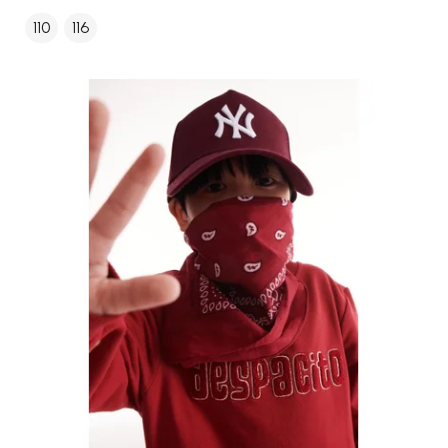
110
116