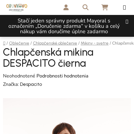
Prejsť na obsah
Hľadať
NÁKUPNÝ 
Stačí jeden správny produkt Mayoral s
označením „Doručenie zdarma“ v košíku a celý
nákup vám doručíme úplne zadarmo
Domov
/
/
/
/
Chlapčensk
Oblečenie
Chlapčenské oblečenie
Mikiny - svetre
Chlapčenská mikina
DESPACITO čierna
Priemerné hodnotenie produktu je 0,0 z 5 hviezdičiek.
Neohodnotené
Podrobnosti hodnotenia
Značka:
Despacito