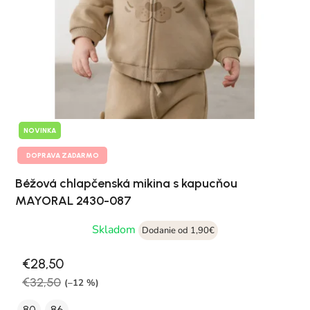
NOVINKA
DOPRAVA ZADARMO
Béžová chlapčenská mikina s kapucňou
MAYORAL 2430-087
Skladom
Dodanie od 1,90€
€28,50
€32,50
(–12 %)
80
86