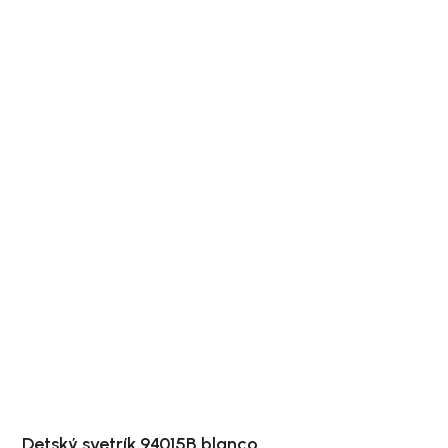
Detský svetrík 94015B blanco