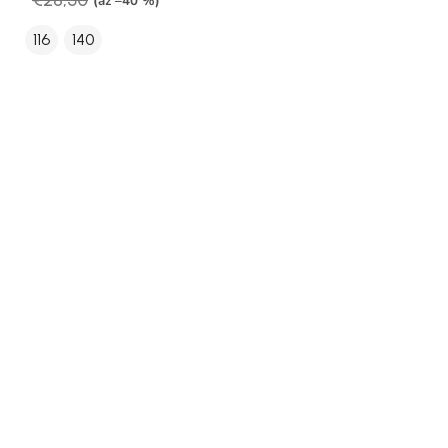
€28,50
(až –40 %)
116
140