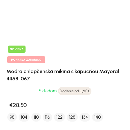
NOVINKA
DOPRAVA ZADARMO
Modrá chlapčenská mikina s kapucňou Mayoral
4458-067
Skladom
Dodanie od 1,90€
€28,50
98
104
110
116
122
128
134
140