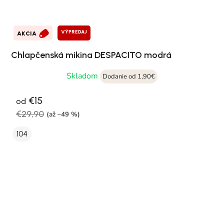
VÝPREDAJ
AKCIA
Chlapčenská mikina DESPACITO modrá
Skladom
Dodanie od 1,90€
€15
od
€29,90
(až –49 %)
104