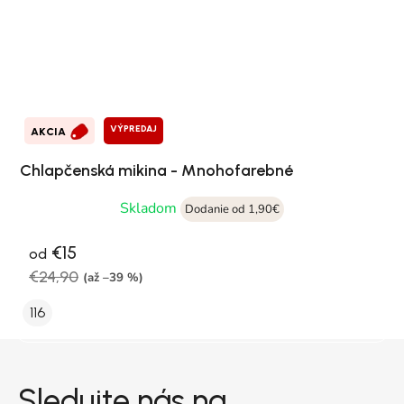
VÝPREDAJ
AKCIA
Chlapčenská mikina - Mnohofarebné
Skladom
Dodanie od 1,90€
€15
od
€24,90
(až –39 %)
116
Zápätie
Sledujte nás na