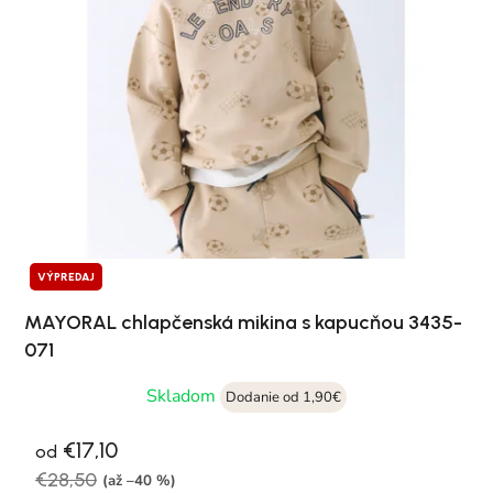
VÝPREDAJ
MAYORAL chlapčenská mikina s kapucňou 3435-
071
Skladom
Dodanie od 1,90€
€17,10
od
€28,50
(až –40 %)