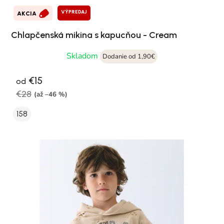
VÝPREDAJ
AKCIA
Chlapčenská mikina s kapucňou - Cream
Skladom
Dodanie od 1,90€
€15
od
€28
(až –46 %)
158