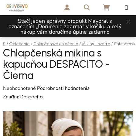
Prejsť na obsah
Hľadať
NÁKUPNÝ 
Stačí jeden správny produkt Mayoral s
označením „Doručenie zdarma“ v košíku a celý
nákup vám doručíme úplne zadarmo
Domov
/
/
/
/
Chlapčensk
Oblečenie
Chlapčenské oblečenie
Mikiny - svetre
Chlapčenská mikina s
kapucňou DESPACITO -
Čierna
Priemerné hodnotenie produktu je 0,0 z 5 hviezdičiek.
Neohodnotené
Podrobnosti hodnotenia
Značka:
Despacito