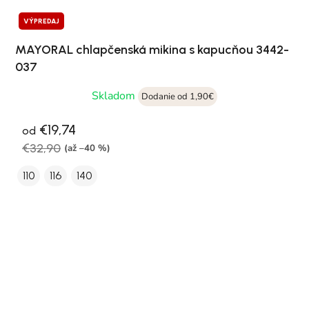
VÝPREDAJ
MAYORAL chlapčenská mikina s kapucňou 3442-
037
Skladom
Dodanie od 1,90€
€19,74
od
€32,90
(až –40 %)
110
116
140