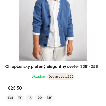
Chlapčenský pletený elegantný sveter 3381-058
Skladom
Dodanie od 1,90€
€25,50
104
110
116
122
140