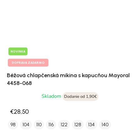
NOVINKA
DOPRAVA ZADARMO
Béžová chlapčenská mikina s kapucňou Mayoral
4458-068
Skladom
Dodanie od 1,90€
€28,50
98
104
110
116
122
128
134
140