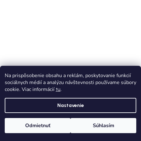
Na prispôsobenie obsahu a reklám, poskytovanie funkcií
sociálnych médií a analýzu návštevnosti používame súbory
cookie. Viac informácií
.
tu
VÝPREDAJ
AKCIA
Nastavenie
MAYORAL chlapčenská mikina s kapucňou -
Odmietnuť
Súhlasím
Oranžová
Domov
Kategórie
Wishlist
Košík
Skladom
Dodanie od 1,90€