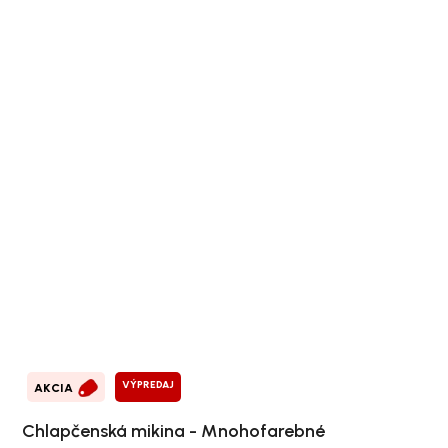
VÝPREDAJ
AKCIA
Chlapčenská mikina - Mnohofarebné