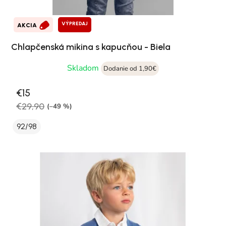
VÝPREDAJ
AKCIA
Chlapčenská mikina s kapucňou - Biela
Skladom
Dodanie od 1,90€
€15
€29,90
(–49 %)
92/98