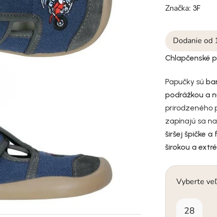
Značka:
3F
Dodanie od 
Chlapčenské 
Papučky sú
ba
podrážkou a 
prirodzeného p
zapínajú sa n
širšej špičke a
širokou a ext
Vyberte veľ
28