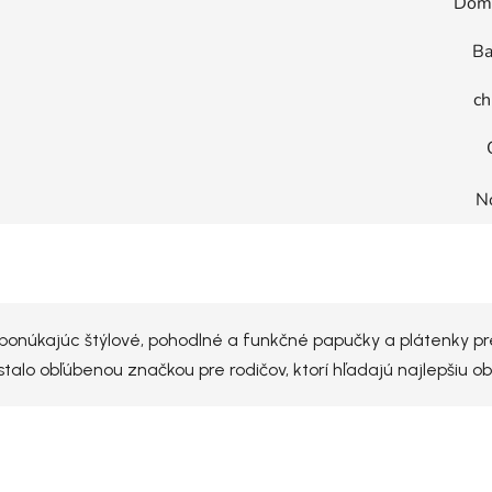
Dom
Ba
ch
N
 ponúkajúc štýlové, pohodlné a funkčné papučky a plátenky p
talo obľúbenou značkou pre rodičov, ktorí hľadajú najlepšiu ob