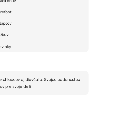
áca obuv
refoot
lapcov
Obuv
ovinky
re chlapcov aj dievčatá. Svojou oddanosťou
uv pre svoje deti.