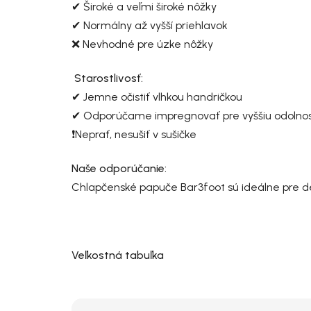
✔ Široké a veľmi široké nôžky
✔ Normálny až vyšší priehlavok
❌ Nevhodné pre úzke nôžky
Starostlivosť:
✔ Jemne očistiť vlhkou handričkou
✔ Odporúčame impregnovať pre vyššiu odolnosť 
❗Neprať, nesušiť v sušičke
Naše odporúčanie:
Chlapčenské papuče Bar3foot sú ideálne pre det
Veľkostná tabuľka