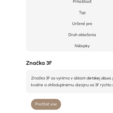
Príležitosť
Typ
Určené pre
Druh oblečenia
Nálepky
Značka 3F
Značka 3F sa vyníma v oblasti
detskej obuvi
,
kvalite a ohľaduplnému dizajnu sa 3F rýchlo s
Prečítať viac