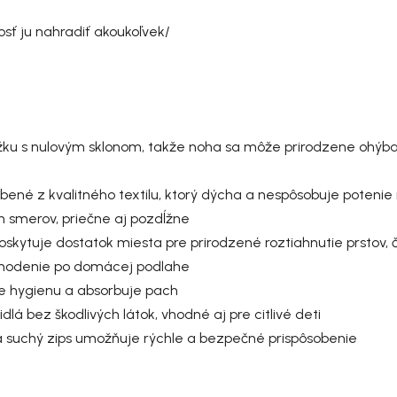
osť ju nahradiť akoukoľvek/
ážku s nulovým sklonom, takže noha sa môže prirodzene ohýb
bené z kvalitného textilu, ktorý dýcha a nespôsobuje potenie
h smerov
, priečne aj pozdĺžne
i poskytuje dostatok miesta pre prirodzené roztiahnutie prstov,
chodenie po domácej podlahe
je hygienu a absorbuje pach
lá bez škodlivých látok, vhodné aj pre citlivé deti
 suchý zips umožňuje rýchle a bezpečné prispôsobenie