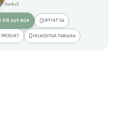
funkcií
1 918 669 804
OPÝTAŤ SA
VEĽKOSTNÁ TABUĽKA
Ť PRODUKT