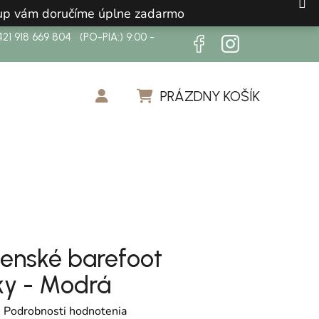
ákup vám doručíme úplne zadarmo
21 918 669 804 (PO-PIA:) 9:00 -
PRÁZDNY KOŠÍK
NÁKUPNÝ KOŠÍK
enské barefoot
y - Modrá
otenie produktu je 0,0 z 5 hviezdičiek.
é
Podrobnosti hodnotenia