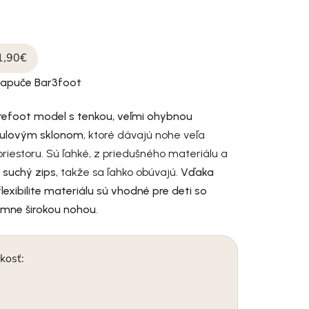
1,90€
papuče Bar3foot
refoot model s tenkou, veľmi ohybnou
nulovým sklonom
, ktoré dávajú nohe veľa
riestoru. Sú ľahké, z priedušného materiálu a
a
suchý zips
, takže sa ľahko obúvajú.
Vďaka
 flexibilite materiálu sú vhodné pre deti so
rémne širokou nohou
.
kosť: