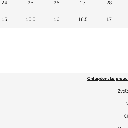
24
25
26
27
28
15
15,5
16
16,5
17
Chlapčenské prezú
Zvoľt
M
C