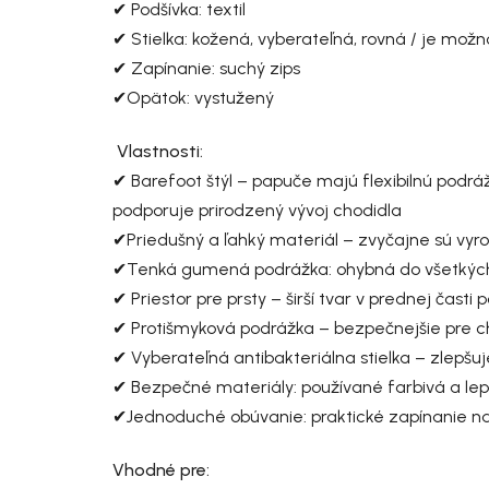
✔ Podšívka: textil
✔ Stielka: kožená, vyberateľná, rovná / je možn
✔ Zapínanie: suchý zips
✔Opätok: vystužený
Vlastnosti:
✔ Barefoot štýl – papuče majú flexibilnú podr
podporuje prirodzený vývoj chodidla
✔Priedušný a ľahký materiál – zvyčajne sú vyro
✔Tenká gumená podrážka: ohybná do všetkýc
✔ Priestor pre prsty – širší tvar v prednej čast
✔ Protišmyková podrážka – bezpečnejšie pre 
✔ Vyberateľná antibakteriálna stielka – zlepšu
✔ Bezpečné materiály: používané farbivá a lepid
✔Jednoduché obúvanie: praktické zapínanie na
Vhodné pre: