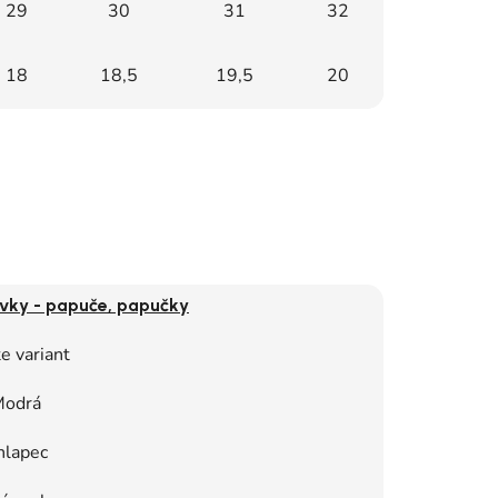
29
30
31
32
18
18,5
19,5
20
vky - papuče, papučky
e variant
odrá
hlapec