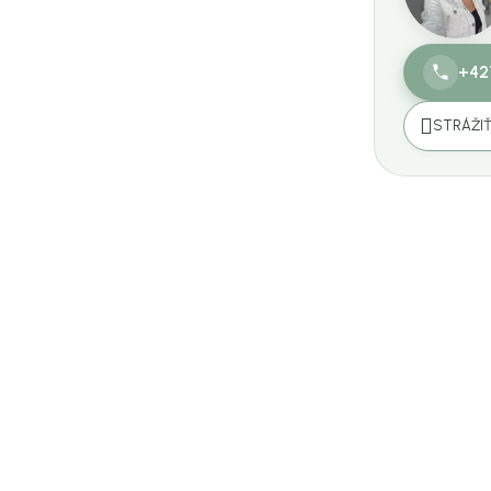
+42
STRÁŽI