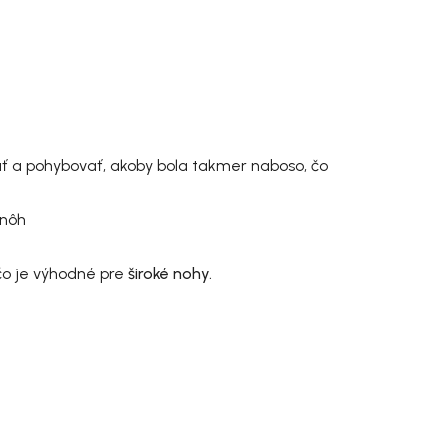
ať a pohybovať, akoby bola takmer naboso, čo
 nôh
 čo je výhodné pre
široké nohy.