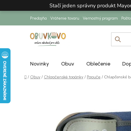
Prejsť na obsah
Stačí jeden správny produkt Mayo
Predajňa
Vrátenie tovaru
Vernostný program
Pošt
Novinky
Obuv
Oblečenie
Dop
Domov
/
/
/
/
Chlapčenské b
Obuv
Chlapčenské topánky
Papuče