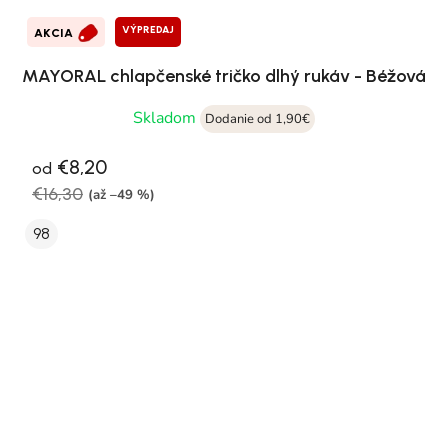
VÝPREDAJ
AKCIA
MAYORAL chlapčenské tričko dlhý rukáv - Béžová
Skladom
Dodanie od 1,90€
€8,20
od
€16,30
(až –49 %)
98