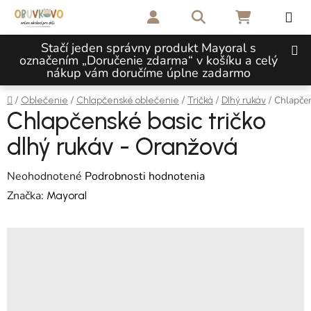
Prejsť na obsah
Hľadať
NÁKUPNÝ 
Stačí jeden správny produkt Mayoral s
označením „Doručenie zdarma“ v košíku a celý
nákup vám doručíme úplne zadarmo
Domov
/
/
/
/
/
Chlapčen
Oblečenie
Chlapčenské oblečenie
Tričká
Dlhý rukáv
Chlapčenské basic tričko
dlhý rukáv - Oranžová
Priemerné hodnotenie produktu je 0,0 z 5 hviezdičiek.
Neohodnotené
Podrobnosti hodnotenia
Značka:
Mayoral