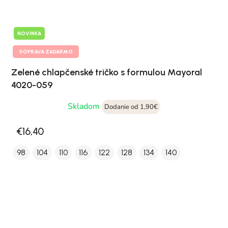
NOVINKA
DOPRAVA ZADARMO
Zelené chlapčenské tričko s formulou Mayoral
4020-059
Skladom
Dodanie od 1,90€
€16,40
98
104
110
116
122
128
134
140