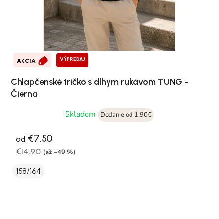
VÝPREDAJ
AKCIA
Chlapčenské tričko s dlhým rukávom TUNG -
Čierna
Skladom
Dodanie od 1,90€
€7,50
od
€14,90
(až –49 %)
158/164