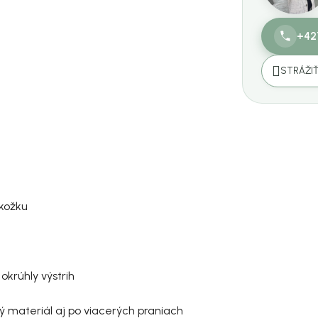
+42
STRÁŽI
kožku
okrúhly výstrih
ý materiál aj po viacerých praniach