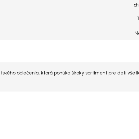
ch
T
N
kého oblečenia, ktorá ponúka široký sortiment pre deti všet