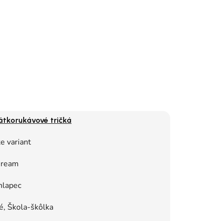
átkorukávové tričká
e variant
ream
hlapec
, Škola-škôlka