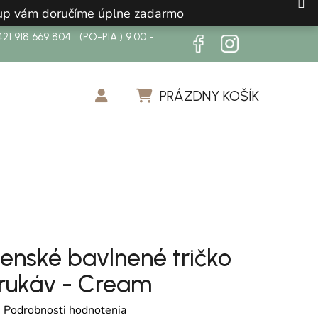
ákup vám doručíme úplne zadarmo
21 918 669 804 (PO-PIA:) 9:00 -
PRÁZDNY KOŠÍK
NÁKUPNÝ KOŠÍK
enské bavlnené tričko
 rukáv - Cream
otenie produktu je 0,0 z 5 hviezdičiek.
é
Podrobnosti hodnotenia