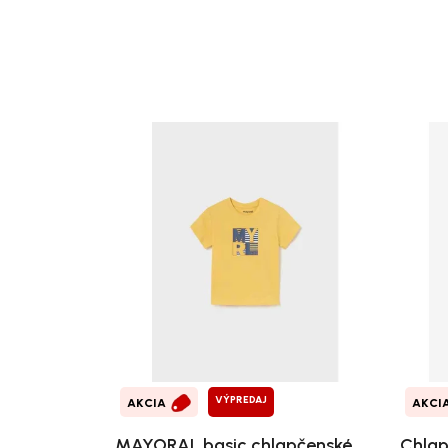
VÝPREDAJ
AKCIA
AKCI
MAYORAL basic chlapčenské
Chlap