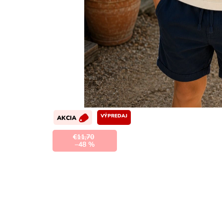
VÝPREDAJ
AKCIA
€11,70
–48 %