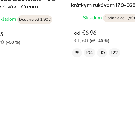
krátkym rukávom 170-02
y rukáv - Cream
Skladom
Dodanie od 1,90
Skladom
Dodanie od 1,90€
€6,96
od
95
€11,60
(až –40 %)
90
(–50 %)
98
104
110
122