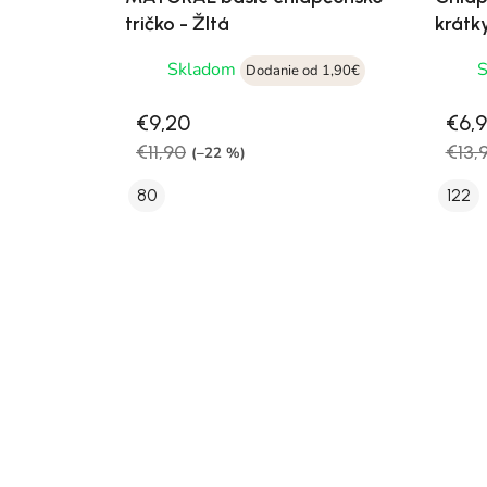
tričko - Žltá
krátk
Skladom
Dodanie od 1,90€
€9,20
€6,
€11,90
€13,
(–22 %)
80
122