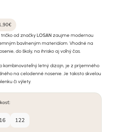
1,90€
 tričko od značky
LOSAN
zaujme modernou
íjemným bavlneným materiálom. Vhodné na
nie, do školy, na ihrisko aj voľný čas.
o kombinovateľný letný dizajn, je z príjemného
ného na celodenné nosenie. Je takisto skvelou
enku či výlety.
kosť:
16
122