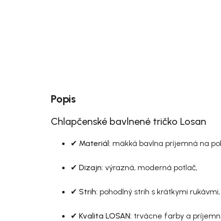
Popis
Chlapčenské bavlnené tričko Losan
✔
Materiál:
mäkká bavlna príjemná na po
✔
Dizajn:
výrazná, moderná potlač,
✔
Strih:
pohodlný strih s krátkymi rukávmi, 
✔
Kvalita LOSAN:
trvácne farby a príjemn