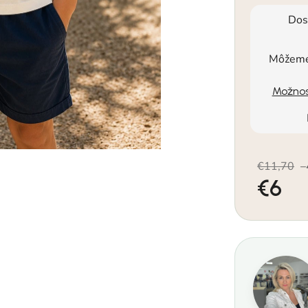
Dos
Môžeme 
Možnos
€11,70
–
€6
Jednotkov