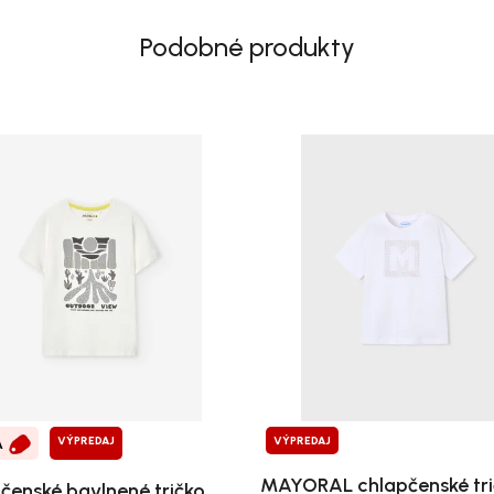
Podobné produkty
VÝPREDAJ
VÝPREDAJ
A
MAYORAL chlapčenské tri
čenské bavlnené tričko