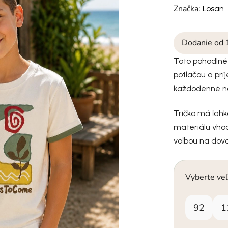
Značka:
Losan
Dodanie od 
Toto pohodlné
potlačou a pr
každodenné nose
Tričko má ľahk
materiálu vhod
voľbou na dovol
Vyberte veľ
92
1