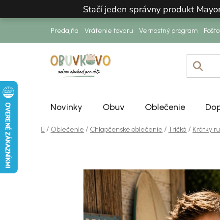
Prejsť na obsah
Stačí jeden správny produkt Mayo
Predajňa
Vrátenie tovaru
Vernostný program
Pošt
Novinky
Obuv
Oblečenie
Dop
Domov
/
/
/
/
Oblečenie
Chlapčenské oblečenie
Tričká
Krátky r