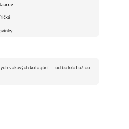
lapcov
ričká
ovinky
kých vekových kategórií — od batoľat až po