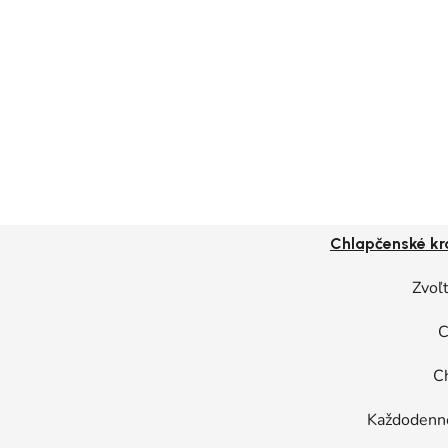
Chlapčenské kr
Zvoľt
C
C
Každodenné