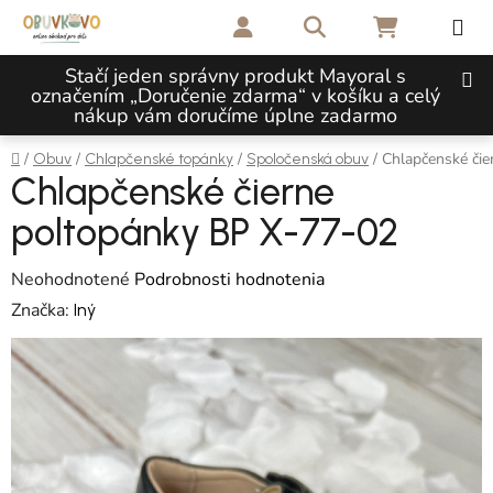
Prejsť na obsah
Hľadať
NÁKUPNÝ 
Stačí jeden správny produkt Mayoral s
označením „Doručenie zdarma“ v košíku a celý
nákup vám doručíme úplne zadarmo
Domov
/
/
/
/
Chlapčenské či
Obuv
Chlapčenské topánky
Spoločenská obuv
Chlapčenské čierne
poltopánky BP X-77-02
Priemerné hodnotenie produktu je 0,0 z 5 hviezdičiek.
Neohodnotené
Podrobnosti hodnotenia
Značka:
Iný