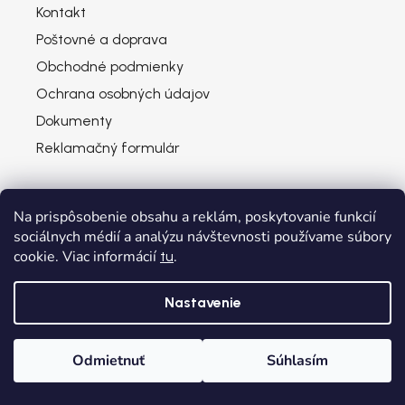
Kontakt
Poštovné a doprava
Obchodné podmienky
Ochrana osobných údajov
Dokumenty
Reklamačný formulár
Na prispôsobenie obsahu a reklám, poskytovanie funkcií
sociálnych médií a analýzu návštevnosti používame súbory
Potrebujete poradiť?
cookie. Viac informácií
.
tu
Kontaktujte nás
Nastavenie
+421 918 669 804
Po-Pia: 9:00 - 17:30
Odmietnuť
Súhlasím
info@obuvkovo.sk
Domov
Kategórie
Wishlist
Košík