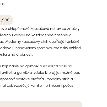
IDS
1,90€
týlové chlapčenské kapsáčové nohavice značky
deálnou voľbou na každodenné nosenie aj
čas. Moderný kapsáčový strih dopĺňajú funkčné
 dodávajú nohaviciam športovo-mestský vzhľad
estoru na drobnosti.
ú
zapínanie na gombík
a vo vnútri pásu sa
taviteľná gumička
, vďaka ktorej je možné pás
spôsobiť postave dieťaťa. Pohodlný strih a
riál zabezpečujú komfort pri nosení počas