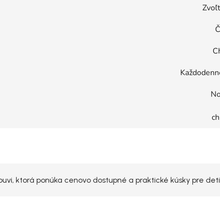
Zvoľt
Č
C
Každodenné
No
ch
vi, ktorá ponúka cenovo dostupné a praktické kúsky pre deti