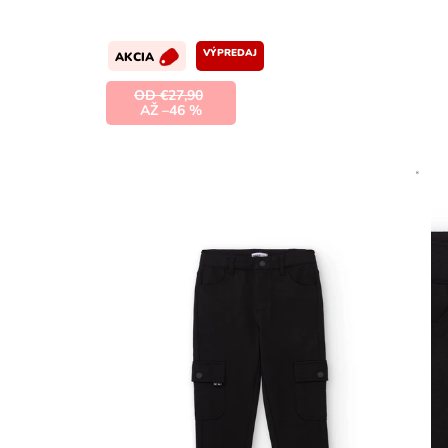
VÝPREDAJ
AKCIA
OD €27,90
AŽ –46 %