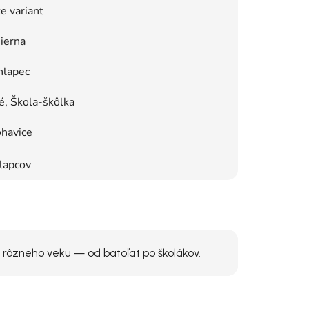
e variant
ierna
hlapec
, Škola-škôlka
havice
lapcov
 rôzneho veku — od batoľat po školákov.