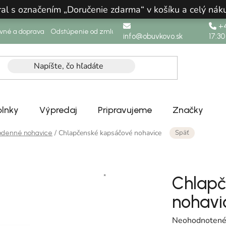
ral s označením „Doručenie zdarma“ v košíku a celý n
+4
ovné a doprava
Odstúpenie od zmluvy
info@obuvkovo.sk
17:30
lnky
Výpredaj
Pripravujeme
Značky
Späť
/
Chlapčenské kapsáčové nohavice
odenné nohavice
Chlapč
nohavi
Priemerné hodn
Neohodnoten