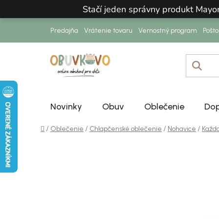
Prejsť na obsah
Stačí jeden správny produkt Mayo
Predajňa
Vrátenie tovaru
Vernostný program
Pošt
Novinky
Obuv
Oblečenie
Dop
Domov
/
/
/
/
Oblečenie
Chlapčenské oblečenie
Nohavice
Každ