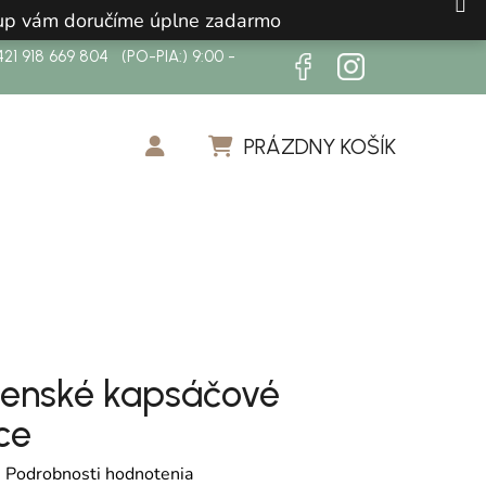
ákup vám doručíme úplne zadarmo
21 918 669 804 (PO-PIA:) 9:00 -
PRÁZDNY KOŠÍK
NÁKUPNÝ KOŠÍK
enské kapsáčové
ce
otenie produktu je 0,0 z 5 hviezdičiek.
é
Podrobnosti hodnotenia