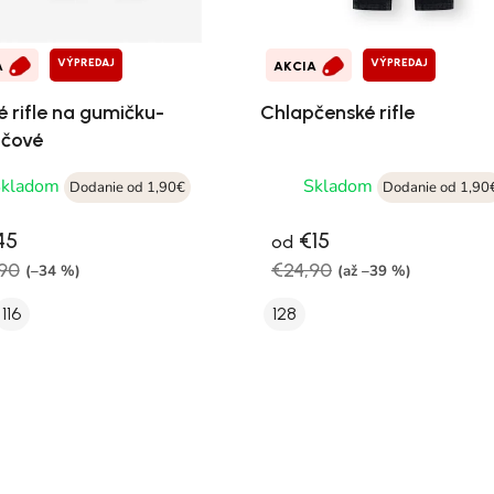
VÝPREDAJ
VÝPREDAJ
A
AKCIA
é rifle na gumičku-
Chlapčenské rifle
čové
Skladom
Skladom
Dodanie od 1,90€
Dodanie od 1,90
45
€15
od
90
€24,90
(–34 %)
(až –39 %)
116
128