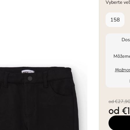
Vyberte veľ
158
Dos
Môžeme 
Možnos
od €27,9
od
€
Jednotkov