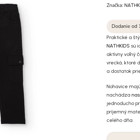
Značka:
NATHK
Dodanie od 
Praktické a š
NATHKIDS
sú i
aktívny voľný 
vrecká, ktoré
a dostatok pri
Nohavice maj
nachádza
nas
jednoducho pri
príjemný mate
celého dňa.