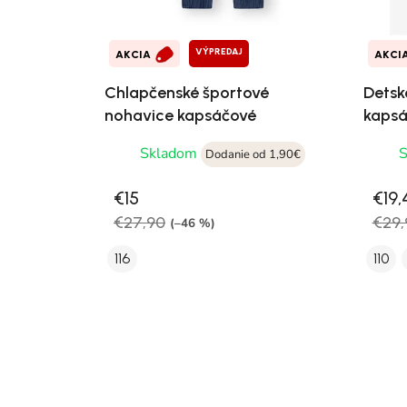
VÝPREDAJ
AKCIA
AKCI
Chlapčenské športové
Detsk
nohavice kapsáčové
kapsá
Skladom
Dodanie od 1,90€
€15
€19,
€27,90
€29,
(–46 %)
116
110