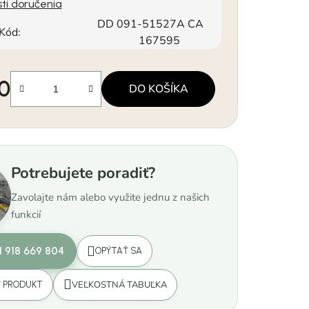
ti doručenia
DD 091-51527A CA
Kód:
167595
90
DO KOŠÍKA
á cena:
Potrebujete poradiť?
Zavolajte nám alebo využite jednu z našich
funkcií
1 918 669 804
OPÝTAŤ SA
VEĽKOSTNÁ TABUĽKA
Ť PRODUKT