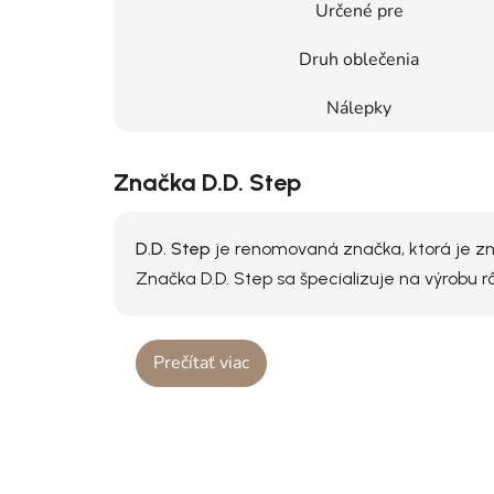
Určené pre
Druh oblečenia
Nálepky
Značka D.D. Step
D.D. Step
je renomovaná značka, ktorá je zná
Značka D.D. Step sa špecializuje na výrobu 
Prečítať viac