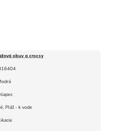
ážová obuv a crocsy
816404
odrá
hlapec
, Pláž - k vode
ikacie