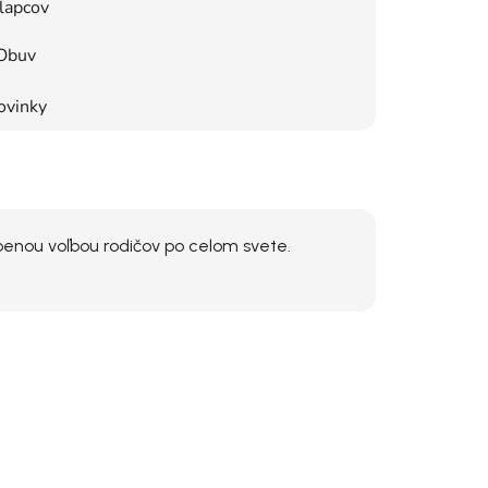
lapcov
Obuv
ovinky
benou voľbou rodičov po celom svete.