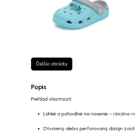
Ďalšie obrázky
Popis
Prehľad vlastností:
Ľahké a pohodlné na nosenie
– ideálne na
Otvorený alebo perforovaný dizajn
zais