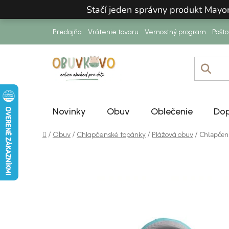
Prejsť na obsah
Stačí jeden správny produkt Mayo
Predajňa
Vrátenie tovaru
Vernostný program
Pošt
Novinky
Obuv
Oblečenie
Dop
Domov
/
/
/
/
Chlapčen
Obuv
Chlapčenské topánky
Plážová obuv