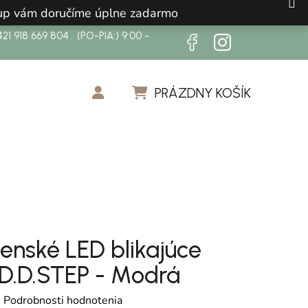
ákup vám doručíme úplne zadarmo
21 918 669 804 (PO-PIA:) 9:00 -
PRÁZDNY KOŠÍK
NÁKUPNÝ KOŠÍK
enské LED blikajúce
 D.D.STEP - Modrá
otenie produktu je 0,0 z 5 hviezdičiek.
é
Podrobnosti hodnotenia