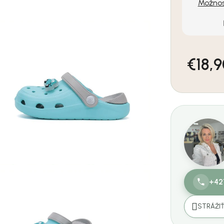
Možnos
€18,
Jednotkov
+42
STRÁŽI