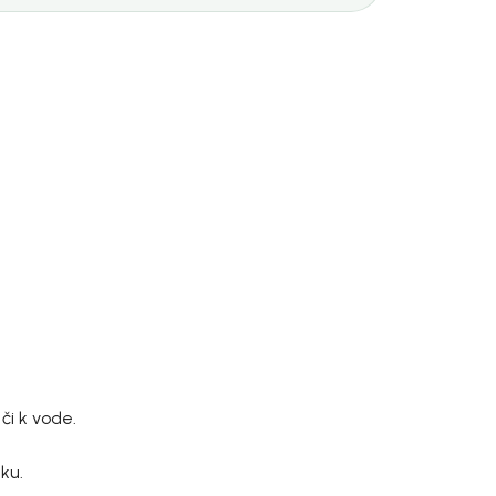
či k vode.
ku.