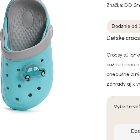
Značka:
D.D. S
Dodanie od 
Detské crocs
Crocsy sú ľah
každodenné no
priedušné a rýc
záhrady aj k v
Vyberte veľ
Dos