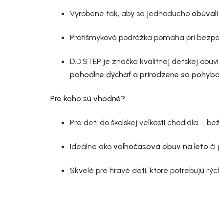
Vyrobené tak, aby sa jednoducho
obúvali
Protišmyková podrážka pomáha pri bezpe
D.D.STEP je značka kvalitnej detskej obuv
pohodlne dýchať a prirodzene sa pohyb
Pre koho sú vhodné?
Pre deti do školskej veľkosti chodidla – be
Ideálne ako
voľnočasová obuv na leto
či
Skvelé pre hravé deti, ktoré potrebujú r