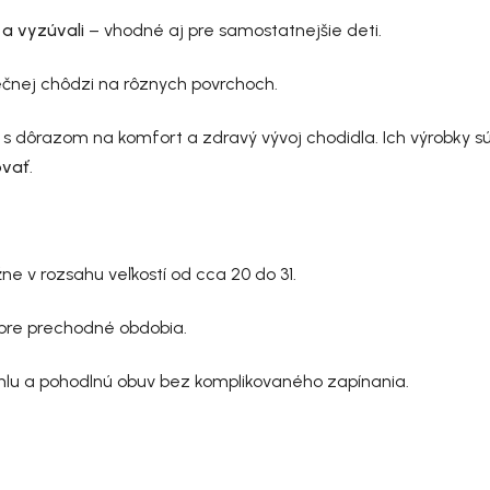
 a vyzúvali
– vhodné aj pre samostatnejšie deti.
čnej chôdzi na rôznych povrchoch.
i s dôrazom na komfort a zdravý vývoj chodidla. Ich výrobky 
ovať
.
žne v rozsahu veľkostí od cca 20 do 31.
 pre prechodné obdobia.
ýchlu a pohodlnú obuv bez komplikovaného zapínania.