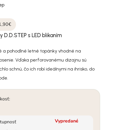
tep
1,90€
y D.D.STEP s LED blikaním
ké a pohodlné letné topánky vhodné na
senie. Vďaka perforovanému dizajnu sú
hlo schnú, čo ich robí ideálnymi na ihrisko, do
ode.
kosť:
Vypredané
tupnosť