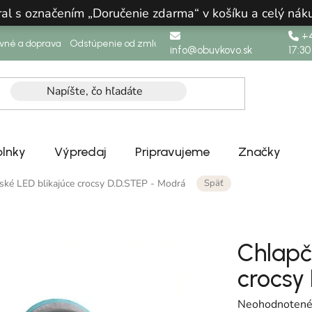
ral s označením „Doručenie zdarma“ v košíku a celý n
+4
ovné a doprava
Odstúpenie od zmluvy
info@obuvkovo.sk
17:30
lnky
Výpredaj
Pripravujeme
Značky
Späť
ské LED blikajúce crocsy D.D.STEP - Modrá
Chlapč
crocsy
Priemerné hodn
Neohodnoten