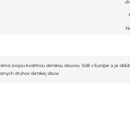
ch
N
ma svojou kvalitnou detskou obuvou. Sídli v Európe a je obľú
rôznych druhov detskej obuvi.