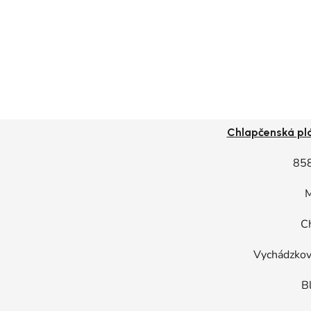
Chlapčenská pl
85
M
C
Vychádzkové
Bl