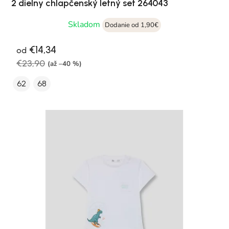
2 dielny chlapčenský letný set 264043
Skladom
Dodanie od 1,90€
€14,34
od
€23,90
(až –40 %)
62
68