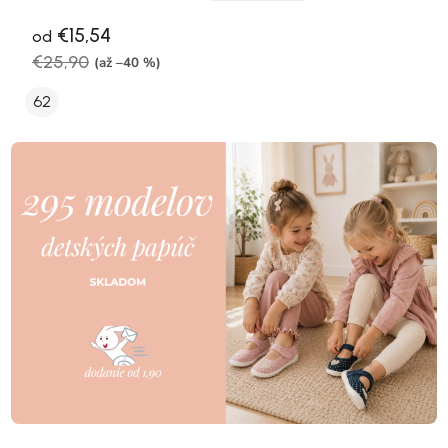
€15,54
od
€25,90
(až –40 %)
62