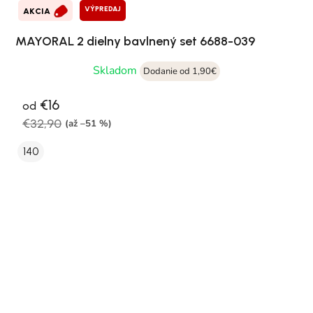
VÝPREDAJ
AKCIA
MAYORAL 2 dielny bavlnený set 6688-039
Skladom
Dodanie od 1,90€
€16
od
€32,90
(až –51 %)
140