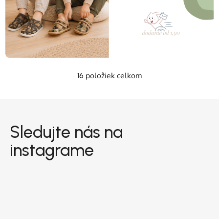
položiek celkom
16
Ovládacie prvky výpisu
Zápätie
Sledujte nás na
instagrame