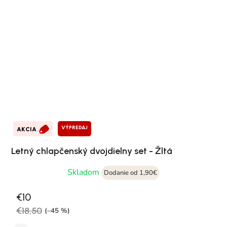
VÝPREDAJ
AKCIA
Letný chlapčenský dvojdielny set - Žltá
Skladom
Dodanie od 1,90€
€10
€18,50
(–45 %)