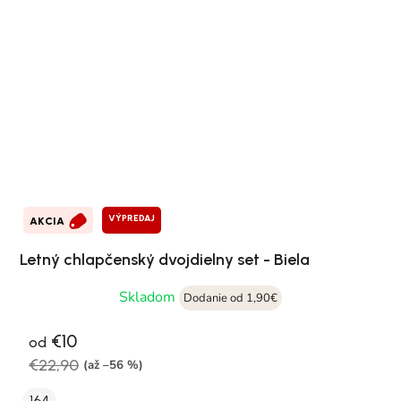
VÝPREDAJ
AKCIA
Letný chlapčenský dvojdielny set - Biela
Skladom
Dodanie od 1,90€
€10
od
€22,90
(až –56 %)
164