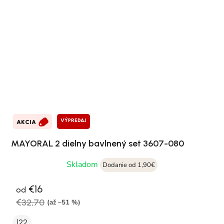
VÝPREDAJ
AKCIA
MAYORAL 2 dielny bavlnený set 3607-080
Skladom
Dodanie od 1,90€
€16
od
€32,70
(až –51 %)
122