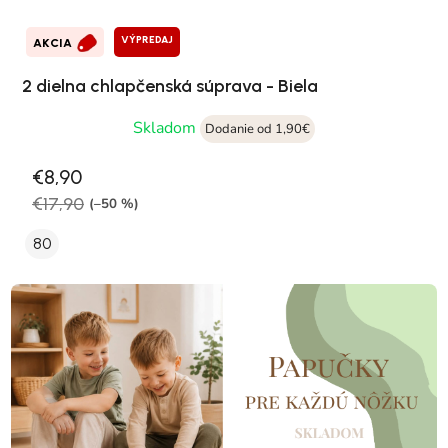
VÝPREDAJ
AKCIA
2 dielna chlapčenská súprava - Biela
Skladom
Dodanie od 1,90€
€8,90
€17,90
(–50 %)
80