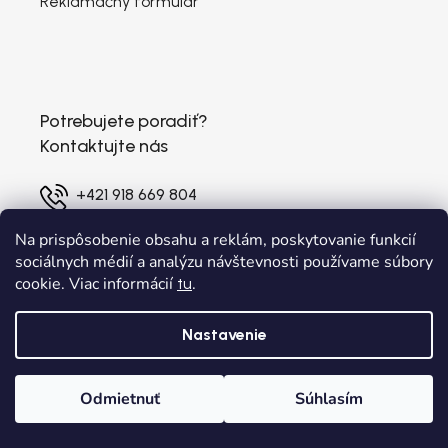
Reklamačný formulár
Potrebujete poradiť?
Kontaktujte nás
+421 918 669 804
Po-Pia: 9:00 - 17:30
Na prispôsobenie obsahu a reklám, poskytovanie funkcií
info@obuvkovo.sk
sociálnych médií a analýzu návštevnosti používame súbory
cookie. Viac informácií
.
tu
Nastavenie
Odmietnuť
Súhlasím
Domov
Kategórie
Wishlist
Košík