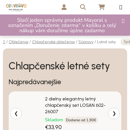
Prejsť na obsah
Hľadať
NÁKUPNÝ 
Stačí jeden správny produkt Mayoral s
označením „Doručenie zdarma“ v košíku a celý
nákup vám doručíme úplne zadarmo
Domov
Spä
/
/
/
/
Letné sety
Oblečenie
Chlapčenské oblečenie
Súpravy
Chlapčenské letné sety
Najpredávanejšie
2 dielny elegantny letný
chlapčenský set LOSAN 602-
26007
❮
❯
Skladom
Dodanie od 1,90€
€33,90