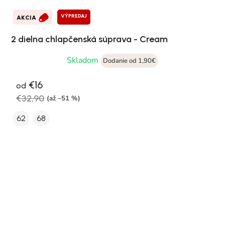
VÝPREDAJ
AKCIA
2 dielna chlapčenská súprava - Cream
Skladom
Dodanie od 1,90€
€16
od
€32,90
(až –51 %)
62
68