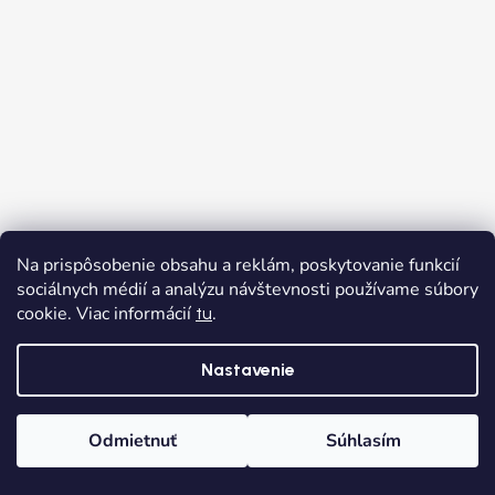
Na prispôsobenie obsahu a reklám, poskytovanie funkcií
sociálnych médií a analýzu návštevnosti používame súbory
cookie. Viac informácií
.
tu
Sledovať na Instagrame
Nastavenie
Odmietnuť
Súhlasím
Domov
Kategórie
Wishlist
Košík