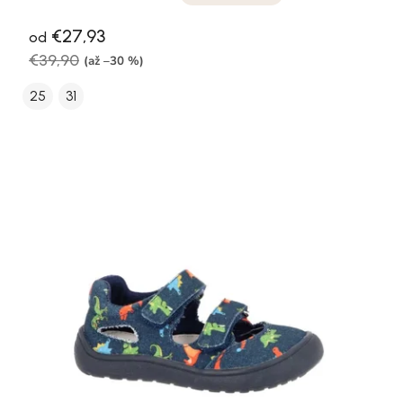
€27,93
od
€39,90
(až –30 %)
25
31