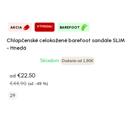
VÝPREDAJ
AKCIA
BAREFOOT
Chlapčenské celokožené barefoot sandále SLIM
- Hnedá
Skladom
Dodanie od 1,90€
€22,50
od
€44,90
(až –49 %)
29