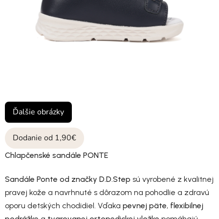
Ďalšie obrázky
Dodanie od 1,90€
Chlapčenské sandále PONTE
Sandále Ponte od značky D.D.Step
sú vyrobené z kvalitnej
pravej kože a navrhnuté s dôrazom na pohodlie a zdravú
oporu detských chodidiel. Vďaka
pevnej päte
,
flexibilnej
podrážke
a
tvarovanej ortopedickej vložke
pomáhajú