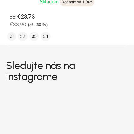
Skladom
Dodanie od 1,90€
€23,73
od
€33,90
(až –30 %)
31
32
33
34
Zápätie
Sledujte nás na
instagrame