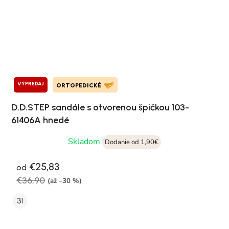
VÝPREDAJ
ORTOPEDICKÉ
D.D.STEP sandále s otvorenou špičkou 103-
61406A hnedé
Skladom
Dodanie od 1,90€
€25,83
od
€36,90
(až –30 %)
31