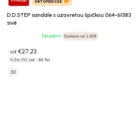
VÝPREDAJ
ORTOPEDICKÉ
D.D.STEP sandále s uzavretou špičkou 064-61383
sivé
Skladom
Dodanie od 1,90€
€27,23
od
€36,90
(až –30 %)
30