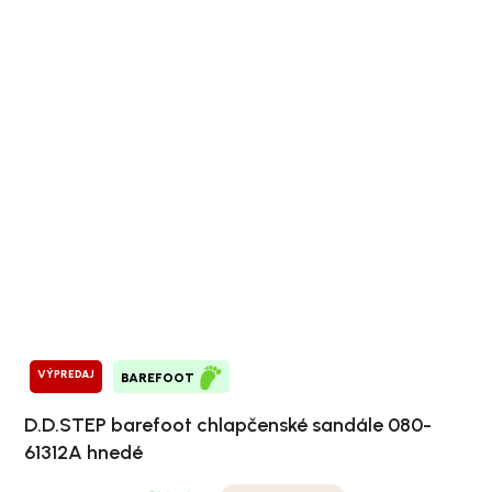
VÝPREDAJ
BAREFOOT
D.D.STEP barefoot chlapčenské sandále 080-
61312A hnedé