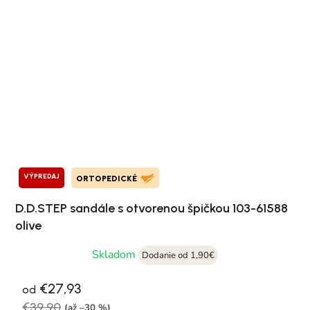
VÝPREDAJ
ORTOPEDICKÉ
D.D.STEP sandále s otvorenou špičkou 103-61588
olive
Skladom
Dodanie od 1,90€
€27,93
od
€39,90
(až –30 %)