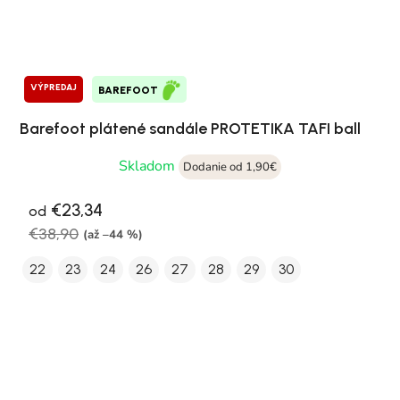
VÝPREDAJ
BAREFOOT
Barefoot plátené sandále PROTETIKA TAFI ball
Skladom
Dodanie od 1,90€
€23,34
od
€38,90
(až –44 %)
22
23
24
26
27
28
29
30