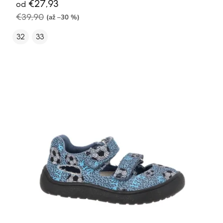
€27,93
od
€39,90
(až –30 %)
32
33