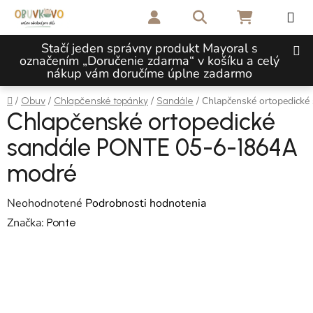
Prejsť na obsah
Hľadať
NÁKUPNÝ 
Stačí jeden správny produkt Mayoral s
označením „Doručenie zdarma“ v košíku a celý
nákup vám doručíme úplne zadarmo
Domov
/
/
/
/
Chlapčenské ortopedick
Obuv
Chlapčenské topánky
Sandále
Chlapčenské ortopedické
sandále PONTE 05-6-1864A
modré
Priemerné hodnotenie produktu je 0,0 z 5 hviezdičiek.
Neohodnotené
Podrobnosti hodnotenia
Značka:
Ponte