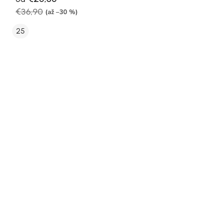
€36,90
(až –30 %)
25