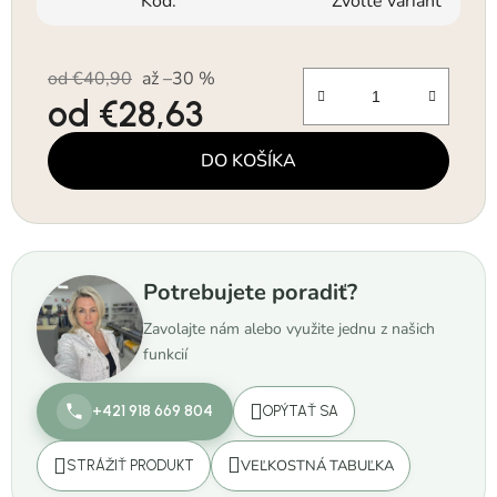
Kód:
Zvoľte variant
od €40,90
až –30 %
od
€28,63
Jednotková cena:
DO KOŠÍKA
Potrebujete poradiť?
Zavolajte nám alebo využite jednu z našich
funkcií
+421 918 669 804
OPÝTAŤ SA
VEĽKOSTNÁ TABUĽKA
STRÁŽIŤ PRODUKT