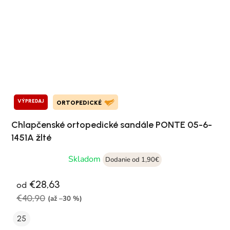
VÝPREDAJ
ORTOPEDICKÉ
Chlapčenské ortopedické sandále PONTE 05-6-
1451A žlté
Skladom
Dodanie od 1,90€
€28,63
od
€40,90
(až –30 %)
25