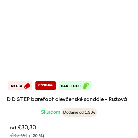
VÝPREDAJ
AKCIA
BAREFOOT
D.D.STEP barefoot dievčenské sandále - Ružová
Skladom
Dodanie od 1,90€
€30,30
od
€37,90
(–20 %)