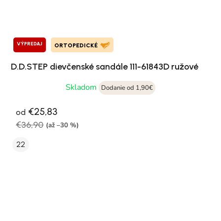
VÝPREDAJ
ORTOPEDICKÉ
D.D.STEP dievčenské sandále 111-61843D ružové
Skladom
Dodanie od 1,90€
€25,83
od
€36,90
(až –30 %)
22