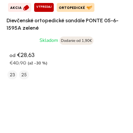
VÝPREDAJ
AKCIA
ORTOPEDICKÉ
Dievčenské ortopedické sandále PONTE 05-6-
1595A zelené
Skladom
Dodanie od 1,90€
€28,63
od
€40,90
(až –30 %)
23
25