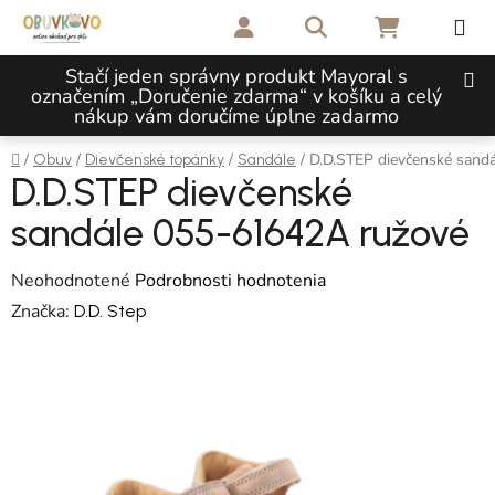
Prejsť na obsah
Hľadať
NÁKUPNÝ 
Stačí jeden správny produkt Mayoral s
označením „Doručenie zdarma“ v košíku a celý
nákup vám doručíme úplne zadarmo
Domov
/
/
/
/
D.D.STEP dievčenské sand
Obuv
Dievčenské topánky
Sandále
D.D.STEP dievčenské
sandále 055-61642A ružové
Priemerné hodnotenie produktu je 0,0 z 5 hviezdičiek.
Neohodnotené
Podrobnosti hodnotenia
Značka:
D.D. Step