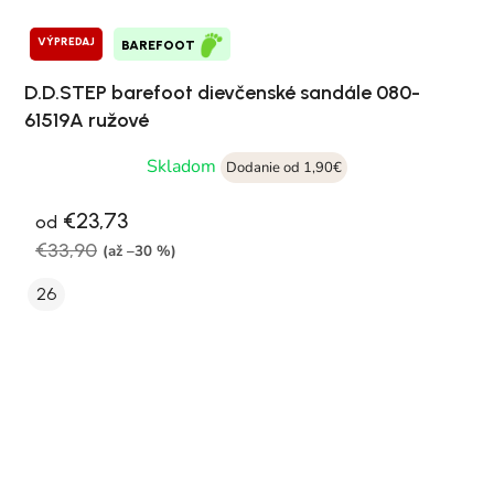
VÝPREDAJ
BAREFOOT
D.D.STEP barefoot dievčenské sandále 080-
61519A ružové
Skladom
Dodanie od 1,90€
€23,73
od
€33,90
(až –30 %)
26