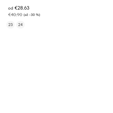
€28,63
od
€40,90
(až –30 %)
23
24