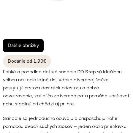
Ďalšie obrázky
Dodanie od 1,90€
Ľahké a pohodlné detské sandále
DD Step
sú ideálnou
voľbou na teplé letné dni. Vďaka otvorenej špičke
poskytujú prstom dostatok priestoru a dobré
odvetrávanie, zatiaľ čo zatvorená päta pomáha udržiavať
nohu stabilnú pri chôdzi aj pri hre.
Sandále sa jednoducho obúvajú a prispôsobujú nohe
pomocou
dvoch suchých zipsov
– jeden okolo priehlavku