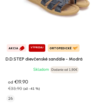
VÝPREDAJ
AKCIA
ORTOPEDICKÉ
D.D.STEP dievčenské sandále - Modrá
Skladom
Dodanie od 1,90€
€19,90
od
€33,90
(až –41 %)
26