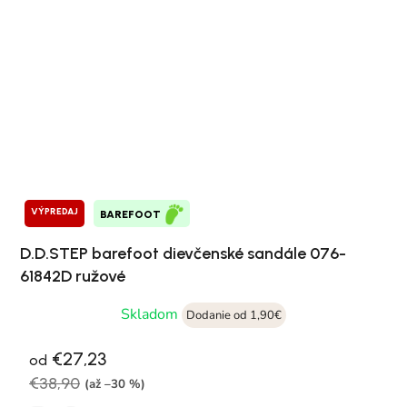
VÝPREDAJ
BAREFOOT
D.D.STEP barefoot dievčenské sandále 076-
61842D ružové
Skladom
Dodanie od 1,90€
€27,23
od
€38,90
(až –30 %)