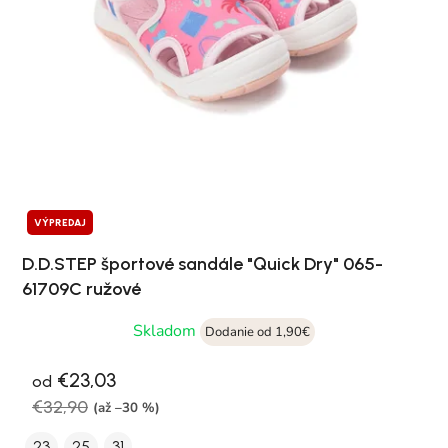
VÝPREDAJ
D.D.STEP športové sandále "Quick Dry" 065-
61709C ružové
Skladom
Dodanie od 1,90€
€23,03
od
€32,90
(až –30 %)
23
25
31