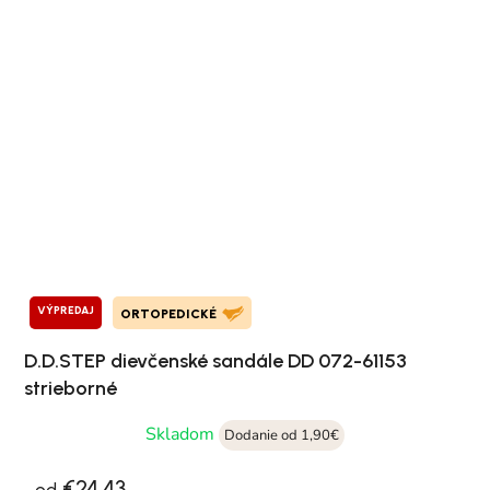
VÝPREDAJ
ORTOPEDICKÉ
D.D.STEP dievčenské sandále DD 072-61153
strieborné
Skladom
Dodanie od 1,90€
€24,43
od