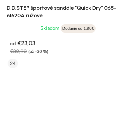
D.D.STEP športové sandále "Quick Dry" 065-
61620A ružové
Skladom
Dodanie od 1,90€
€23,03
od
€32,90
(až –30 %)
24