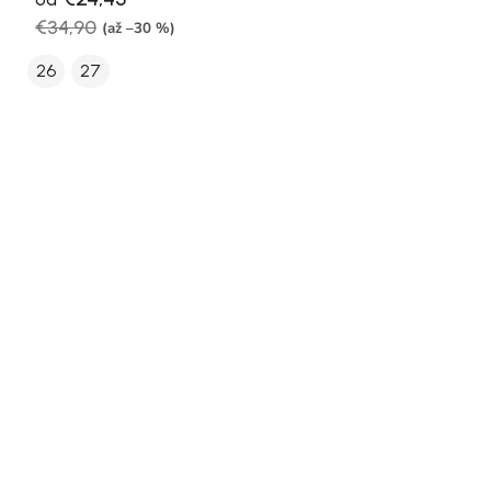
€34,90
(až –30 %)
26
27