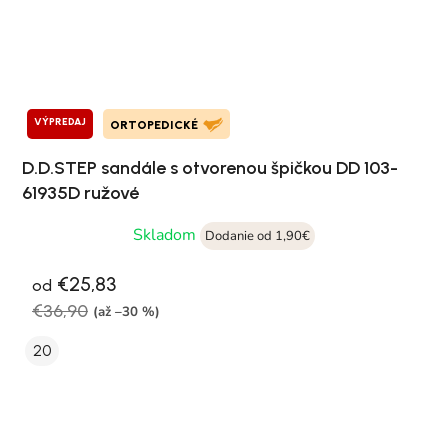
VÝPREDAJ
ORTOPEDICKÉ
D.D.STEP sandále s otvorenou špičkou DD 103-
61935D ružové
Skladom
Dodanie od 1,90€
€25,83
od
€36,90
(až –30 %)
20