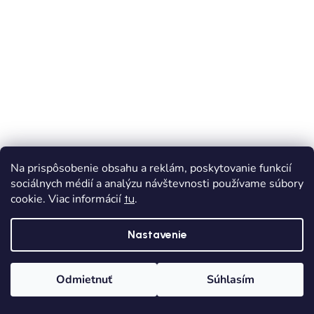
Na prispôsobenie obsahu a reklám, poskytovanie funkcií
sociálnych médií a analýzu návštevnosti používame súbory
cookie. Viac informácií
.
tu
VÝPREDAJ
BAREFOOT
Nastavenie
Barefoot sandále PROTETIKA NERY beige
Skladom
Dodanie od 1,90€
Odmietnuť
Súhlasím
€26,94
od
Domov
Kategórie
Wishlist
Košík