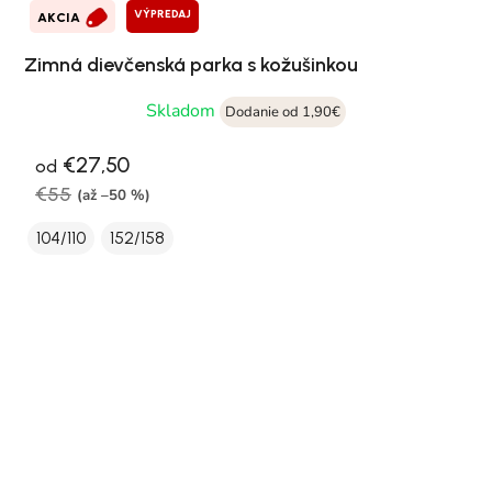
VÝPREDAJ
AKCIA
Zimná dievčenská parka s kožušinkou
Skladom
Dodanie od 1,90€
€27,50
od
€55
(až –50 %)
104/110
152/158