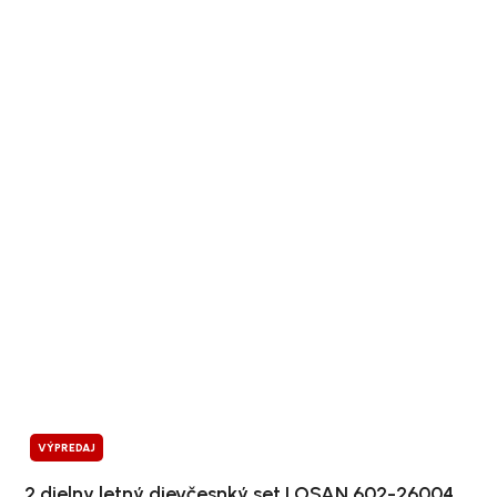
VÝPREDAJ
2 dielny letný dievčesnký set LOSAN 602-26004