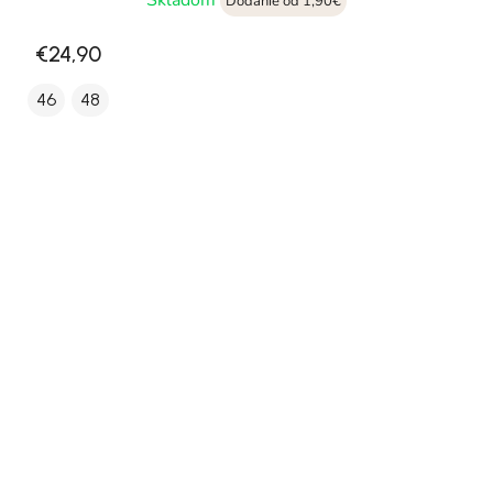
Skladom
Dodanie od 1,90€
€24,90
46
48