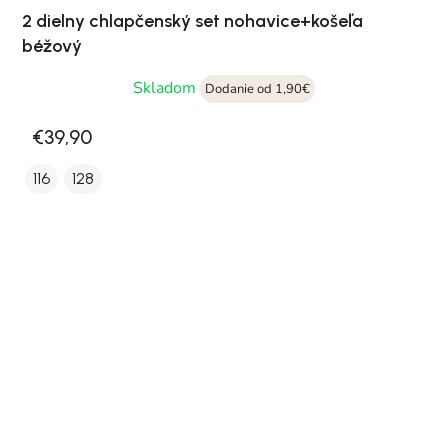
2 dielny chlapčenský set nohavice+košeľa
béžový
Skladom
Dodanie od 1,90€
€39,90
116
128