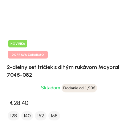
NOVINKA
DOPRAVA ZADARMO
2-dielny set tričiek s dlhým rukávom Mayoral
7045-082
Skladom
Dodanie od 1,90€
€28,40
128
140
152
158