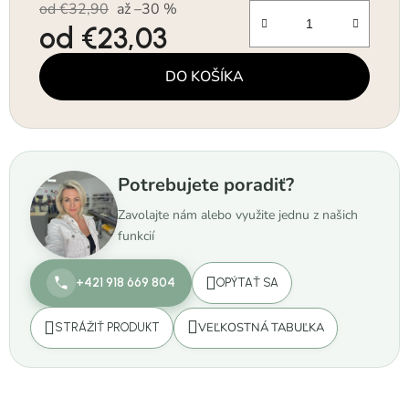
od €32,90
až –30 %
od
€23,03
Jednotková cena:
DO KOŠÍKA
Potrebujete poradiť?
Zavolajte nám alebo využite jednu z našich
funkcií
+421 918 669 804
OPÝTAŤ SA
VEĽKOSTNÁ TABUĽKA
STRÁŽIŤ PRODUKT