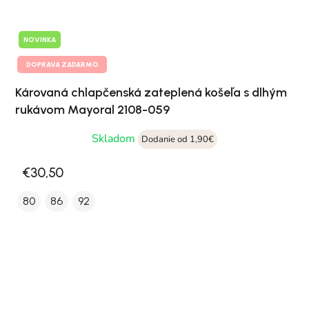
NOVINKA
DOPRAVA ZADARMO
Károvaná chlapčenská zateplená košeľa s dlhým
rukávom Mayoral 2108-059
Skladom
Dodanie od 1,90€
€30,50
80
86
92