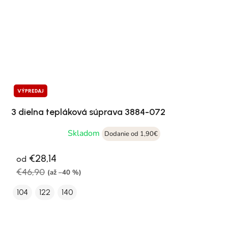
VÝPREDAJ
3 dielna tepláková súprava 3884-072
Skladom
Dodanie od 1,90€
€28,14
od
€46,90
(až –40 %)
104
122
140