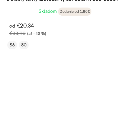
Skladom
Dodanie od 1,90€
€20,34
od
€33,90
(až –40 %)
56
80