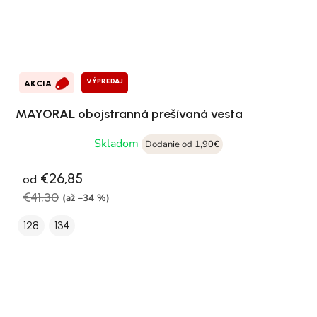
VÝPREDAJ
AKCIA
MAYORAL obojstranná prešívaná vesta
Skladom
Dodanie od 1,90€
€26,85
od
€41,30
(až –34 %)
128
134