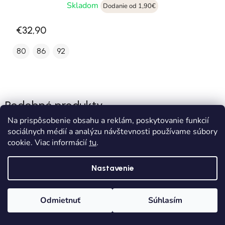
Skladom
Dodanie od 1,90€
€32,90
80
86
92
Podobné produkty
Na prispôsobenie obsahu a reklám, poskytovanie funkcií
sociálnych médií a analýzu návštevnosti používame súbory
cookie. Viac informácií
.
tu
Nastavenie
Odmietnuť
Súhlasím
Domov
Kategórie
Wishlist
Košík