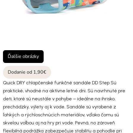
Ďalšie obrázky
Dodanie od 1,90€
Quick DRY chlapčenské funkčné sandále DD Step Sú
praktické, vhodné na aktívne letné dni. Sú navrhnuté pre
deti, ktoré sú neustále v pohybe – ideálne na ihrisko,
prechádzky, výlety aj k vode. Sandále sú vyrobené z
ľahkých a rýchloschnúcich materiálov, vďaka čomu sú
skvelou voľbou aj na hry pri vode. Pevná, no zároveň
flexibilná podrážka zabezpečuje stabilitu a pohodlie pri