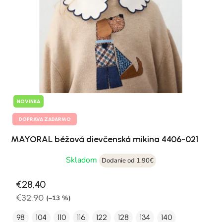
NOVINKA
DOPRAVA ZADARMO
MAYORAL béžová dievčenská mikina 4406-021
Skladom
Dodanie od 1,90€
€28,40
€32,90
(–13 %)
98
104
110
116
122
128
134
140