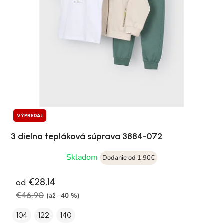
VÝPREDAJ
3 dielna tepláková súprava 3884-072
Skladom
Dodanie od 1,90€
€28,14
od
€46,90
(až –40 %)
104
122
140