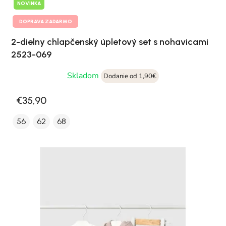
NOVINKA
DOPRAVA ZADARMO
2-dielny chlapčenský úpletový set s nohavicami
2523-069
Skladom
Dodanie od 1,90€
€35,90
56
62
68