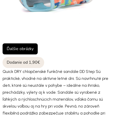
Ďalšie obrázky
Dodanie od 1,90€
Quick DRY chlapčenské funkčné sandále DD Step Sú
praktické, vhodné na aktívne letné dni. Sú navrhnuté pre
deti, ktoré sú neustále v pohybe – ideálne na ihrisko,
prechádzky, výlety aj k vode. Sandále sú vyrobené z
ľahkých a rýchloschnúcich materiálov, vďaka čomu sú
skvelou voľbou aj na hry pri vode. Pevná, no zároveň
flexibilná podrážka zabezpečuje stabilitu a pohodlie pri