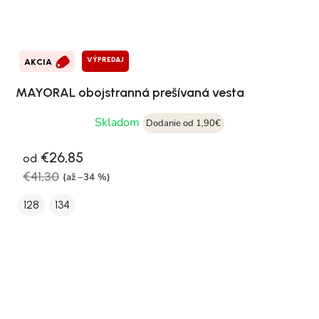
VÝPREDAJ
AKCIA
MAYORAL obojstranná prešívaná vesta
Skladom
Dodanie od 1,90€
€26,85
od
€41,30
(až –34 %)
128
134