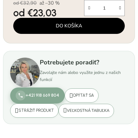
od €32,90
až –30 %
od
€23,03
Jednotková cena:
DO KOŠÍKA
Potrebujete poradiť?
Zavolajte nám alebo využite jednu z našich
funkcií
+421 918 669 804
OPÝTAŤ SA
VEĽKOSTNÁ TABUĽKA
STRÁŽIŤ PRODUKT