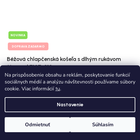
NOVINKA
DOPRAVA ZADARMO
Béžová chlapčenská košeľa s dlhým rukávom
Mayoral 7107-010
Na prispôsobenie obsahu a reklám, poskytovanie funkcií
Skladom
Dodanie od 1,90€
sociálnych médií a analýzu návštevnosti používame súbory
cookie. Viac informácií
.
tu
€36,10
Nastavenie
128
140
152
158
Odmietnuť
Súhlasím
Domov
Kategórie
Wishlist
Košík